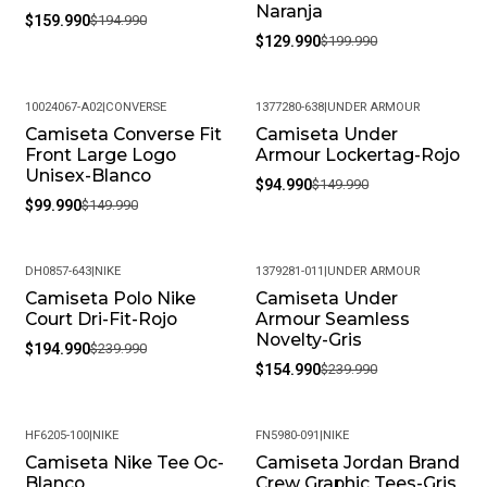
Naranja
$159.990
$194.990
$129.990
$199.990
10024067-A02
|
CONVERSE
1377280-638
|
UNDER ARMOUR
Camiseta Converse Fit
Camiseta Under
-33%
-37%
Front Large Logo
Armour Lockertag-Rojo
Unisex-Blanco
$94.990
$149.990
$99.990
$149.990
DH0857-643
|
NIKE
1379281-011
|
UNDER ARMOUR
Camiseta Polo Nike
Camiseta Under
-19%
-35%
Court Dri-Fit-Rojo
Armour Seamless
Novelty-Gris
$194.990
$239.990
$154.990
$239.990
HF6205-100
|
NIKE
FN5980-091
|
NIKE
Camiseta Nike Tee Oc-
Camiseta Jordan Brand
-24%
-19%
Blanco
Crew Graphic Tees-Gris