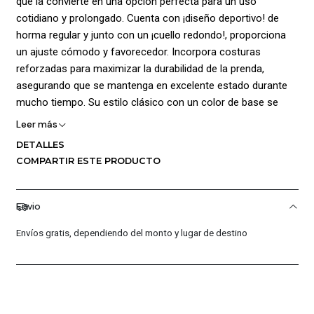
que la convierte en una opción perfecta para un uso
cotidiano y prolongado. Cuenta con ¡diseño deportivo! de
horma regular y junto con un ¡cuello redondo!, proporciona
un ajuste cómodo y favorecedor. Incorpora costuras
reforzadas para maximizar la durabilidad de la prenda,
asegurando que se mantenga en excelente estado durante
mucho tiempo. Su estilo clásico con un color de base se
realza aún más con el logo y gráficos de la marca
Leer más
estampados, este detalle agrega un toque de sofisticación y
DETALLES
originalidad a la prenda, permitiendo que destaque en
COMPARTIR ESTE PRODUCTO
cualquier ocasión. Composición 100% algodón.
Envio
Envíos gratis, dependiendo del monto y lugar de destino