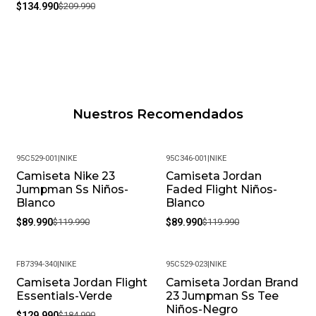
$134.990
$209.990
Nuestros Recomendados
95C529-001
|
NIKE
95C346-001
|
NIKE
Camiseta Nike 23
Camiseta Jordan
-25%
-25%
Jumpman Ss Niños-
Faded Flight Niños-
Blanco
Blanco
$89.990
$119.990
$89.990
$119.990
FB7394-340
|
NIKE
95C529-023
|
NIKE
Camiseta Jordan Flight
Camiseta Jordan Brand
-30%
-25%
Essentials-Verde
23 Jumpman Ss Tee
Niños-Negro
$129.990
$184.990