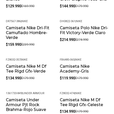
$129.990
$169.990
$144.990
$179.990
DR7567-386
|
NIKE
DH0822-361
|
NIKE
Camiseta Nike Dri-Fit
Camiseta Polo Nike Dri-
-33%
-22%
Camuflado Hombre-
Fit Victory-Verde Claro
Verde
$214.990
$274.990
$159.990
$239.990
FZ8032-357
|
NIKE
FB6485-065
|
NIKE
Camiseta Nike M Df
Camiseta Nike
-25%
-33%
Tee Rlgd Gfx-Verde
Academy-Gris
$134.990
$179.990
$119.990
$179.990
1361733-849
|
UNDER ARMOUR
FZ8032-474
|
NIKE
Camiseta Under
Camiseta Nike M Df
-36%
-25%
Armour Pjt Rock
Tee Rlgd Gfx-Celeste
Brahma-Rojo Suave
$134.990
$179.990