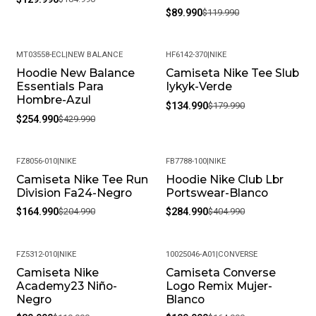
$89.990
$119.990
MT03558-ECL
|
NEW BALANCE
HF6142-370
|
NIKE
Hoodie New Balance
Camiseta Nike Tee Slub
-41%
-25%
Essentials Para
Iykyk-Verde
Hombre-Azul
$134.990
$179.990
$254.990
$429.990
FZ8056-010
|
NIKE
FB7788-100
|
NIKE
Camiseta Nike Tee Run
Hoodie Nike Club Lbr
-20%
-30%
Division Fa24-Negro
Portswear-Blanco
$164.990
$204.990
$284.990
$404.990
FZ5312-010
|
NIKE
10025046-A01
|
CONVERSE
Camiseta Nike
Camiseta Converse
-25%
-33%
Academy23 Niño-
Logo Remix Mujer-
Negro
Blanco