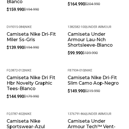
Blanco
$164.990
$204.990
$159.990
$194.990
DV9315-084
|
NIKE
1382582-100
|
UNDER ARMOUR
Camiseta Nike Dri-Fit
Camiseta Under
-28%
-29%
Miler Ss-Gris
Armour Lau-Nch
Shortsleeve-Blanco
$139.990
$194.990
$99.990
$139.990
FQ3872-012
|
NIKE
FB7934-010
|
NIKE
Camiseta Nike Dri Fit
Camiseta Nike Dri-Fit
-19%
-32%
Hbr Novelty Graphic
Slim Camo Aop-Negro
Tees-Blanco
$149.990
$219.990
$144.990
$179.990
FQ3787-402
|
NIKE
1376791-866
|
UNDER ARMOUR
Camiseta Nike
Camiseta Under
-18%
-35%
Sportswear-Azul
Armour Tech™ Vent-