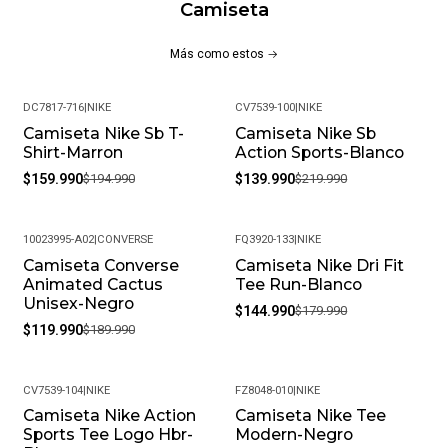
Camiseta
Más como estos
DC7817-716
|
NIKE
CV7539-100
|
NIKE
Camiseta Nike Sb T-
Camiseta Nike Sb
-18%
-36%
Shirt-Marron
Action Sports-Blanco
$159.990
$194.990
$139.990
$219.990
10023995-A02
|
CONVERSE
FQ3920-133
|
NIKE
Camiseta Converse
Camiseta Nike Dri Fit
-37%
-19%
Animated Cactus
Tee Run-Blanco
Unisex-Negro
$144.990
$179.990
$119.990
$189.990
CV7539-104
|
NIKE
FZ8048-010
|
NIKE
Camiseta Nike Action
Camiseta Nike Tee
-18%
-20%
Sports Tee Logo Hbr-
Modern-Negro