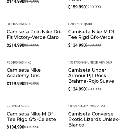
$144.990
$179.990
$159.990
$239.990
DH0822-361
|
NIKE
FZ8032-357
|
NIKE
Camiseta Polo Nike Dri-
Camiseta Nike M Df
-22%
-25%
Fit Victory-Verde Claro
Tee Rlgd Gfx-Verde
$214.990
$274.990
$134.990
$179.990
FB6485-065
|
NIKE
1361733-849
|
UNDER ARMOUR
Camiseta Nike
Camiseta Under
-33%
-36%
Academy-Gris
Armour Pjt Rock
Brahma-Rojo Suave
$119.990
$179.990
$134.990
$209.990
FZ8032-474
|
NIKE
10023784-A01
|
CONVERSE
Camiseta Nike M Df
Camiseta Converse
-25%
-34%
Tee Rlgd Gfx-Celeste
Exotic Lizards Unisex-
Blanco
$134.990
$179.990