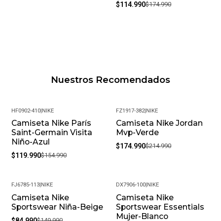
$114.990
$174.990
Nuestros Recomendados
HF0902-410
|
NIKE
FZ1917-382
|
NIKE
Camiseta Nike París
Camiseta Nike Jordan
-23%
-19%
Saint-Germain Visita
Mvp-Verde
Niño-Azul
$174.990
$214.990
$119.990
$154.990
FJ6785-113
|
NIKE
DX7906-100
|
NIKE
Camiseta Nike
Camiseta Nike
-43%
-24%
Sportswear Niña-Beige
Sportswear Essentials
Mujer-Blanco
$84.990
$149.990