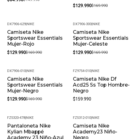
$129.990
$169.990
DX7906-629
|
NIKE
DX7906-300
|
NIKE
Camiseta Nike
Camiseta Nike
-24%
-24%
Sportswear Essentials
Sportswear Essentials
Mujer-Rojo
Mujer-Celeste
$129.990
$169.990
$129.990
$169.990
DX7906-010
|
NIKE
FZ9754-010
|
NIKE
Camiseta Nike
Camiseta Nike Df
-24%
Sportswear Essentials
Acd25 Ss Top Hombre-
Mujer-Negro
Negro
$129.990
$169.990
$159.990
FZ5320-478
|
NIKE
FZ5312-010
|
NIKE
Pantaloneta Nike
Camiseta Nike
-27%
-25%
Kylian Mbappé
Academy23 Niño-
Academy 23 Niño-Azul
Negro