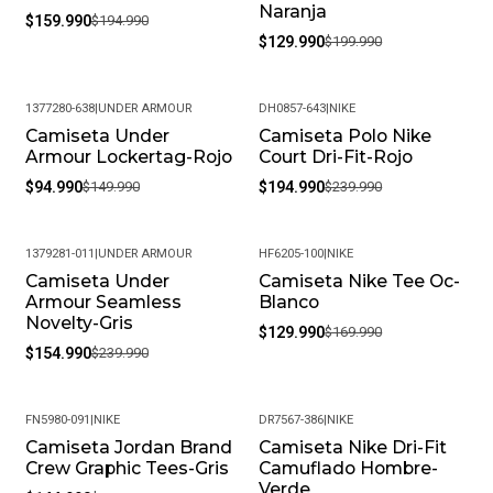
Naranja
$159.990
$194.990
$129.990
$199.990
1377280-638
|
UNDER ARMOUR
DH0857-643
|
NIKE
Camiseta Under
Camiseta Polo Nike
-37%
-19%
Armour Lockertag-Rojo
Court Dri-Fit-Rojo
$94.990
$149.990
$194.990
$239.990
1379281-011
|
UNDER ARMOUR
HF6205-100
|
NIKE
Camiseta Under
Camiseta Nike Tee Oc-
-35%
-24%
Armour Seamless
Blanco
Novelty-Gris
$129.990
$169.990
$154.990
$239.990
FN5980-091
|
NIKE
DR7567-386
|
NIKE
Camiseta Jordan Brand
Camiseta Nike Dri-Fit
-19%
-33%
Crew Graphic Tees-Gris
Camuflado Hombre-
Verde