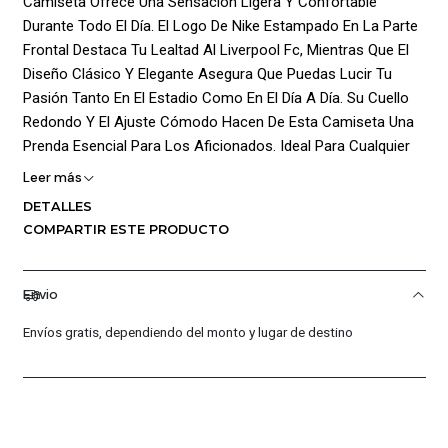
Camiseta Ofrece Una Sensación Ligera Y Confortable
Durante Todo El Día. El Logo De Nike Estampado En La Parte
Frontal Destaca Tu Lealtad Al Liverpool Fc, Mientras Que El
Diseño Clásico Y Elegante Asegura Que Puedas Lucir Tu
Pasión Tanto En El Estadio Como En El Día A Día. Su Cuello
Redondo Y El Ajuste Cómodo Hacen De Esta Camiseta Una
Prenda Esencial Para Los Aficionados. Ideal Para Cualquier
Ocasión, Desde Animar A Tu Equipo En Un Partido Hasta
Leer más
Disfrutar De Un Día Relajado, Esta Camiseta Combina
DETALLES
Funcionalidad Con Orgullo Deportivo. Compuesta Al 100% De
COMPARTIR ESTE PRODUCTO
Algodón, Es Fácil De Mantener Y Perfecta Para Cualquier
Colección De Fanáticos. Composición: Cuerpo: 100%
Algodon / Sin Forro / Textil Punto
Envio
¡Ventajas De Comprar En Pacific Sport Colombia!:
Envíos gratis, dependiendo del monto y lugar de destino
Productos Originales: En Pacific Sport Colombia, Solo
Vendemos Productos Originales, Garantizando La
Autenticidad Y Calidad De Cada Par De Tenis.
Distribuidores Autorizados: Somos Distribuidores