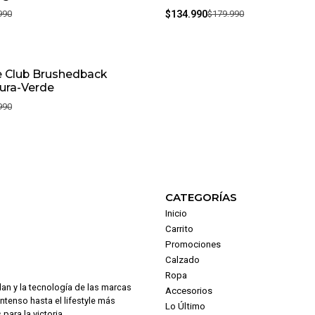
990
$134.990
$179.990
e Club Brushedback
tura-Verde
990
CATEGORÍAS
Inicio
Carrito
Promociones
Calzado
Ropa
dan y la tecnología de las marcas
Accesorios
intenso hasta el lifestyle más
Lo Último
para la victoria.