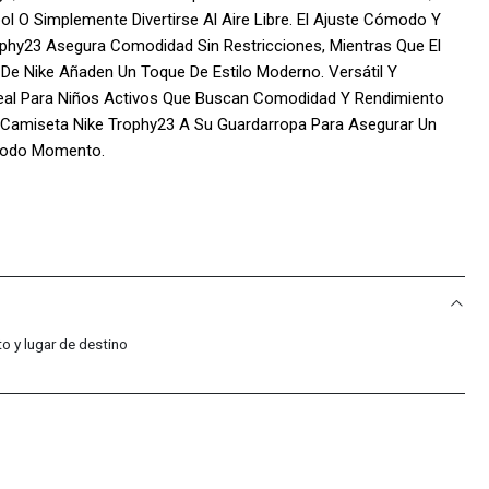
ol O Simplemente Divertirse Al Aire Libre. El Ajuste Cómodo Y
phy23 Asegura Comodidad Sin Restricciones, Mientras Que El
 De Nike Añaden Un Toque De Estilo Moderno. Versátil Y
deal Para Niños Activos Que Buscan Comodidad Y Rendimiento
a Camiseta Nike Trophy23 A Su Guardarropa Para Asegurar Un
 Todo Momento.
ter / Sin Forro / Textil Punto
 Sport Colombia!:
acific Sport Colombia, Solo Vendemos Productos Originales,
ad Y Calidad De Cada Par De Tenis.
: Somos Distribuidores Autorizados De La Marca, Lo Que Nos
o y lugar de destino
mas Tendencias Y Modelos Exclusivos.
Compra Incluye Una Garantía De 30 Días Por Defectos De
pres Con Total Confianza.
ional: Nuestro Equipo Está Siempre Disponible Para Ayudarte Con
veniente. Nos Esforzamos Por Ofrecer Un Servicio Al Cliente De