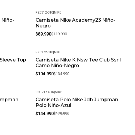
FZ5312-010
|
NIKE
eal Para Uso Diario.
 Niño-
Camiseta Nike Academy23 Niño-
-25%
Negro
$89.990
$119.990
FZ5172-010
|
NIKE
 Sleeve Top
Camiseta Nike K Nsw Tee Club Ssnl
-22%
Camo Niño-Negro
$104.990
$134.990
95C217-U1R
|
NIKE
Jumpman
Camiseta Polo Nike Jdb Jumpman
-19%
Polo Niño-Azul
$144.990
$179.990