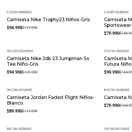
FZ5035-084
|
NIKE
FJ6387-063
|
NIKE
Camiseta Nike Trophy23 Niños-Gris
Camiseta M
-21%
-47%
Sportswear 
$94.990
$119.990
$79.990
$149.9
95C529-GEH
|
NIKE
FZ5166-300
|
NIKE
Camiseta Nike Jdb 23 Jumpman Ss
Camiseta N
-21%
-26%
Tee Niño-Gris
Futura Niño
$94.990
$119.990
$99.990
$134.9
95C346-001
|
NIKE
BV6741-463
|
NIKE
Camiseta Jordan Faded Flight Niños-
Camiseta Ni
-25%
-24%
Blanco
$79.990
$104.9
$89.990
$119.990
86L786-042
|
NIKE
DR1343-451
|
NIKE