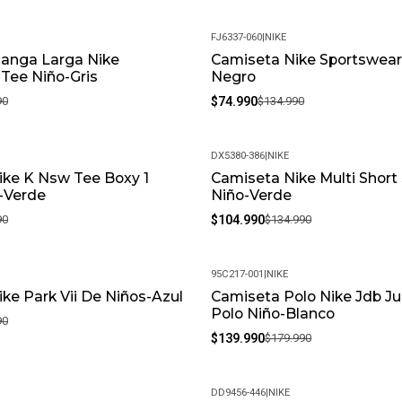
Estés Usando.
FJ6337-060
|
NIKE
• Peso Del Producto: Ligero, Id
anga Larga Nike
Camiseta Nike Sportswear
-44%
Tee Niño-Gris
Negro
90
$74.990
$134.990
DX5380-386
|
NIKE
ike K Nsw Tee Boxy 1
Camiseta Nike Multi Short
-22%
-Verde
Niño-Verde
90
$104.990
$134.990
95C217-001
|
NIKE
ke Park Vii De Niños-Azul
Camiseta Polo Nike Jdb 
-22%
Polo Niño-Blanco
90
$139.990
$179.990
DD9456-446
|
NIKE