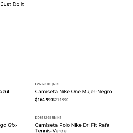
Just Do It
FV6373-010
|
NIKE
Azul
Camiseta Nike One Mujer-Negro
-23%
$164.990
$214.990
DD8532-313
|
NIKE
gd Gfx-
Camiseta Polo Nike Dri Fit Rafa
-42%
Tennis-Verde