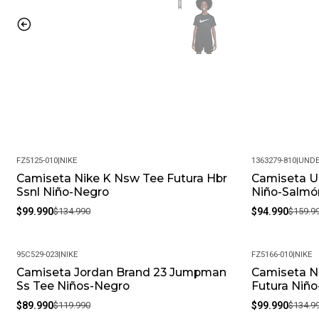
FZ5125-010
|
NIKE
1363279-810
|
UNDE
Camiseta Nike K Nsw Tee Futura Hbr
Camiseta U
-26%
-41%
Ssnl Niño-Negro
Niño-Salmó
$99.990
$134.990
$94.990
$159.9
95C529-023
|
NIKE
FZ5166-010
|
NIKE
Camiseta Jordan Brand 23 Jumpman
Camiseta N
-25%
-26%
Ss Tee Niños-Negro
Futura Niñ
$89.990
$119.990
$99.990
$134.9