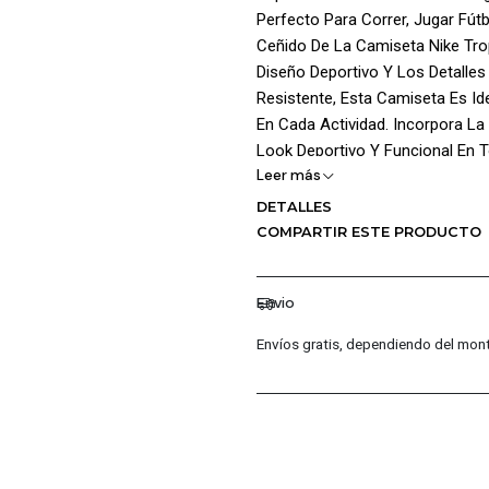
Perfecto Para Correr, Jugar Fútb
Ceñido De La Camiseta Nike Tro
Diseño Deportivo Y Los Detalles
Resistente, Esta Camiseta Es I
En Cada Actividad. Incorpora L
Look Deportivo Y Funcional En
Leer más
Composición: Cuerpo: 100% Polies
DETALLES
COMPARTIR ESTE PRODUCTO
¡Ventajas De Comprar En Pacific
Productos Originales: En P
Envio
Garantizando La Autenticid
Distribuidores Autorizados
Envíos gratis, dependiendo del mont
Permite Ofrecerte Las Últi
Garantía De 30 Días: Cada 
Fabricación, Para Que Com
Atención Al Cliente Excepc
Cualquier Consulta O Incon