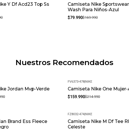
ke Y Df Acd23 Top Ss
Camiseta Nike Sportswear 
-53%
Wash Para Niños-Azul
90
$79.990
$169.990
Nuestros Recomendados
FV6373-478
|
NIKE
ike Jordan Mvp-Verde
Camiseta Nike One Mujer-
-26%
990
$159.990
$214.990
FZ8032-474
|
NIKE
an Brand Ess Fleece
Camiseta Nike M Df Tee Rl
-25%
egro
Celeste