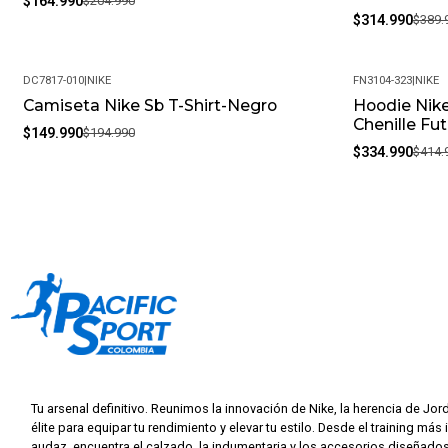
$164.990
$204.990
$314.990
$389.
DC7817-010
|
NIKE
FN3104-323
|
NIKE
Camiseta Nike Sb T-Shirt-Negro
Hoodie Nik
-23%
-19%
Chenille Fu
$149.990
$194.990
$334.990
$414.
Tu arsenal definitivo. Reunimos la innovación de Nike, la herencia de Jor
élite para equipar tu rendimiento y elevar tu estilo. Desde el training más 
audaz, encuentra el calzado, la indumentaria y los accesorios diseñados 