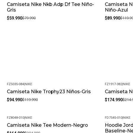
Camiseta Nike Nkb Adp Df Tee Niño-
Camiseta Ni
-25%
-25%
Gris
Niño-Azul
$59.990
$79.990
$89.990
$119.9
FZ5035-084
|
NIKE
FZ1917-382
|
NIKE
Camiseta Nike Trophy23 Niños-Gris
Camiseta N
-21%
-19%
$94.990
$119.990
$174.990
$214.
FZ8048-010
|
NIKE
FD7545-010
|
NIKE
Camiseta Nike Tee Modern-Negro
Hoodie Jord
-20%
-19%
Baseline-N