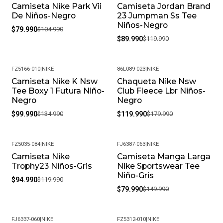
Ofrecemos una garantía de 30 días por defectos de
Camiseta Nike Park Vii
Camiseta Jordan Brand
-24%
-25%
fabricación. Si encuentras algún inconveniente,
De Niños-Negro
23 Jumpman Ss Tee
Niños-Negro
contáctanos y lo resolveremos.
$79.990
$104.990
$89.990
$119.990
¿Es posible cambiar la talla?
Claro, aceptamos cambios de talla siempre que el
producto esté en perfectas condiciones y con su empaque
FZ5166-010
|
NIKE
86L089-023
|
NIKE
original.
Camiseta Nike K Nsw
Chaqueta Nike Nsw
-26%
-33%
Tee Boxy 1 Futura Niño-
Club Fleece Lbr Niños-
¿Cuál es su política de devoluciones?
Negro
Negro
Si no estás satisfecho, contamos con una política de
$99.990
$134.990
$119.990
$179.990
devoluciones flexible. Queremos que tu experiencia de
compra sea completamente satisfactoria.
¿Cómo cuidar los productos?
FZ5035-084
|
NIKE
FJ6387-063
|
NIKE
ATENCIÓN: La imagen de referencia puede variar debido al
Camiseta Nike
Camiseta Manga Larga
-21%
-47%
Trophy23 Niños-Gris
Nike Sportswear Tee
tratamiento fotográfico y la calibración de su monitor. Por
Niño-Gris
favor, tenga en cuenta este detalle al realizar su compra.
$94.990
$119.990
$79.990
$149.990
FJ6337-060
|
NIKE
FZ5312-010
|
NIKE