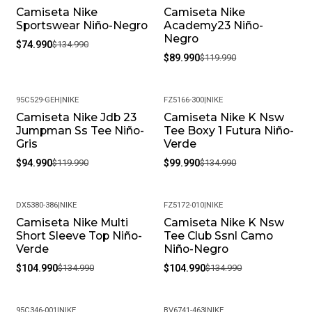
Camiseta Nike
Camiseta Nike
-44%
-25%
Sportswear Niño-Negro
Academy23 Niño-
Negro
$74.990
$134.990
$89.990
$119.990
95C529-GEH
|
NIKE
FZ5166-300
|
NIKE
Camiseta Nike Jdb 23
Camiseta Nike K Nsw
-21%
-26%
Jumpman Ss Tee Niño-
Tee Boxy 1 Futura Niño-
Gris
Verde
$94.990
$119.990
$99.990
$134.990
DX5380-386
|
NIKE
FZ5172-010
|
NIKE
Camiseta Nike Multi
Camiseta Nike K Nsw
-22%
-22%
Short Sleeve Top Niño-
Tee Club Ssnl Camo
Verde
Niño-Negro
$104.990
$134.990
$104.990
$134.990
95C346-001
|
NIKE
BV6741-463
|
NIKE