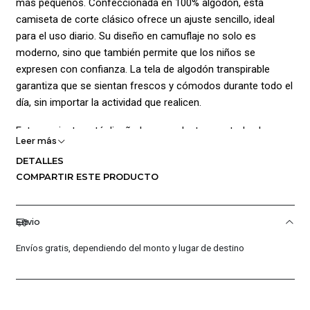
más pequeños. Confeccionada en 100% algodón, esta
camiseta de corte clásico ofrece un ajuste sencillo, ideal
para el uso diario. Su diseño en camuflaje no solo es
moderno, sino que también permite que los niños se
expresen con confianza. La tela de algodón transpirable
garantiza que se sientan frescos y cómodos durante todo el
día, sin importar la actividad que realicen.
Esta camiseta está diseñada para adaptarse a todas las
Leer más
formas y tallas, asegurando que cada niño pueda disfrutar
DETALLES
de un estilo único y cómodo. Con medidas que se ajustan
COMPARTIR ESTE PRODUCTO
perfectamente al cuerpo, es una opción versátil para
cualquier ocasión. Ya sea para jugar en el parque o para un
día en la escuela, la CAMISETA NIKE K NSW TEE CLUB SSNL
Envio
CAMO es la elección perfecta. ¡No dejes pasar la oportunidad
de que tu hijo luzca genial y se sienta cómodo al mismo
Envíos gratis, dependiendo del monto y lugar de destino
tiempo!
¡Ventajas de Comprar en Pacific Sport Colombia!: