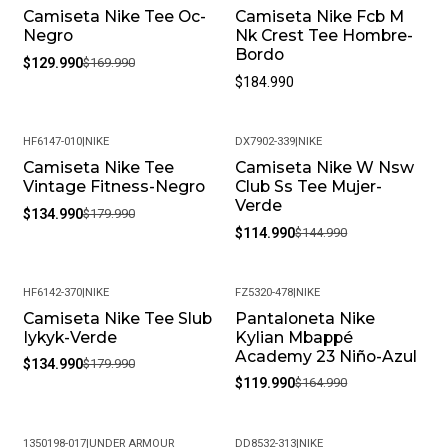
Camiseta Nike Tee Oc-
Camiseta Nike Fcb M
-24%
Negro
Nk Crest Tee Hombre-
Bordo
$129.990
$169.990
$184.990
HF6147-010
|
NIKE
DX7902-339
|
NIKE
Camiseta Nike Tee
Camiseta Nike W Nsw
-25%
-21%
Vintage Fitness-Negro
Club Ss Tee Mujer-
Verde
$134.990
$179.990
$114.990
$144.990
HF6142-370
|
NIKE
FZ5320-478
|
NIKE
Camiseta Nike Tee Slub
Pantaloneta Nike
-25%
-27%
Iykyk-Verde
Kylian Mbappé
Academy 23 Niño-Azul
$134.990
$179.990
$119.990
$164.990
1350198-017
|
UNDER ARMOUR
DD8532-313
|
NIKE