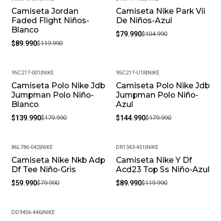
Camiseta Jordan
Camiseta Nike Park Vii
-25%
-24%
Faded Flight Niños-
De Niños-Azul
Blanco
$79.990
$104.990
$89.990
$119.990
95C217-001
|
NIKE
95C217-U1R
|
NIKE
Camiseta Polo Nike Jdb
Camiseta Polo Nike Jdb
-22%
-19%
Jumpman Polo Niño-
Jumpman Polo Niño-
Blanco
Azul
$139.990
$179.990
$144.990
$179.990
86L786-042
|
NIKE
DR1343-451
|
NIKE
Camiseta Nike Nkb Adp
Camiseta Nike Y Df
-25%
-25%
Df Tee Niño-Gris
Acd23 Top Ss Niño-Azul
$59.990
$79.990
$89.990
$119.990
DD9456-446
|
NIKE