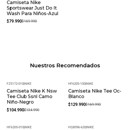
Camiseta Nike
-53%
Sportswear Just Do It
Wash Para Niños-Azul
$79.990
$169.990
Nuestros Recomendados
FZ5172-010
|
NIKE
HF6205-100
|
NIKE
Camiseta Nike K Nsw
Camiseta Nike Tee Oc-
-22%
-24%
Tee Club Ssnl Camo
Blanco
Niño-Negro
$129.990
$169.990
$104.990
$134.990
HF6205-010
|
NIKE
HQ8396-620
|
NIKE