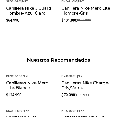
SP0040-101
|
NIKE
DN3611-395
|
NIKE
Canillera Nike J Guard
Canillera Nike Merc Lite
-22%
Hombre-Azul Claro
Hombre-Gris
$64.990
$104.990
$134.990
Nuestros Recomendados
DN3611-100
|
NIKE
DX4608-043
|
NIKE
Canilleras Nike Merc
Canilleras Nike Charge-
-27%
Lite-Blanco
Gris/Verde
$134.990
$79.990
$109.990
DN3611-010
|
NIKE
HJ3796-010
|
NIKE