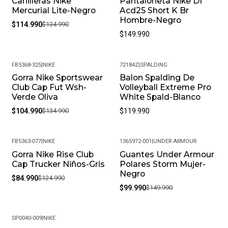
Canilleras Nike
Pantaloneta Nike Df
-15%
Mercurial Lite-Negro
Acd25 Short K Br
Hombre-Negro
$114.990
$134.990
$149.990
FB5368-325
|
NIKE
72184Z
|
SPALDING
Gorra Nike Sportswear
Balon Spalding De
-22%
Club Cap Fut Wsh-
Volleyball Extreme Pro
Verde Oliva
White Spald-Blanco
$104.990
$134.990
$119.990
FB5363-077
|
NIKE
1365972-001
|
UNDER ARMOUR
Gorra Nike Rise Club
Guantes Under Armour
-32%
-33%
Cap Trucker Niños-Gris
Polares Storm Mujer-
Negro
$84.990
$124.990
$99.990
$149.990
SP0040-009
|
NIKE