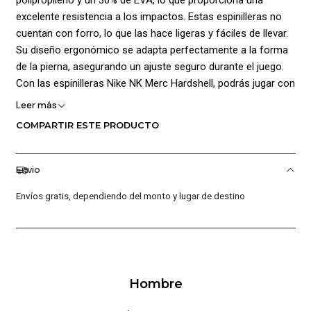
excelente resistencia a los impactos. Estas espinilleras no
cuentan con forro, lo que las hace ligeras y fáciles de llevar.
Su diseño ergonómico se adapta perfectamente a la forma
de la pierna, asegurando un ajuste seguro durante el juego.
Con las espinilleras Nike NK Merc Hardshell, podrás jugar con
confianza y protegerte de lesiones.
Leer más
COMPARTIR ESTE PRODUCTO
¡Ventajas de Comprar en Pacific Sport Colombia!:
Calidad Garantizada.
Envio
Distribuidores Autorizados.
Confianza Total.
Envíos gratis, dependiendo del monto y lugar de destino
Servicio al Cliente Premium.
Preguntas Frecuentes
¿Los productos son originales?
Sí, todos nuestros productos son 100% originales. Somos
Hombre
distribuidores autorizados de la marca, garantizando
autenticidad en cada compra.