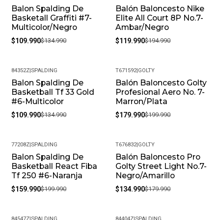
Balon Spalding De
Balón Baloncesto Nike
-19%
-38%
Basketall Graffiti #7-
Elite All Court 8P No.7-
Multicolor/Negro
Ambar/Negro
$109.990
$134.990
$119.990
$194.990
84352Z
|
SPALDING
T671592
|
GOLTY
Balon Spalding De
Balón Baloncesto Golty
-19%
-10%
Basketball Tf 33 Gold
Profesional Aero No. 7-
#6-Multicolor
Marron/Plata
$109.990
$134.990
$179.990
$199.990
77208Z
|
SPALDING
T676832
|
GOLTY
Balon Spalding De
Balón Baloncesto Pro
-20%
-25%
Basketball React Fiba
Golty Street Light No.7-
Tf 250 #6-Naranja
Negro/Amarillo
$159.990
$199.990
$134.990
$179.990
84547Z
|
SPALDING
84404Z
|
SPALDING