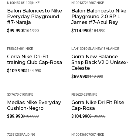
N100437181107
|
NIKE
N100437242607
|
NIKE
Balon Baloncesto Nike
Balon Baloncesto Nike
-39%
-38%
Everyday Playground
Playground 2.0 8P L
#7-Naraja
James #7-Azul Rey
$99.990
$164.990
$114.990
$184.990
FB5625-601
|
NIKE
LAH13010-SLA
|
NEW BALANCE
Gorra Nike Dri-Fit
Gorra New Balance
-24%
-40%
training Club Cap-Rosa
Snap Back V2.0 Unisex-
Celeste
$109.990
$144.990
$89.990
$149.990
SX7673-010
|
NIKE
FB5623-629
|
NIKE
Medias Nike Everyday
Gorra Nike Dri Fit Rise
-14%
-25%
Cushion-Negro
Cap-Rosa
$89.990
$104.990
$104.990
$139.990
72381Z
|
SPALDING
N100436907007
|
NIKE