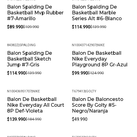
Balon Spalding De
Balon Spalding De
-18%
-18%
Basketball Mvp Rubber
Basketball Marble
#7-Amarillo
Series Alt #6-Blanco
$89.990
$109.990
$114.990
$139.990
84382Z
|
SPALDING
N100437142907
|
NIKE
Balon Spalding De
Balon De Basketball
-18%
-20%
Basketball Sketch
Nike Everyday
Jump #7-Gris
Playground 8P Gr-Azul
$114.990
$139.990
$99.990
$124.990
N100436951707
|
NIKE
T679413
|
GOLTY
Balon De Basketball
Balon De Baloncesto
-24%
Nike Everyday All Court
Score By Golty #5-
8P Def-Violeta
Negro/Naranja
$139.990
$184.990
$49.990