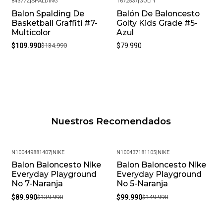
84377Z
|
SPALDING
T672537
|
GOLTY
Balon Spalding De
Balón De Baloncesto
-19%
Basketball Graffiti #7-
Golty Kids Grade #5-
Multicolor
Azul
$109.990
$134.990
$79.990
Nuestros Recomendados
N100449881407
|
NIKE
N100437181105
|
NIKE
Balon Baloncesto Nike
Balon Baloncesto Nike
-36%
-33%
Everyday Playground
Everyday Playground
No 7-Naranja
No 5-Naranja
$89.990
$139.990
$99.990
$149.990