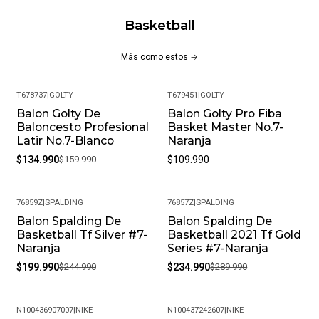
Basketball
Más como estos
T678737
|
GOLTY
T679451
|
GOLTY
Balon Golty De
Balon Golty Pro Fiba
-16%
Baloncesto Profesional
Basket Master No.7-
Latir No.7-Blanco
Naranja
$134.990
$159.990
$109.990
76859Z
|
SPALDING
76857Z
|
SPALDING
Balon Spalding De
Balon Spalding De
-18%
-19%
Basketball Tf Silver #7-
Basketball 2021 Tf Gold
Naranja
Series #7-Naranja
$199.990
$244.990
$234.990
$289.990
N100436907007
|
NIKE
N100437242607
|
NIKE