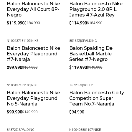
Balón Baloncesto Nike
Balon Baloncesto Nike
-35%
-38%
Everyday All Court 8P-
Playground 2.0 8P L
Negro
James #7-Azul Rey
$119.990
$184.990
$114.990
$184.990
N100437181107
|
NIKE
85162Z
|
SPALDING
Balon Baloncesto Nike
Balon Spalding De
-39%
-20%
Everyday Playground
Basketball Marble
#7-Naraja
Series #7-Negro
$99.990
$164.990
$119.990
$149.990
N100437181105
|
NIKE
T672353
|
GOLTY
Balon Baloncesto Nike
Balón Baloncesto Golty
-33%
Everyday Playground
Competition Super
No 5-Naranja
Team No.7-Naranja
$99.990
$149.990
$94.990
84372Z
|
SPALDING
N100408881107
|
NIKE