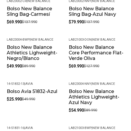
LAB23002-CR
|
NEW BALANCE
LAB23002-NNY
|
NEW BALANCE
Bolso New Balance
Bolso New Balance
-49%
-42%
Sling Bag-Carmesí
Sling Bag-Azul Navy
$69.990
$137.990
$79.990
$137.990
LAB23004-BWP
|
NEW BALANCE
LAB21003-DON
|
NEW BALANCE
Bolso New Balance
Bolso New Balance
-44%
-45%
Athletics Lighweight-
Core Performance Flat-
Negro/Blanco
Verde Oliva
$49.990
$89.990
$69.990
$127.990
14-51832-13
|
AVIA
LAB23004-NNY
|
NEW BALANCE
Bolso Avia 51832-Azul
Bolso New Balance
-48%
-39%
Athletics Lighweight-
$25.990
$49.990
Azul Navy
$54.990
$89.990
14-51831-16
|
AVIA
LAB21003-BWP
|
NEW BALANCE