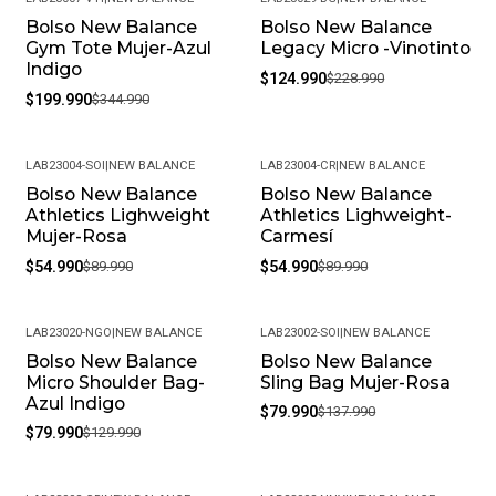
Bolso New Balance
Bolso New Balance
-42%
-45%
Gym Tote Mujer-Azul
Legacy Micro -Vinotinto
Indigo
$124.990
$228.990
$199.990
$344.990
LAB23004-SOI
|
NEW BALANCE
LAB23004-CR
|
NEW BALANCE
Bolso New Balance
Bolso New Balance
-39%
-39%
Athletics Lighweight
Athletics Lighweight-
Mujer-Rosa
Carmesí
$54.990
$89.990
$54.990
$89.990
LAB23020-NGO
|
NEW BALANCE
LAB23002-SOI
|
NEW BALANCE
Bolso New Balance
Bolso New Balance
-38%
-42%
Micro Shoulder Bag-
Sling Bag Mujer-Rosa
Azul Indigo
$79.990
$137.990
$79.990
$129.990