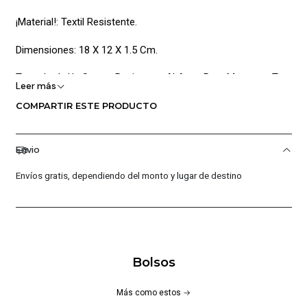
¡Material!: Textil Resistente.
Dimensiones: 18 X 12 X 1.5 Cm.
Tecnología Ua Storm: Resistente Al Agua Para Mantener Tus
Leer más
Pertenencias Secas.
COMPARTIR ESTE PRODUCTO
Versatilidad De Uso: Puede Llevarse De 3 Maneras
Diferentes:
Envio
Cruzado.
Envíos gratis, dependiendo del monto y lugar de destino
En El Pecho.
Como Riñonera.
Clip Giratorio: Permite Cambiar Fácilmente Entre Las
Bolsos
Diferentes Configuraciones.
Más como estos
Bolsillo Con Bloqueo Rfid: En La Parte Posterior Para