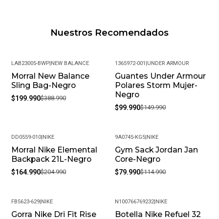
Nuestros Recomendados
LAB23005-BWP
|
NEW BALANCE
1365972-001
|
UNDER ARMOUR
Morral New Balance
Guantes Under Armour
-49%
-33%
Sling Bag-Negro
Polares Storm Mujer-
Negro
$199.990
$388.990
$99.990
$149.990
DD0559-010
|
NIKE
9A0745-KG5
|
NIKE
Morral Nike Elemental
Gym Sack Jordan Jan
-20%
-30%
Backpack 21L-Negro
Core-Negro
$164.990
$204.990
$79.990
$114.990
FB5623-629
|
NIKE
N100766769232
|
NIKE
Gorra Nike Dri Fit Rise
Botella Nike Refuel 32
-25%