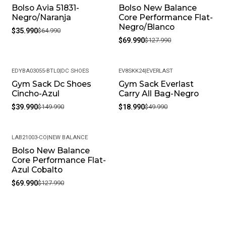
Bolso Avia 51831-
Bolso New Balance
-45%
-45%
Negro/Naranja
Core Performance Flat-
Negro/Blanco
$35.990
$64.990
$69.990
$127.990
EDYBA03055-BTL0
|
DC SHOES
EV8SKK24
|
EVERLAST
Gym Sack Dc Shoes
Gym Sack Everlast
-73%
-62%
Cincho-Azul
Carry All Bag-Negro
$39.990
$149.990
$18.990
$49.990
LAB21003-CO
|
NEW BALANCE
Bolso New Balance
-45%
Core Performance Flat-
Azul Cobalto
$69.990
$127.990