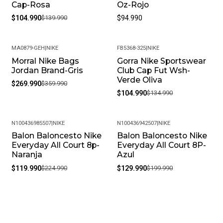
Cap-Rosa
Oz-Rojo
$104.990
$139.990
$94.990
MA0879-GEH
|
NIKE
FB5368-325
|
NIKE
Morral Nike Bags
Gorra Nike Sportswear
-25%
-22%
Jordan Brand-Gris
Club Cap Fut Wsh-
Verde Oliva
$269.990
$359.990
$104.990
$134.990
N100436985507
|
NIKE
N100436942507
|
NIKE
Balon Baloncesto Nike
Balon Baloncesto Nike
-47%
-35%
Everyday All Court 8p-
Everyday All Court 8P-
Naranja
Azul
$119.990
$224.990
$129.990
$199.990