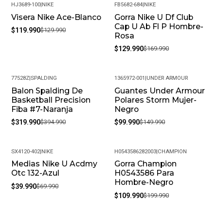
HJ3689-100
|
NIKE
FB5682-684
|
NIKE
Visera Nike Ace-Blanco
Gorra Nike U Df Club
-8%
-24%
Cap U Ab Fl P Hombre-
$119.990
$129.990
Rosa
$129.990
$169.990
77528Z
|
SPALDING
1365972-001
|
UNDER ARMOUR
Balon Spalding De
Guantes Under Armour
-19%
-33%
Basketball Precision
Polares Storm Mujer-
Fiba #7-Naranja
Negro
$319.990
$394.990
$99.990
$149.990
SX4120-402
|
NIKE
H0543586282003
|
CHAMPION
Medias Nike U Acdmy
Gorra Champion
-43%
-45%
Otc 132-Azul
H0543586 Para
Hombre-Negro
$39.990
$69.990
$109.990
$199.990