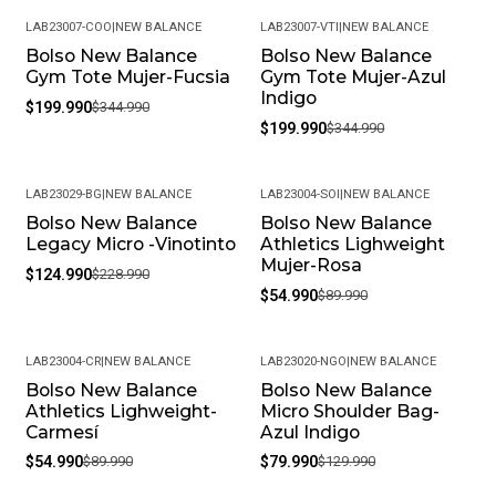
LAB23007-COO
|
NEW BALANCE
LAB23007-VTI
|
NEW BALANCE
Bolso New Balance
Bolso New Balance
-42%
-42%
Gym Tote Mujer-Fucsia
Gym Tote Mujer-Azul
Indigo
$199.990
$344.990
$199.990
$344.990
LAB23029-BG
|
NEW BALANCE
LAB23004-SOI
|
NEW BALANCE
Bolso New Balance
Bolso New Balance
-45%
-39%
Legacy Micro -Vinotinto
Athletics Lighweight
Mujer-Rosa
$124.990
$228.990
$54.990
$89.990
LAB23004-CR
|
NEW BALANCE
LAB23020-NGO
|
NEW BALANCE
Bolso New Balance
Bolso New Balance
-39%
-38%
Athletics Lighweight-
Micro Shoulder Bag-
Carmesí
Azul Indigo
$54.990
$89.990
$79.990
$129.990