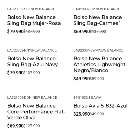
LAB23002-SOI
|
NEW BALANCE
LAB23002-CR
|
NEW BALANCE
Bolso New Balance
Bolso New Balance
-42%
-49%
Sling Bag Mujer-Rosa
Sling Bag-Carmesí
$79.990
$137.990
$69.990
$137.990
LAB23002-NNY
|
NEW BALANCE
LAB23004-BWP
|
NEW BALANCE
Bolso New Balance
Bolso New Balance
-42%
-44%
Sling Bag-Azul Navy
Athletics Lighweight-
Negro/Blanco
$79.990
$137.990
$49.990
$89.990
LAB21003-DON
|
NEW BALANCE
14-51832-13
|
AVIA
Bolso New Balance
Bolso Avia 51832-Azul
-45%
-48%
Core Performance Flat-
$25.990
$49.990
Verde Oliva
$69.990
$127.990