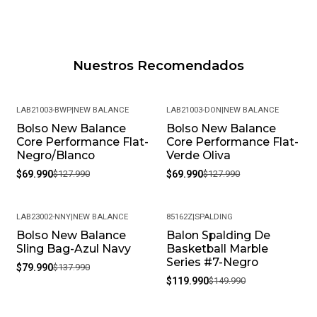
Nuestros Recomendados
LAB21003-BWP
|
NEW BALANCE
LAB21003-DON
|
NEW BALANCE
Bolso New Balance
Bolso New Balance
-45%
-45%
Core Performance Flat-
Core Performance Flat-
Negro/Blanco
Verde Oliva
$69.990
$127.990
$69.990
$127.990
LAB23002-NNY
|
NEW BALANCE
85162Z
|
SPALDING
Bolso New Balance
Balon Spalding De
-42%
-20%
Sling Bag-Azul Navy
Basketball Marble
Series #7-Negro
$79.990
$137.990
$119.990
$149.990