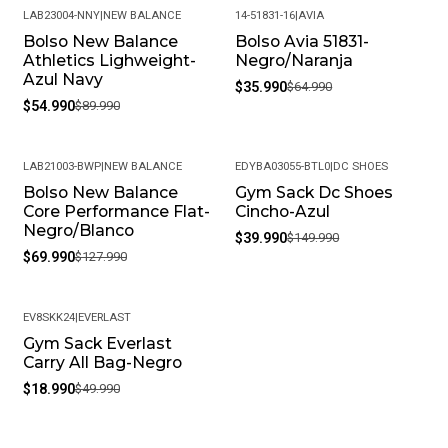
LAB23004-NNY
|
NEW BALANCE
14-51831-16
|
AVIA
Bolso New Balance
Bolso Avia 51831-
-39%
-45%
Athletics Lighweight-
Negro/Naranja
Azul Navy
$35.990
$64.990
$54.990
$89.990
LAB21003-BWP
|
NEW BALANCE
EDYBA03055-BTL0
|
DC SHOES
Bolso New Balance
Gym Sack Dc Shoes
-45%
-73%
Core Performance Flat-
Cincho-Azul
Negro/Blanco
$39.990
$149.990
$69.990
$127.990
EV8SKK24
|
EVERLAST
Gym Sack Everlast
-62%
Carry All Bag-Negro
$18.990
$49.990