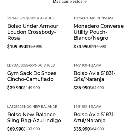
Más como estos
1376465-697
|
UNDER ARMOUR
10024371-A01
|
CONVERSE
Bolso Under Armour
Monedero Converse
-35%
-35%
Loudon Crossbody-
Utility Pouch-
Rosa
Blanco/Negro
$109.990
$169.990
$74.990
$114.990
EDYBA03055-RRP6
|
DC SHOES
14-51831-15
|
AVIA
Gym Sack Dc Shoes
Bolso Avia 51831-
-73%
-45%
Cincho-Camuflado
Gris/Naranja
$39.990
$149.990
$35.990
$64.990
LAB23002-NGO
|
NEW BALANCE
14-51831-14
|
AVIA
Bolso New Balance
Bolso Avia 51831-
-49%
-45%
Sling Bag-Azul Indigo
Azul/Naranja
$69.990
$137.990
$35.990
$64.990