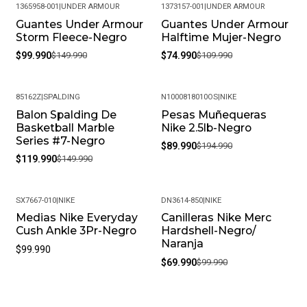
1365958-001
|
UNDER ARMOUR
1373157-001
|
UNDER ARMOUR
Guantes Under Armour
Guantes Under Armour
-33%
-32%
Storm Fleece-Negro
Halftime Mujer-Negro
$99.990
$149.990
$74.990
$109.990
85162Z
|
SPALDING
N1000818010OS
|
NIKE
Balon Spalding De
Pesas Muñequeras
-20%
-54%
Basketball Marble
Nike 2.5lb-Negro
Series #7-Negro
$89.990
$194.990
$119.990
$149.990
SX7667-010
|
NIKE
DN3614-850
|
NIKE
Medias Nike Everyday
Canilleras Nike Merc
-30%
Cush Ankle 3Pr-Negro
Hardshell-Negro/
Naranja
$99.990
$69.990
$99.990