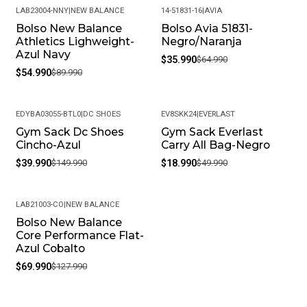
LAB23004-NNY
|
NEW BALANCE
14-51831-16
|
AVIA
Bolso New Balance
Bolso Avia 51831-
-39%
-45%
Athletics Lighweight-
Negro/Naranja
Azul Navy
$35.990
$64.990
$54.990
$89.990
EDYBA03055-BTL0
|
DC SHOES
EV8SKK24
|
EVERLAST
Gym Sack Dc Shoes
Gym Sack Everlast
-73%
-62%
Cincho-Azul
Carry All Bag-Negro
$39.990
$149.990
$18.990
$49.990
LAB21003-CO
|
NEW BALANCE
Bolso New Balance
-45%
Core Performance Flat-
Azul Cobalto
$69.990
$127.990