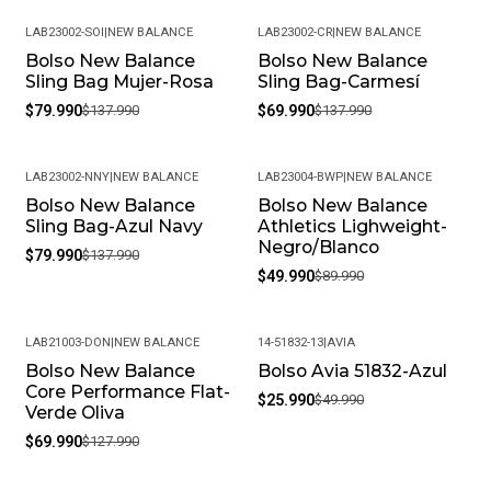
LAB23002-SOI
|
NEW BALANCE
LAB23002-CR
|
NEW BALANCE
Bolso New Balance
Bolso New Balance
-42%
-49%
Sling Bag Mujer-Rosa
Sling Bag-Carmesí
$79.990
$137.990
$69.990
$137.990
LAB23002-NNY
|
NEW BALANCE
LAB23004-BWP
|
NEW BALANCE
Bolso New Balance
Bolso New Balance
-42%
-44%
Sling Bag-Azul Navy
Athletics Lighweight-
Negro/Blanco
$79.990
$137.990
$49.990
$89.990
LAB21003-DON
|
NEW BALANCE
14-51832-13
|
AVIA
Bolso New Balance
Bolso Avia 51832-Azul
-45%
-48%
Core Performance Flat-
$25.990
$49.990
Verde Oliva
$69.990
$127.990