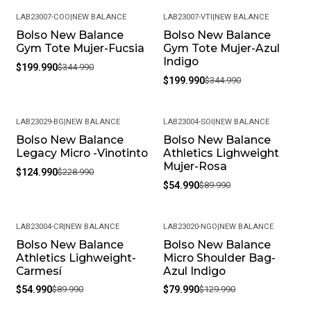
LAB23007-COO
|
NEW BALANCE
LAB23007-VTI
|
NEW BALANCE
Bolso New Balance
Bolso New Balance
-42%
-42%
Gym Tote Mujer-Fucsia
Gym Tote Mujer-Azul
Indigo
$199.990
$344.990
$199.990
$344.990
LAB23029-BG
|
NEW BALANCE
LAB23004-SOI
|
NEW BALANCE
Bolso New Balance
Bolso New Balance
-45%
-39%
Legacy Micro -Vinotinto
Athletics Lighweight
Mujer-Rosa
$124.990
$228.990
$54.990
$89.990
LAB23004-CR
|
NEW BALANCE
LAB23020-NGO
|
NEW BALANCE
Bolso New Balance
Bolso New Balance
-39%
-38%
Athletics Lighweight-
Micro Shoulder Bag-
Carmesí
Azul Indigo
$54.990
$89.990
$79.990
$129.990