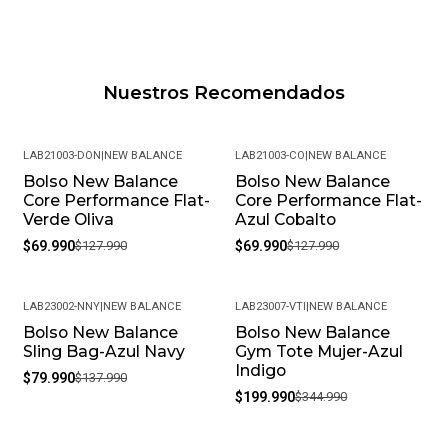
Nuestros Recomendados
LAB21003-DON
|
NEW BALANCE
LAB21003-CO
|
NEW BALANCE
Bolso New Balance
Bolso New Balance
-45%
-45%
Core Performance Flat-
Core Performance Flat-
Verde Oliva
Azul Cobalto
$69.990
$127.990
$69.990
$127.990
LAB23002-NNY
|
NEW BALANCE
LAB23007-VTI
|
NEW BALANCE
Bolso New Balance
Bolso New Balance
-42%
-42%
Sling Bag-Azul Navy
Gym Tote Mujer-Azul
Indigo
$79.990
$137.990
$199.990
$344.990