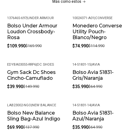
Más como estos
1376465-697
|
UNDER ARMOUR
10024371-A01
|
CONVERSE
Bolso Under Armour
Monedero Converse
-35%
-35%
Loudon Crossbody-
Utility Pouch-
Rosa
Blanco/Negro
$109.990
$169.990
$74.990
$114.990
EDYBA03055-RRP6
|
DC SHOES
14-51831-15
|
AVIA
Gym Sack Dc Shoes
Bolso Avia 51831-
-73%
-45%
Cincho-Camuflado
Gris/Naranja
$39.990
$149.990
$35.990
$64.990
LAB23002-NGO
|
NEW BALANCE
14-51831-14
|
AVIA
Bolso New Balance
Bolso Avia 51831-
-49%
-45%
Sling Bag-Azul Indigo
Azul/Naranja
$69.990
$137.990
$35.990
$64.990