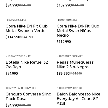
$84.990
$124.990
$109.990
$144.990
FB5372-376
|
NIKE
FB5064-010
|
NIKE
Gorra Nike Dri Fit Club
Gorra Nike Dri-Fit Club
-21%
Metal Swoosh-Verde
Metal Swsh Niños-
Negro
$114.990
$144.990
$119.990
N100766769232
|
NIKE
N1000818010OS
|
NIKE
Botella Nike Refuel 32
Pesas Muñequeras
-54%
Oz-Rojo
Nike 2.5lb-Negro
$94.990
$89.990
$194.990
10022528-A08
|
CONVERSE
N100436942507
|
NIKE
Canguro Converse Sling
Balon Baloncesto Nike
-39%
-35%
Pack-Rosa
Everyday All Court 8P-
Azul
$84.990
$139.990