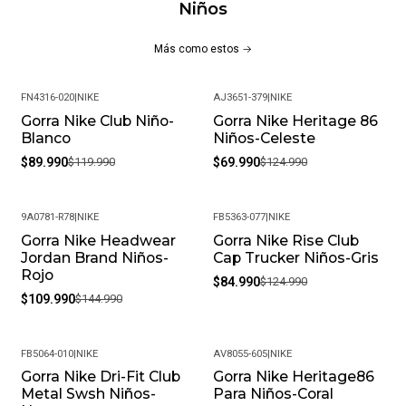
Niños
Más como estos
FN4316-020
|
NIKE
AJ3651-379
|
NIKE
Gorra Nike Club Niño-
Gorra Nike Heritage 86
-25%
-44%
Blanco
Niños-Celeste
$89.990
$119.990
$69.990
$124.990
9A0781-R78
|
NIKE
FB5363-077
|
NIKE
Gorra Nike Headwear
Gorra Nike Rise Club
-24%
-32%
Jordan Brand Niños-
Cap Trucker Niños-Gris
Rojo
$84.990
$124.990
$109.990
$144.990
FB5064-010
|
NIKE
AV8055-605
|
NIKE
Gorra Nike Dri-Fit Club
Gorra Nike Heritage86
-43%
Metal Swsh Niños-
Para Niños-Coral