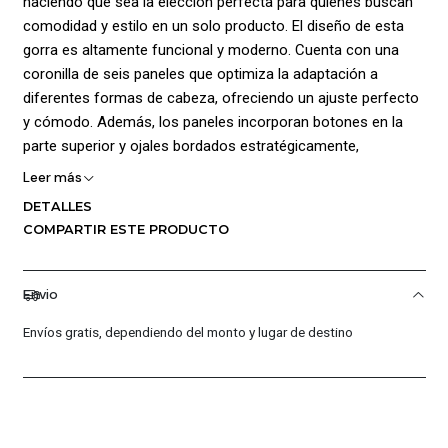
haciendo que sea la elección perfecta para quienes buscan
comodidad y estilo en un solo producto. El diseño de esta
gorra es altamente funcional y moderno. Cuenta con una
coronilla de seis paneles que optimiza la adaptación a
diferentes formas de cabeza, ofreciendo un ajuste perfecto
y cómodo. Además, los paneles incorporan botones en la
parte superior y ojales bordados estratégicamente,
mejorando la ventilación y el flujo de aire interno, lo que
Leer más
mantiene la cabeza fresca y seca en los días más calurosos.
DETALLES
Cuenta con visera semi curvada y estructurada,
COMPARTIR ESTE PRODUCTO
proporcionando una óptima cobertura; Añade ¡Logo de la
marca estampado! en la parte frontal dando un estilo único
al producto. Y en la parte posterior, cuenta con un cierre tipo
Envio
snapback, que permite un ajuste personalizado y preciso,
Envíos gratis, dependiendo del monto y lugar de destino
garantizando que la gorra se mantenga en su lugar durante
toda la jornada. Composición 100% poliéster.