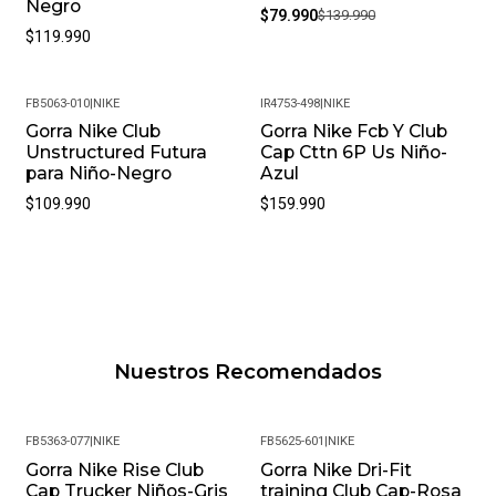
Negro
$79.990
$139.990
$119.990
FB5063-010
|
NIKE
IR4753-498
|
NIKE
Gorra Nike Club
Gorra Nike Fcb Y Club
Unstructured Futura
Cap Cttn 6P Us Niño-
para Niño-Negro
Azul
$109.990
$159.990
Nuestros Recomendados
FB5363-077
|
NIKE
FB5625-601
|
NIKE
Gorra Nike Rise Club
Gorra Nike Dri-Fit
-32%
-24%
Cap Trucker Niños-Gris
training Club Cap-Rosa