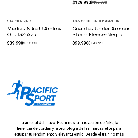
$129.990
$199.990
SX4120-402
|
NIKE
1365958-001
|
UNDER ARMOUR
Medias Nike U Acdmy
Guantes Under Armour
-43%
-33%
Otc 132-Azul
Storm Fleece-Negro
$39.990
$69.990
$99.990
$149.990
Tu arsenal definitivo. Reunimos la innovación de Nike, la
herencia de Jordan y la tecnología de las marcas élite para
equipar tu rendimiento y elevar tu estilo. Desde el training más