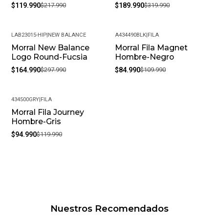
$119.990
$217.990
$189.990
$319.990
LAB23015-HIP
|
NEW BALANCE
A434490BLK
|
FILA
Morral New Balance
Morral Fila Magnet
-45%
-23%
Logo Round-Fucsia
Hombre-Negro
$164.990
$297.990
$84.990
$109.990
434500GRY
|
FILA
Morral Fila Journey
-21%
Hombre-Gris
$94.990
$119.990
Nuestros Recomendados