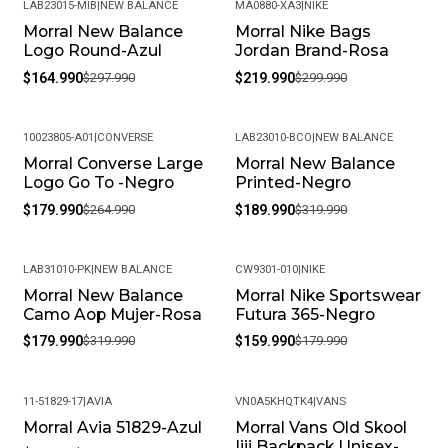
LAB23015-MIB
|
NEW BALANCE
MA0880-XA3
|
NIKE
Morral New Balance
Morral Nike Bags
-45%
-27%
Logo Round-Azul
Jordan Brand-Rosa
$164.990
$297.990
$219.990
$299.990
10023805-A01
|
CONVERSE
LAB23010-BCO
|
NEW BALANCE
Morral Converse Large
Morral New Balance
-32%
-41%
Logo Go To -Negro
Printed-Negro
$179.990
$264.990
$189.990
$319.990
LAB31010-PK
|
NEW BALANCE
CW9301-010
|
NIKE
Morral New Balance
Morral Nike Sportswear
-44%
-11%
Camo Aop Mujer-Rosa
Futura 365-Negro
$179.990
$319.990
$159.990
$179.990
11-51829-17
|
AVIA
VN0A5KHQTK4
|
VANS
Morral Avia 51829-Azul
Morral Vans Old Skool
-50%
-22%
Iiii Backpack Unisex-