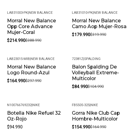
LAB31003-PK
|
NEW BALANCE
LAB31010-PK
|
NEW BALANCE
Morral New Balance
Morral New Balance
-45%
-44%
Opp Core Advance
Camo Aop Mujer-Rosa
Mujer-Coral
$179.990
$319.990
$214.990
$388.990
LAB23015-MIB
|
NEW BALANCE
72381Z
|
SPALDING
Morral New Balance
Balon Spalding De
-45%
-19%
Logo Round-Azul
Volleyball Extreme-
Multicolor
$164.990
$297.990
$84.990
$104.990
N100766769232
|
NIKE
FB5505-325
|
NIKE
Botella Nike Refuel 32
Gorra Nike Club Cap
-6%
Oz-Rojo
Hombre-Multicolor
$94.990
$154.990
$164.990