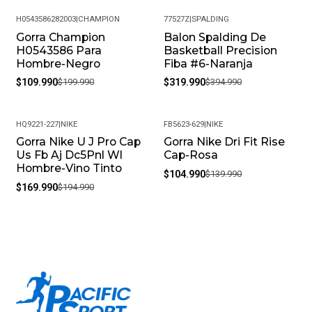
H0543586282003
|
CHAMPION
77527Z
|
SPALDING
Gorra Champion
Balon Spalding De
-45%
-19%
H0543586 Para
Basketball Precision
Hombre-Negro
Fiba #6-Naranja
$109.990
$199.990
$319.990
$394.990
HQ9221-227
|
NIKE
FB5623-629
|
NIKE
Gorra Nike U J Pro Cap
Gorra Nike Dri Fit Rise
-13%
-25%
Us Fb Aj Dc5Pnl Wl
Cap-Rosa
Hombre-Vino Tinto
$104.990
$139.990
$169.990
$194.990