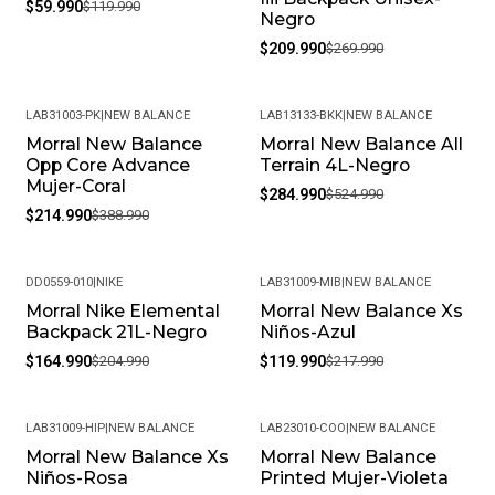
$59.990
$119.990
Negro
$209.990
$269.990
LAB31003-PK
|
NEW BALANCE
LAB13133-BKK
|
NEW BALANCE
Morral New Balance
Morral New Balance All
-45%
-46%
Opp Core Advance
Terrain 4L-Negro
Mujer-Coral
$284.990
$524.990
$214.990
$388.990
DD0559-010
|
NIKE
LAB31009-MIB
|
NEW BALANCE
Morral Nike Elemental
Morral New Balance Xs
-20%
-45%
Backpack 21L-Negro
Niños-Azul
$164.990
$204.990
$119.990
$217.990
LAB31009-HIP
|
NEW BALANCE
LAB23010-COO
|
NEW BALANCE
Morral New Balance Xs
Morral New Balance
-45%
-41%
Niños-Rosa
Printed Mujer-Violeta