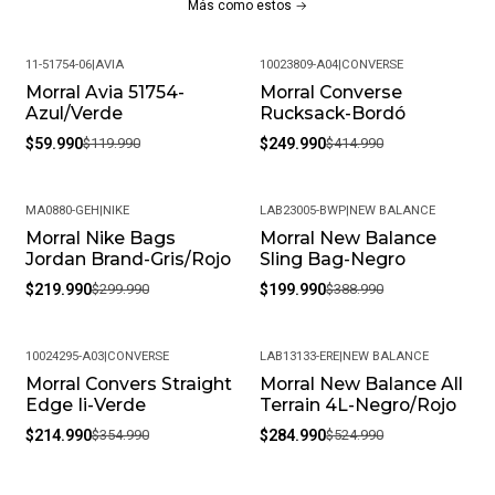
Más como estos
11-51754-06
|
AVIA
10023809-A04
|
CONVERSE
Morral Avia 51754-
Morral Converse
-50%
-40%
Azul/Verde
Rucksack-Bordó
$59.990
$119.990
$249.990
$414.990
MA0880-GEH
|
NIKE
LAB23005-BWP
|
NEW BALANCE
Morral Nike Bags
Morral New Balance
-27%
-49%
Jordan Brand-Gris/Rojo
Sling Bag-Negro
$219.990
$299.990
$199.990
$388.990
10024295-A03
|
CONVERSE
LAB13133-ERE
|
NEW BALANCE
Morral Convers Straight
Morral New Balance All
-39%
-46%
Edge Ii-Verde
Terrain 4L-Negro/Rojo
$214.990
$354.990
$284.990
$524.990