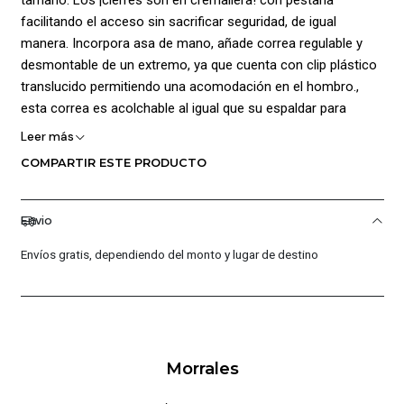
facilitando el acceso sin sacrificar seguridad, de igual
manera. Incorpora asa de mano, añade correa regulable y
desmontable de un extremo, ya que cuenta con clip plástico
translucido permitiendo una acomodación en el hombro.,
esta correa es acolchable al igual que su espaldar para
mayor comodidad. Finalmente añade logo de la marca
Leer más
estampado dando un mayor estilo. Medidas: Alto: 42 cm,
COMPARTIR ESTE PRODUCTO
Ancho: 38 cm, Profundidad: 14 cm. Capacidad: 22 L.
Composición: 100% Poliéster.
Envio
Envíos gratis, dependiendo del monto y lugar de destino
Morrales