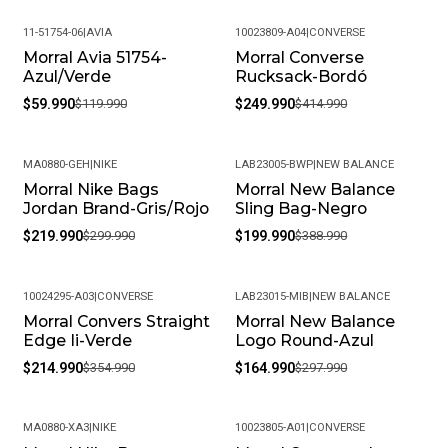
11-51754-06
|
AVIA
10023809-A04
|
CONVERSE
Morral Avia 51754-
Morral Converse
-50%
-40%
Azul/Verde
Rucksack-Bordó
$59.990
$119.990
$249.990
$414.990
MA0880-GEH
|
NIKE
LAB23005-BWP
|
NEW BALANCE
Morral Nike Bags
Morral New Balance
-27%
-49%
Jordan Brand-Gris/Rojo
Sling Bag-Negro
$219.990
$299.990
$199.990
$388.990
10024295-A03
|
CONVERSE
LAB23015-MIB
|
NEW BALANCE
Morral Convers Straight
Morral New Balance
-39%
-45%
Edge Ii-Verde
Logo Round-Azul
$214.990
$354.990
$164.990
$297.990
MA0880-XA3
|
NIKE
10023805-A01
|
CONVERSE