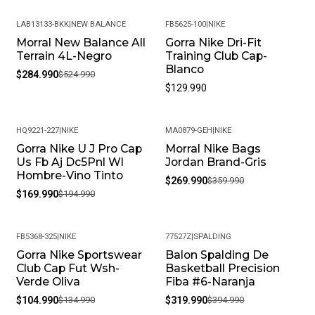
LAB13133-BKK
|
NEW BALANCE
FB5625-100
|
NIKE
Morral New Balance All
Gorra Nike Dri-Fit
-46%
Terrain 4L-Negro
Training Club Cap-
Blanco
$284.990
$524.990
$129.990
HQ9221-227
|
NIKE
MA0879-GEH
|
NIKE
Gorra Nike U J Pro Cap
Morral Nike Bags
-13%
-25%
Us Fb Aj Dc5Pnl Wl
Jordan Brand-Gris
Hombre-Vino Tinto
$269.990
$359.990
$169.990
$194.990
FB5368-325
|
NIKE
77527Z
|
SPALDING
Gorra Nike Sportswear
Balon Spalding De
-22%
-19%
Club Cap Fut Wsh-
Basketball Precision
Verde Oliva
Fiba #6-Naranja
$104.990
$134.990
$319.990
$394.990