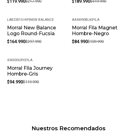
$119.990
$217.990
$189.990
$319.990
LAB23015-HIP
|
NEW BALANCE
A434490BLK
|
FILA
Morral New Balance
Morral Fila Magnet
-45%
-23%
Logo Round-Fucsia
Hombre-Negro
$164.990
$297.990
$84.990
$109.990
434500GRY
|
FILA
Morral Fila Journey
-21%
Hombre-Gris
$94.990
$119.990
Nuestros Recomendados