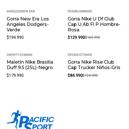
60435232
|
NEW ERA
FB5682-684
|
NIKE
Gorra New Era Los
Gorra Nike U Df Club
-24%
Angeles Dodgers-
Cap U Ab Fl P Hombre-
Verde
Rosa
$194.990
$129.990
$169.990
DM3977-010
|
NIKE
FB5363-077
|
NIKE
Maletin Nike Brasilia
Gorra Nike Rise Club
-32%
Duff 9.5 (25L)-Negro
Cap Trucker Niños-Gris
$179.990
$84.990
$124.990