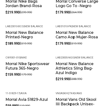
Morral Nike Bags
Morral Converse Large
-27%
-32%
Jordan Brand-Rosa
Logo Go To -Negro
$219.990
$299.990
$179.990
$264.990
LAB23010-BCO
|
NEW BALANCE
LAB31010-PK
|
NEW BALANCE
Morral New Balance
Morral New Balance
-41%
-44%
Printed-Negro
Camo Aop Mujer-Rosa
$189.990
$319.990
$179.990
$319.990
CW9301-010
|
NIKE
LAB23005-NGO
|
NEW BALANCE
Morral Nike Sportswear
Morral New Balance
-11%
-43%
Futura 365-Negro
Athletics Sling Bag-
Azul Indigo
$159.990
$179.990
$219.990
$388.990
11-51829-17
|
AVIA
VN0A5KHQTK4
|
VANS
Morral Avia 51829-Azul
Morral Vans Old Skool
-50%
-22%
Iiii Backpack Unisex-
$59.990
$119.990