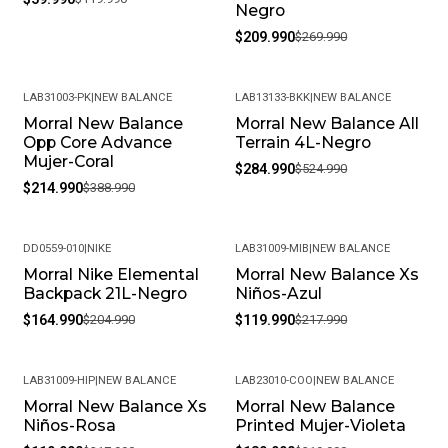
Negro
$209.990
$269.990
LAB31003-PK
|
NEW BALANCE
LAB13133-BKK
|
NEW BALANCE
Morral New Balance
Morral New Balance All
-45%
-46%
Opp Core Advance
Terrain 4L-Negro
Mujer-Coral
$284.990
$524.990
$214.990
$388.990
DD0559-010
|
NIKE
LAB31009-MIB
|
NEW BALANCE
Morral Nike Elemental
Morral New Balance Xs
-20%
-45%
Backpack 21L-Negro
Niños-Azul
$164.990
$204.990
$119.990
$217.990
LAB31009-HIP
|
NEW BALANCE
LAB23010-COO
|
NEW BALANCE
Morral New Balance Xs
Morral New Balance
-45%
-41%
Niños-Rosa
Printed Mujer-Violeta