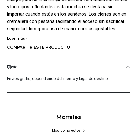
y logotipos reflectantes, esta mochila se destaca sin
importar cuando estás en los senderos. Los cierres son en
cremallera con pestaña facilitando el acceso sin sacrificar
seguridad. Incorpora asa de mano, correas ajustables
acolchadas, al igual que su espaldar para mayor comodidad,
Leer más
Medidas: Alto: 43 cm, Ancho: 21 cm, Profundidad: 8 cm.
COMPARTIR ESTE PRODUCTO
Capacidad: 4 L. Composición: 100% Poliéster.
Envio
Envíos gratis, dependiendo del monto y lugar de destino
Morrales
Más como estos