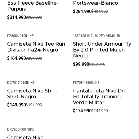
Ess Fleece Baseline-
Portswear-Blanco
Purpura
$284.990
$404.990
$314.990
$389.990
FZ8056-010
|
NIKE
1350198-017
|
UNDER ARMOUR
Camiseta Nike Tee Run
Short Under Armour Fly
-20%
-23%
Division Fa24-Negro
By 2 0 Printed Mujer-
Negro
$164.990
$204.990
$99.990
$129.990
DC7817-010
|
NIKE
FB7084-386
|
NIKE
Camiseta Nike Sb T-
Pantaloneta Nike Dri
-23%
-29%
Shirt-Negro
Fit Totality Training-
Verde Militar
$149.990
$194.990
$174.990
$244.990
DX7906-100
|
NIKE
Camiseta Nike
-24%