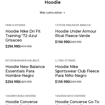
Hoodie
Más como estos
FB8610-491
|
NIKE
1379758-390
|
UNDER ARMOUR
Hoodie Nike Dri Fit
Hoodie Under Armour
-30%
-28%
Training '72-Azul
Rival Fleece-Verde
Grisaceo
$194.990
$269.990
$294.990
$419.990
MT03558-BK
|
NEW BALANCE
CJ7861-017
|
NIKE
Hoodie New Balance
Hoodie Nike
-41%
-33%
Essentials Para
Sportswear Club Fleece
Hombre-Negro
Para Niño-Negro
$254.990
$429.990
$159.990
$239.990
10023859-A04
|
CONVERSE
10024504-A01
|
CONVERSE
Hoodie Converse
Hoodie Converse Go-To
-35%
-36%