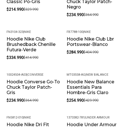
Classic Po-Gris
Chuck Taylor Patch-
Negro
$214.990
$329.990
$234.990
$364.990
FN3104-323
|
NIKE
FB7788-100
|
NIKE
Hoodie Nike Club
Hoodie Nike Club Lbr
-19%
-30%
Brushedback Chenille
Portswear-Blanco
Futura-Verde
$284.990
$404.990
$334.990
$414.990
10024504-A03
|
CONVERSE
MT03558-AG
|
NEW BALANCE
Hoodie Converse Go-To
Hoodie New Balance
-36%
-41%
Chuck Taylor Patch-
Essentials Para
Gris
Hombre-Gris Claro
$234.990
$364.990
$254.990
$429.990
FN5812-010
|
NIKE
1373382-781
|
UNDER ARMOUR
Hoodie Nike Dri Fit
Hoodie Under Armour
-19%
-31%