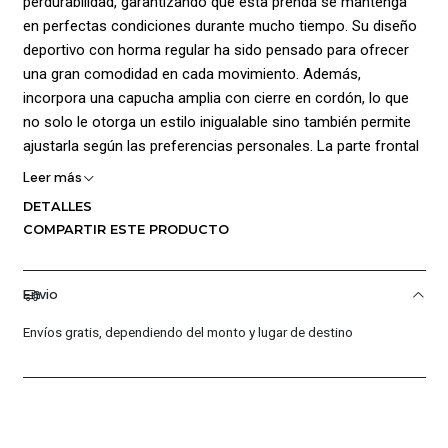
perdurabilidad, garantizando que esta prenda se mantenga
en perfectas condiciones durante mucho tiempo. Su diseño
deportivo con horma regular ha sido pensado para ofrecer
una gran comodidad en cada movimiento. Además,
incorpora una capucha amplia con cierre en cordón, lo que
no solo le otorga un estilo inigualable sino también permite
ajustarla según las preferencias personales. La parte frontal
de esta prenda posee un práctico bolsillo tipo canguro,
Leer más
perfecto para llevar objetos personales o para mantener las
DETALLES
manos calientes en días frescos. Además, la parte interna
COMPARTIR ESTE PRODUCTO
cuenta con tejido Fleece, que proporciona una suavidad y
calidez acogedora, creando una sensación de confort
excepcional. Tanto las mangas como la cinturilla presentan
Envio
una terminación acanalada, lo que garantiza un ajuste
Envíos gratis, dependiendo del monto y lugar de destino
óptimo en estas áreas clave, ofreciendo un mejor ajuste.
Para agregar un toque de distinción, la prenda incluye el logo
de la marca estampado en un lugar destacado, lo que realza
su estilo y autenticidad. Composición 80% Algodón, 20%
Poliéster.