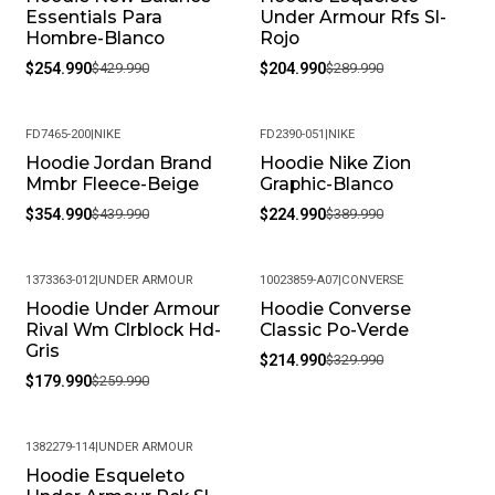
Essentials Para
Under Armour Rfs Sl-
Hombre-Blanco
Rojo
$254.990
$429.990
$204.990
$289.990
FD7465-200
|
NIKE
FD2390-051
|
NIKE
Hoodie Jordan Brand
Hoodie Nike Zion
-19%
-42%
Mmbr Fleece-Beige
Graphic-Blanco
$354.990
$439.990
$224.990
$389.990
1373363-012
|
UNDER ARMOUR
10023859-A07
|
CONVERSE
Hoodie Under Armour
Hoodie Converse
-31%
-35%
Rival Wm Clrblock Hd-
Classic Po-Verde
Gris
$214.990
$329.990
$179.990
$259.990
1382279-114
|
UNDER ARMOUR
Hoodie Esqueleto
-24%