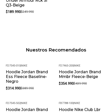
Under Armour Rck Sl
Q3-Beige
$189.990
$249.990
Nuestros Recomendados
FD7545-010
|
NIKE
FD7465-200
|
NIKE
Hoodie Jordan Brand
Hoodie Jordan Brand
-19%
-19%
Ess Fleece Baseline-
Mmbr Fleece-Beige
Negro
$354.990
$439.990
$314.990
$389.990
FD7545-502
|
NIKE
FB7788-100
|
NIKE
Hoodie Jordan Brand
Hoodie Nike Club Lbr
-19%
-30%