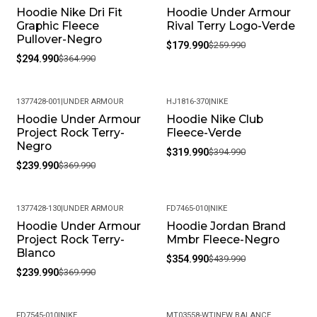
productos químicos fuertes. Almacénalos en un lugar
Hoodie Nike Dri Fit
Hoodie Under Armour
-19%
-31%
fresco y seco cuando no los estés usando.
Graphic Fleece
Rival Terry Logo-Verde
Pullover-Negro
• Peso del Producto: Ligero, ideal para uso diario.
$179.990
$259.990
$294.990
$364.990
1377428-001
|
UNDER ARMOUR
HJ1816-370
|
NIKE
Hoodie Under Armour
Hoodie Nike Club
-35%
-19%
Project Rock Terry-
Fleece-Verde
Negro
$319.990
$394.990
$239.990
$369.990
1377428-130
|
UNDER ARMOUR
FD7465-010
|
NIKE
Hoodie Under Armour
Hoodie Jordan Brand
-35%
-19%
Project Rock Terry-
Mmbr Fleece-Negro
Blanco
$354.990
$439.990
$239.990
$369.990
FD7545-010
|
NIKE
MT03558-WT
|
NEW BALANCE