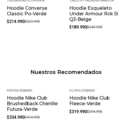
10023859-A07
|
CONVERSE
1382279-114
|
UNDER ARMOUR
Hoodie Converse
Hoodie Esqueleto
-35%
-24%
Classic Po-Verde
Under Armour Rck Sl
Q3-Beige
$214.990
$329.990
$189.990
$249.990
Nuestros Recomendados
FN3104-323
|
NIKE
HJ1816-370
|
NIKE
Hoodie Nike Club
Hoodie Nike Club
-19%
-19%
Brushedback Chenille
Fleece-Verde
Futura-Verde
$319.990
$394.990
$334.990
$414.990