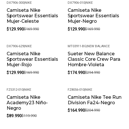
DX7906-300
|
NIKE
DX7906-010
|
NIKE
Camiseta Nike
Camiseta Nike
-24%
-24%
Sportswear Essentials
Sportswear Essentials
Mujer-Celeste
Mujer-Negro
$129.990
$169.990
$129.990
$169.990
DX7906-629
|
NIKE
MT03911-BG
|
NEW BALANCE
Camiseta Nike
Sueter New Balance
-24%
-41%
Sportswear Essentials
Classic Core Crew Para
Mujer-Rojo
Hombre-Violeta
$129.990
$169.990
$174.990
$294.990
FZ5312-010
|
NIKE
FZ8056-010
|
NIKE
Camiseta Nike
Camiseta Nike Tee Run
-25%
-20%
Academy23 Niño-
Division Fa24-Negro
Negro
$164.990
$204.990
$89.990
$119.990