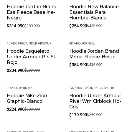
Hoodie Jordan Brand
Hoodie New Balance
-19%
-41%
Ess Fleece Baseline-
Essentials Para
Negro
Hombre-Blanco
$314.990
$389.990
$254.990
$429.990
1374501-890
|
UNDER ARMOUR
FD7465-200
|
NIKE
Hoodie Esqueleto
Hoodie Jordan Brand
-29%
-19%
Under Armour Rfs Sl-
Mmbr Fleece-Beige
Rojo
$354.990
$439.990
$204.990
$289.990
FD2390-051
|
NIKE
1373363-012
|
UNDER ARMOUR
Hoodie Nike Zion
Hoodie Under Armour
-42%
-31%
Graphic-Blanco
Rival Wm Clrblock Hd-
Gris
$224.990
$389.990
$179.990
$259.990