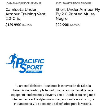
1361426-012
|
UNDER ARMOUR
1350198-017
|
UNDER ARMOUR
Camiseta Under
Short Under Armour Fly
-24%
-23%
Armour Training Vent
By 2 0 Printed Mujer-
2.0-Gris
Negro
$129.990
$169.990
$99.990
$129.990
Tu arsenal definitivo. Reunimos la innovación de Nike, la
herencia de Jordan y la tecnología de las marcas élite para
equipar tu rendimiento y elevar tu estilo. Desde el training más
intenso hasta el lifestyle más audaz, encuentra el calzado, la
indumentaria y los accesorios diseñados para la victoria.