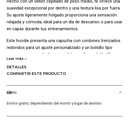
Hecho con un vellón cepillado de peso medio, te ofrece una
suavidad excepcional por dentro y una textura lisa por fuera.
Su ajuste ligeramente holgado proporciona una sensación
relajada y cómoda, ideal para un día de descanso o para usar
en capas durante tus entrenamientos.
Este hoodie presenta una capucha con cordones trenzados
redondos para un ajuste personalizado y un bolsillo tipo
canguro para guardar lo esencial. Los puños y dobladillo
Leer más
acanalados mejoran el ajuste y mantienen la prenda en su
DETALLES
lugar. Confeccionado con un 80% algodón y 20% poliéster, es
COMPARTIR ESTE PRODUCTO
perfecto para mantenerte cómodo todo el día.
Composición:
Envio
Cuerpo/capucha: 80% algodón, 20% poliéster
Envíos gratis, dependiendo del monto y lugar de destino
Lavado a máquina.
¡Ventajas de Comprar en Pacific Sport Colombia!: