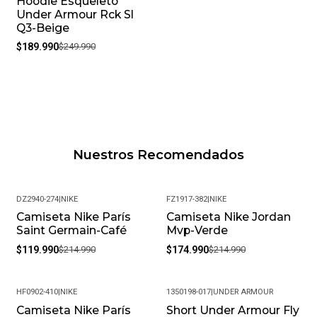
Hoodie Esqueleto
-24%
Under Armour Rck Sl
Q3-Beige
$189.990
$249.990
Nuestros Recomendados
DZ2940-274
|
NIKE
FZ1917-382
|
NIKE
Camiseta Nike París
Camiseta Nike Jordan
-44%
-19%
Saint Germain-Café
Mvp-Verde
$119.990
$214.990
$174.990
$214.990
HF0902-410
|
NIKE
1350198-017
|
UNDER ARMOUR
Camiseta Nike París
Short Under Armour Fly
-23%
-23%