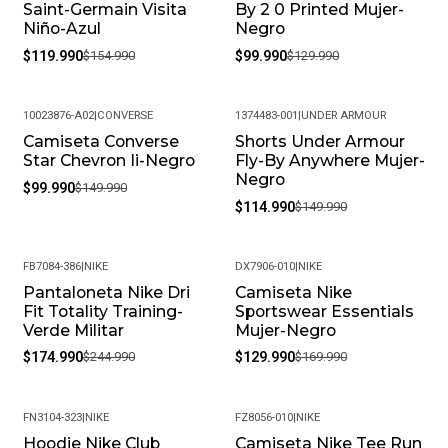
Saint-Germain Visita
By 2 0 Printed Mujer-
Niño-Azul
Negro
$119.990
$154.990
$99.990
$129.990
10023876-A02
|
CONVERSE
1374483-001
|
UNDER ARMOUR
Camiseta Converse
Shorts Under Armour
-33%
-23%
Star Chevron Ii-Negro
Fly-By Anywhere Mujer-
Negro
$99.990
$149.990
$114.990
$149.990
FB7084-386
|
NIKE
DX7906-010
|
NIKE
Pantaloneta Nike Dri
Camiseta Nike
-29%
-24%
Fit Totality Training-
Sportswear Essentials
Verde Militar
Mujer-Negro
$174.990
$244.990
$129.990
$169.990
FN3104-323
|
NIKE
FZ8056-010
|
NIKE
Hoodie Nike Club
Camiseta Nike Tee Run
-19%
-20%