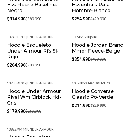
Ess Fleece Baseline-
Essentials Para
Negro
Hombre-Blanco
$314.990
$389.990
$254.990
$429.990
1374501-890
|
UNDER ARMOUR
FD7465-200
|
NIKE
Hoodie Esqueleto
Hoodie Jordan Brand
-29%
-19%
Under Armour Rfs Sl-
Mmbr Fleece-Beige
Rojo
$354.990
$439.990
$204.990
$289.990
1373363-012
|
UNDER ARMOUR
10023859-A07
|
CONVERSE
Hoodie Under Armour
Hoodie Converse
-31%
-35%
Rival Wm Clrblock Hd-
Classic Po-Verde
Gris
$214.990
$329.990
$179.990
$259.990
1382279-114
|
UNDER ARMOUR