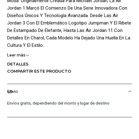
Moda. Originalmente Creada Para Michael Jordan, La Air
Jordan 1 Marcó El Comienzo De Una Serie Innovadora Con
Diseños Únicos Y Tecnología Avanzada. Desde Las Air
Jordan 3 Con El Emblemático Logotipo Jumpman Y El Ribete
De Estampado De Elefante, Hasta Las Air Jordan 11 Con
Detalles En Charol, Cada Modelo Ha Dejado Una Huella En La
Cultura Y El Estilo.
Leer más
Este Hoodie Captura El Espíritu De Las Air Jordan Con Un
DETALLES
Diseño Gráfico Distintivo Que Celebra Su Legado.
COMPARTIR ESTE PRODUCTO
Confeccionada En 100% Algodón En El Cuerpo Y El Forro,
Ofrece Una Sensación Suave Y Cómoda, Ideal Para Cualquier
Ocasión. El Tejido De Punto Asegura Durabilidad Y Confort,
Envio
Haciendo De Esta Prenda Un Imprescindible Para Los
Fanáticos Y Entusiastas Del Baloncesto. Composición:
Envíos gratis, dependiendo del monto y lugar de destino
Cuerpo: 100% Algodon / Forro: 100% Algodon / Textil Punto
¡Ventajas De Comprar En Pacific Sport Colombia!:
Productos Originales: En Pacific Sport Colombia, Solo