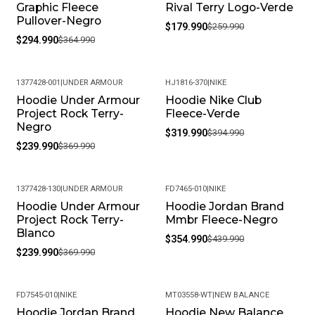
Productos Químicos Fuertes. Almacénalos En Un Lugar
Graphic Fleece
Rival Terry Logo-Verde
Fresco Y Seco Cuando No Los Estés Usando.
Pullover-Negro
$179.990
$259.990
• Peso Del Producto: Ligero, Ideal Para Uso Diario.
$294.990
$364.990
1377428-001
|
UNDER ARMOUR
HJ1816-370
|
NIKE
Hoodie Under Armour
Hoodie Nike Club
-35%
-19%
Project Rock Terry-
Fleece-Verde
Negro
$319.990
$394.990
$239.990
$369.990
1377428-130
|
UNDER ARMOUR
FD7465-010
|
NIKE
Hoodie Under Armour
Hoodie Jordan Brand
-35%
-19%
Project Rock Terry-
Mmbr Fleece-Negro
Blanco
$354.990
$439.990
$239.990
$369.990
FD7545-010
|
NIKE
MT03558-WT
|
NEW BALANCE
Hoodie Jordan Brand
Hoodie New Balance
-19%
-41%