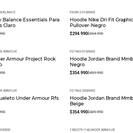
 BALANCE
FN5812-010
|
NIKE
 Balance Essentials Para
Hoodie Nike Dri Fit Graphi
-19%
 Claro
Pullover-Negro
990
$294.990
$364.990
R ARMOUR
FD7465-010
|
NIKE
er Armour Project Rock
Hoodie Jordan Brand Mmbr
-19%
o
Negro
990
$354.990
$439.990
R ARMOUR
FD7465-200
|
NIKE
ueleto Under Armour Rfs
Hoodie Jordan Brand Mmbr
-19%
Beige
990
$354.990
$439.990
VERSE
1382279-114
|
UNDER ARMOUR