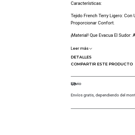
Características:
Tejido French Terry Ligero: Con 
Proporcionar Confort.
¡Material! Que Evacua El Sudor:
Secado Rápido: Facilita La Evap
Leer más
DETALLES
Bolsillos Laterales Abiertos: P
COMPARTIR ESTE PRODUCTO
Dobladillo Rebajado: Proporcion
Envio
¡Material!:
Envíos gratis, dependiendo del mont
80% Algodón, 20% Poliéster: Co
Del Poliéster.
Este Hoodie Es Parte De La Col
Johnson, Diseñada Para Motivar
Estilo Y Confort.