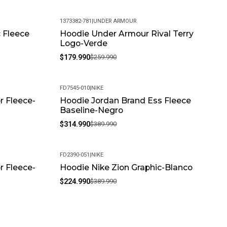
1373382-781
|
UNDER ARMOUR
c Fleece
Hoodie Under Armour Rival Terry
-31%
Logo-Verde
$179.990
$259.990
FD7545-010
|
NIKE
 Fleece-
Hoodie Jordan Brand Ess Fleece
-19%
Baseline-Negro
$314.990
$389.990
FD2390-051
|
NIKE
 Fleece-
Hoodie Nike Zion Graphic-Blanco
-42%
$224.990
$389.990