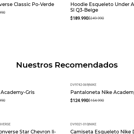
erse Classic Po-Verde
Hoodie Esqueleto Under 
-24%
Sl Q3-Beige
990
$189.990
$249.990
Nuestros Recomendados
DV9742-069
|
NIKE
e Academy-Gris
Pantaloneta Nike Academ
-19%
990
$124.990
$154.990
VERSE
DV9321-010
|
NIKE
nverse Star Chevron Ii-
Camiseta Esqueleto Nike Dr