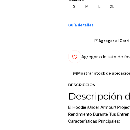
S
M
L
XL
Guía de tallas
Agregar al Carr
Agregar a la lista de fa
Mostrar stock de ubicacio
DESCRIPCIÓN
Descripción 
El Hoodie ¡Under Armour! Proje
Rendimiento Durante Tus Entre
Características Principales: