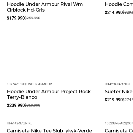
Hoodie Under Armour Rival Wm
Hoodie Conv
-31%
-35%
Clrblock Hd-Gris
$214.990
$329.
$179.990
$259.990
1377428-130
|
UNDER ARMOUR
DX4294-069
|
NIKE
Hoodie Under Armour Project Rock
Sueter Nik
-35%
-20%
Terry-Blanco
$219.990
$274.
$239.990
$369.990
HF6142-370
|
NIKE
10023876-A02
|
CON
Camiseta Nike Tee Slub Iykyk-Verde
Camiseta Co
-25%
-33%