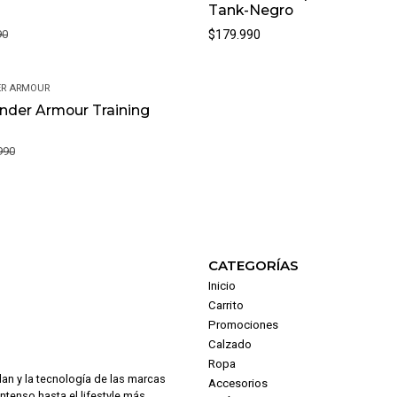
Tank-Negro
90
$179.990
R ARMOUR
nder Armour Training
990
CATEGORÍAS
Inicio
Carrito
Promociones
Calzado
Ropa
dan y la tecnología de las marcas
Accesorios
intenso hasta el lifestyle más