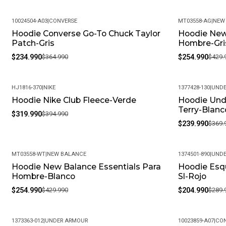
10024504-A03
|
CONVERSE
MT03558-AG
|
NEW
Hoodie Converse Go-To Chuck Taylor
Hoodie New
-36%
-41%
Patch-Gris
Hombre-Gris
$234.990
$364.990
$254.990
$429.
HJ1816-370
|
NIKE
1377428-130
|
UNDE
Hoodie Nike Club Fleece-Verde
Hoodie Und
-19%
-35%
Terry-Blanc
$319.990
$394.990
$239.990
$369.
MT03558-WT
|
NEW BALANCE
1374501-890
|
UNDE
Hoodie New Balance Essentials Para
Hoodie Esq
-41%
-29%
Hombre-Blanco
Sl-Rojo
$254.990
$429.990
$204.990
$289.
1373363-012
|
UNDER ARMOUR
10023859-A07
|
CON