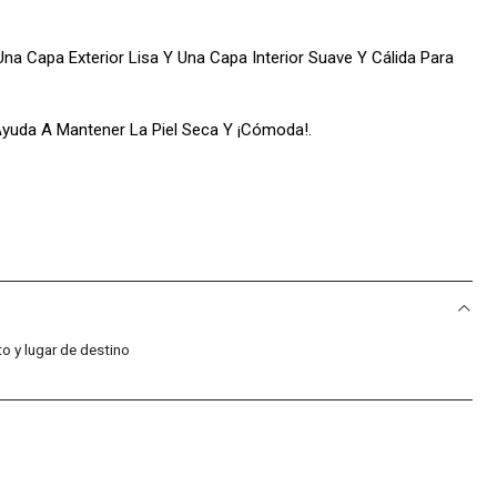
Una Capa Exterior Lisa Y Una Capa Interior Suave Y Cálida Para
 Ayuda A Mantener La Piel Seca Y ¡Cómoda!.
oración Del Sudor Para Mantener La Frescura.
ara Almacenamiento Conveniente.
a Mayor Cobertura En La Parte Posterior.
o y lugar de destino
mbina La Suavidad Del Algodón Con La Durabilidad Y La Ligereza
ección Project Rock, Aprobada Personalmente Por Dwayne
te A Superar Tus Límites Y Alcanzar Tus Metas Deportivas Con