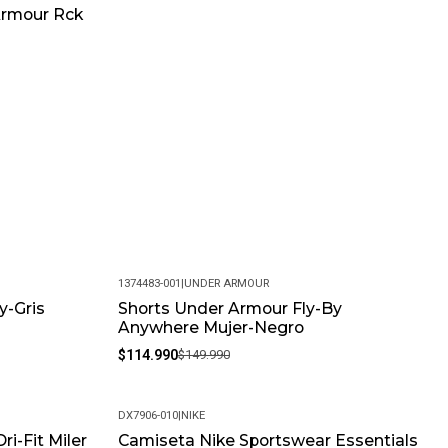
Armour Rck
1374483-001
|
UNDER ARMOUR
y-Gris
Shorts Under Armour Fly-By
-23%
Anywhere Mujer-Negro
$114.990
$149.990
DX7906-010
|
NIKE
i-Fit Miler
Camiseta Nike Sportswear Essentials
-24%