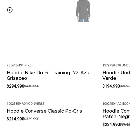
FB8610-491
|
NIKE
1379758-390
|
UNDE
Hoodie Nike Dri Fit Training '72-Azul
Hoodie Unde
-30%
-28%
Grisaceo
Verde
$294.990
$419.990
$194.990
$269.
10023859-A04
|
CONVERSE
10024504-A01
|
CON
Hoodie Converse Classic Po-Gris
Hoodie Con
-35%
-36%
Patch-Negr
$214.990
$329.990
$234.990
$364.