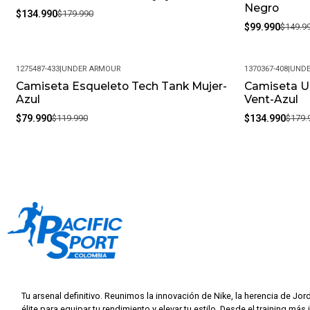
Negro
$134.990
$179.990
$99.990
$149.9
1275487-433
|
UNDER ARMOUR
1370367-408
|
UNDE
Camiseta Esqueleto Tech Tank Mujer-
Camiseta U
-33%
-25%
Azul
Vent-Azul
$79.990
$119.990
$134.990
$179.
Tu arsenal definitivo. Reunimos la innovación de Nike, la herencia de Jor
élite para equipar tu rendimiento y elevar tu estilo. Desde el training más 