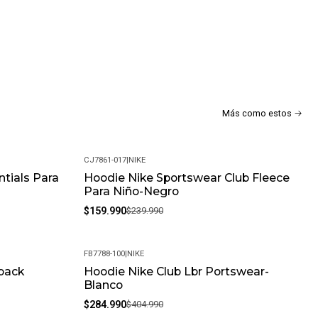
Más como estos
CJ7861-017
|
NIKE
tials Para
Hoodie Nike Sportswear Club Fleece
-33%
Para Niño-Negro
$159.990
$239.990
FB7788-100
|
NIKE
back
Hoodie Nike Club Lbr Portswear-
-30%
Blanco
$284.990
$404.990