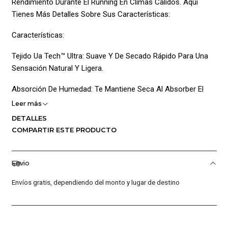
Rendimiento Durante El Running En Climas Cálidos. Aquí
Tienes Más Detalles Sobre Sus Características:
Características:
Tejido Ua Tech™ Ultra: Suave Y De Secado Rápido Para Una
Sensación Natural Y Ligera.
Absorción De Humedad: Te Mantiene Seca Al Absorber El
Sudor Y Secarse Rápidamente.
Leer más
DETALLES
Inserciones De Malla Y Abertura En La Espalda: Mejoran La
COMPARTIR ESTE PRODUCTO
Ventilación Para Mantener La Frescura Durante La Carrera.
Tecnología Antiolor: Previene El Crecimiento De Microbios
Envio
Que Causan El Mal Olor, Manteniendo La Prenda Fresca Por
Más Tiempo.
Envíos gratis, dependiendo del monto y lugar de destino
Dobladillo Moldeado Caído: Proporciona Una Cobertura
Mejorada, Especialmente En La Parte Trasera.