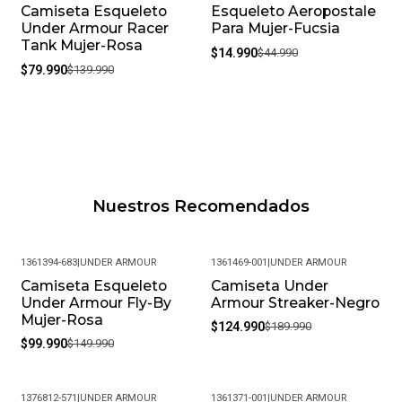
Camiseta Esqueleto
Esqueleto Aeropostale
-43%
-67%
Under Armour Racer
Para Mujer-Fucsia
Tank Mujer-Rosa
$14.990
$44.990
$79.990
$139.990
Nuestros Recomendados
1361394-683
|
UNDER ARMOUR
1361469-001
|
UNDER ARMOUR
Camiseta Esqueleto
Camiseta Under
-33%
-34%
Under Armour Fly-By
Armour Streaker-Negro
Mujer-Rosa
$124.990
$189.990
$99.990
$149.990
1376812-571
|
UNDER ARMOUR
1361371-001
|
UNDER ARMOUR