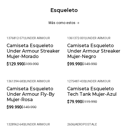
¡Material!:
Esqueleto
100% Poliéster: Ofrece Una Combinación De Ligereza,
Transpirabilidad Y Resistencia.
Más como estos
Esta ¡Camiseta! Es Ideal Para Correr Largas Distancias En
1376812-571
|
UNDER ARMOUR
1361372-001
|
UNDER ARMOUR
Climas Cálidos, Ofreciendo Una Excelente Gestión Del Sudor,
Camiseta Esqueleto
Camiseta Esqueleto
-35%
-33%
Ventilación Y Comodidad Gracias A Su Diseño Técnico Y
Under Armour Streaker
Under Armour Streaker
¡Material!Es De Alta Calidad.
Mujer-Morado
Mujer-Negro
$129.990
$199.990
$99.990
$149.990
1361394-683
|
UNDER ARMOUR
1275487-433
|
UNDER ARMOUR
Camiseta Esqueleto
Camiseta Esqueleto
-33%
-33%
Under Armour Fly-By
Tech Tank Mujer-Azul
Mujer-Rosa
$79.990
$119.990
$99.990
$149.990
1328962-640
|
UNDER ARMOUR
2606
|
AEROPOSTALE