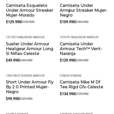
Camiseta Esqueleto
Camiseta Under
-35%
-35%
Under Armour Streaker
Armpur Streaker Mujer-
Mujer-Morado
Negro
$129.990
$199.990
$109.990
$169.990
1317507-448
|
UNDER ARMOUR
1376791-866
|
UNDER ARMOUR
Sueter Under Armour
Camiseta Under
-64%
-35%
Heatgear Armour Long
Armour Tech™ Vent-
Sl Niñas-Celeste
Naranja
$49.990
$139.990
$129.990
$199.990
1350198-017
|
UNDER ARMOUR
FZ8032-474
|
NIKE
Short Under Armour Fly
Camiseta Nike M Df
-23%
-25%
By 2 0 Printed Mujer-
Tee Rlgd Gfx-Celeste
Negro
$134.990
$179.990
$99.990
$129.990