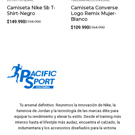
DC7817-010
|
NIKE
10025046-A01
|
CONVERSE
Camiseta Nike Sb T-
Camiseta Converse
-23%
-33%
Shirt-Negro
Logo Remix Mujer-
Blanco
$149.990
$194.990
$109.990
$164.990
Tu arsenal definitivo. Reunimos la innovación de Nike, la
herencia de Jordan y la tecnología de las marcas élite para
equipar tu rendimiento y elevar tu estilo. Desde el training más
intenso hasta el lifestyle más audaz, encuentra el calzado, la
indumentaria y los accesorios diseñados para la victoria.