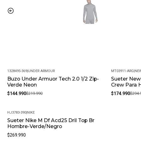
1328495-369
|
UNDER ARMOUR
MT03911-ARG
|
NE
Buzo Under Armuor Tech 2.0 1/2 Zip-
Sueter New 
-34%
-41%
Verde Neon
Crew Para 
$144.990
$219.990
$174.990
$294.
HJ3783-390
|
NIKE
Sueter Nike M Df Acd25 Dril Top Br
Hombre-Verde/Negro
$269.990