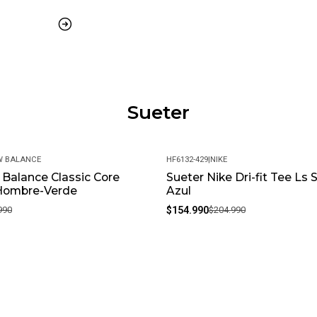
Funcionalidad Y Estilo:
Discretos Orificios Para El Pulg
Manteniendo Las Mangas En Su 
¡Detalles Del Producto:!
Cierre De Cremallera 1/4: Ofrece
Sueter
Necesidades.
Mangas Largas: Proporcionan Co
W BALANCE
HF6132-429
|
NIKE
Tus Entrenamientos.
Balance Classic Core
Sueter Nike Dri-fit Tee Ls
-24%
Hombre-Verde
Azul
Composición: 100% Poliéster.
990
$154.990
$204.990
Instrucciones De Cuidado: Lava
Con La ¡Camiseta Nike Academy!
Sabiendo Que Estarás Fresco, 
O Para Cualquier Actividad Depo
Que Necesitas Para Alcanzar Tu