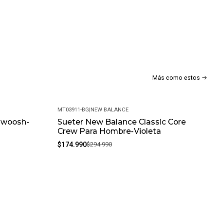
ar: Los Orificios Para El Pulgar Ofrecen Más Cobertura Y Calidez,
Lugar Y Tus Manos Abrigadas Durante Tus Movimientos.
 Versatilidad Y Permite Regular La Ventilación Según Tus
Más como estos
bertura Adicional Para Mantener Tus Brazos Abrigados Durante
MT03911-BG
|
NEW BALANCE
 Swoosh-
Sueter New Balance Classic Core
-41%
Crew Para Hombre-Violeta
$174.990
$294.990
r A Máquina Para Un Mantenimiento Sencillo Y Conveniente.
, Puedes Enfrentar Tus Entrenamientos Con Confianza,
Seco Y Cómodo En Todo Momento. Ya Sea Para El Entrenamiento
rtiva, Esta Camiseta Te Brinda El Rendimiento Y La Comodidad
s Metas.