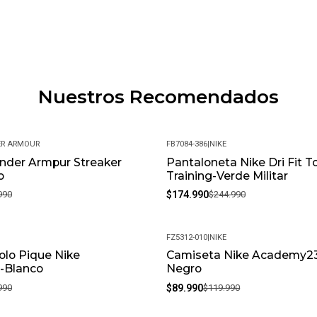
Nuestros Recomendados
R ARMOUR
FB7084-386
|
NIKE
nder Armpur Streaker
Pantaloneta Nike Dri Fit To
-29%
o
Training-Verde Militar
990
$174.990
$244.990
FZ5312-010
|
NIKE
olo Pique Nike
Camiseta Nike Academy23
-25%
e-Blanco
Negro
990
$89.990
$119.990