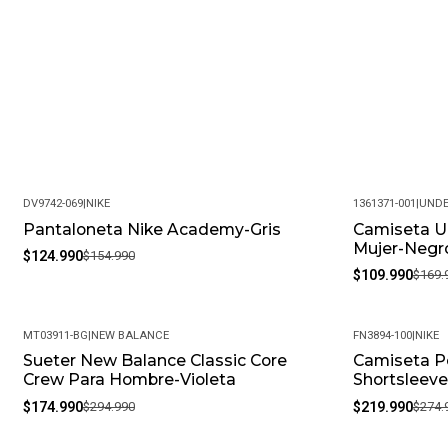
DV9742-069
|
NIKE
1361371-001
|
UNDE
Pantaloneta Nike Academy-Gris
Camiseta U
-19%
-35%
Mujer-Negr
$124.990
$154.990
$109.990
$169.
MT03911-BG
|
NEW BALANCE
FN3894-100
|
NIKE
Sueter New Balance Classic Core
Camiseta P
-41%
-20%
Crew Para Hombre-Violeta
Shortsleev
$174.990
$294.990
$219.990
$274.