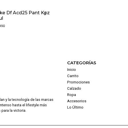
ike Df Acd25 Pant Kpz
ul
990
CATEGORÍAS
Inicio
Carrito
Promociones
Calzado
Ropa
dan y la tecnología de las marcas
Accesorios
intenso hasta el lifestyle más
Lo Último
para la victoria.