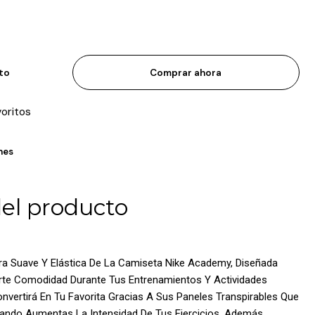
ito
Comprar ahora
voritos
nes
del producto
a Suave Y Elástica De La Camiseta Nike Academy, Diseñada
arte Comodidad Durante Tus Entrenamientos Y Actividades
nvertirá En Tu Favorita Gracias A Sus Paneles Transpirables Que
ando Aumentas La Intensidad De Tus Ejercicios. Además,