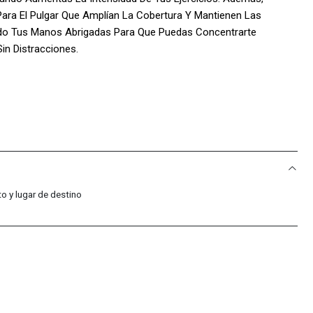
Para El Pulgar Que Amplían La Cobertura Y Mantienen Las
do Tus Manos Abrigadas Para Que Puedas Concentrarte
in Distracciones.
ología Dri-Fit Absorbe El Sudor De La Piel, Acelerando Su
resco Y Seco Durante Todo Tu Entrenamiento.
a Camiseta Se Siente Suave Al Contacto Con La Piel, Ofreciendo
o y lugar de destino
te Todo El Día.
 Paneles Laterales De Malla Proporcionan Una Excelente
esco Y Cómodo Incluso En Los Momentos Más Intensos De Tu