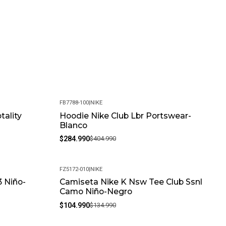
FB7788-100
|
NIKE
tality
Hoodie Nike Club Lbr Portswear-
-30%
Blanco
$284.990
$404.990
FZ5172-010
|
NIKE
 Niño-
Camiseta Nike K Nsw Tee Club Ssnl
-22%
Camo Niño-Negro
$104.990
$134.990