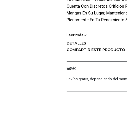
Cuenta Con Discretos Orificios 
Mangas En Su Lugar, Mantenien
Plenamente En Tu Rendimiento S
¡Características Destacadas:!
Leer más
Rendimiento Y Comodidad:
DETALLES
COMPARTIR ESTE PRODUCTO
Tecnología Nike Dri-Fit: La Tecn
Evaporación Y Manteniéndote F
Envio
Tejido Knit: El Tejido Knit De L
Envíos gratis, dependiendo del mont
Una Sensación De Confort Duran
Transpirabilidad Y Frescura:
Paneles Laterales De Malla: Los
Ventilación, Manteniéndote Fr
Actividad Física.