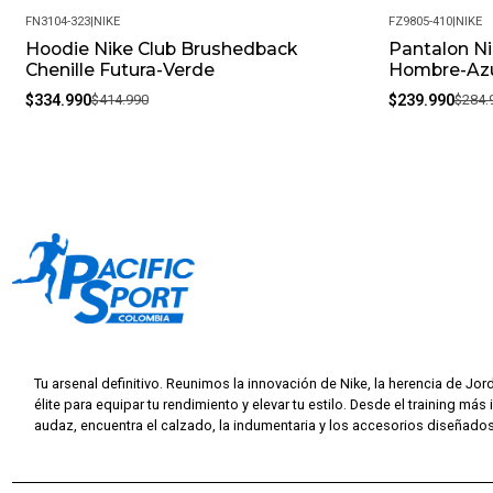
FN3104-323
|
NIKE
FZ9805-410
|
NIKE
Hoodie Nike Club Brushedback
Pantalon N
-19%
-16%
Chenille Futura-Verde
Hombre-Az
$334.990
$414.990
$239.990
$284.
Tu arsenal definitivo. Reunimos la innovación de Nike, la herencia de Jor
élite para equipar tu rendimiento y elevar tu estilo. Desde el training más 
audaz, encuentra el calzado, la indumentaria y los accesorios diseñados 