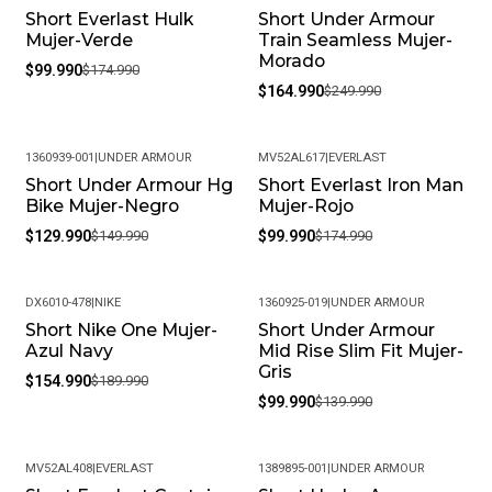
Short Everlast Hulk
Short Under Armour
-43%
-34%
Mujer-Verde
Train Seamless Mujer-
Morado
$99.990
$174.990
$164.990
$249.990
1360939-001
|
UNDER ARMOUR
MV52AL617
|
EVERLAST
Short Under Armour Hg
Short Everlast Iron Man
-13%
-43%
Bike Mujer-Negro
Mujer-Rojo
$129.990
$149.990
$99.990
$174.990
DX6010-478
|
NIKE
1360925-019
|
UNDER ARMOUR
Short Nike One Mujer-
Short Under Armour
-18%
-29%
Azul Navy
Mid Rise Slim Fit Mujer-
Gris
$154.990
$189.990
$99.990
$139.990
MV52AL408
|
EVERLAST
1389895-001
|
UNDER ARMOUR