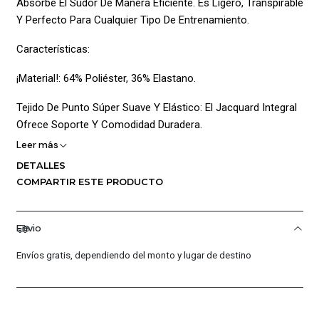
Absorbe El Sudor De Manera Eficiente. Es Ligero, Transpirable
Y Perfecto Para Cualquier Tipo De Entrenamiento.
Características:
¡Material!: 64% Poliéster, 36% Elastano.
Tejido De Punto Súper Suave Y Elástico: El Jacquard Integral
Ofrece Soporte Y Comodidad Duradera.
Leer más
Absorbe El Sudor Y Se Seca Rápidamente: Manteniéndote
DETALLES
Fresca Y Seca Durante Todo Tu Entrenamiento.
COMPARTIR ESTE PRODUCTO
¡Material! Elástico En 4 Direcciones: Se Mueve Mejor En
Todas Las Direcciones, Proporcionando Flexibilidad Y
Envio
Comodidad.
Envíos gratis, dependiendo del monto y lugar de destino
Cintura De Talle Alto: Para Una Sujeción Y Cobertura
Óptimas.
Bolsillos Laterales Incorporados: Para Guardar Tus Objetos