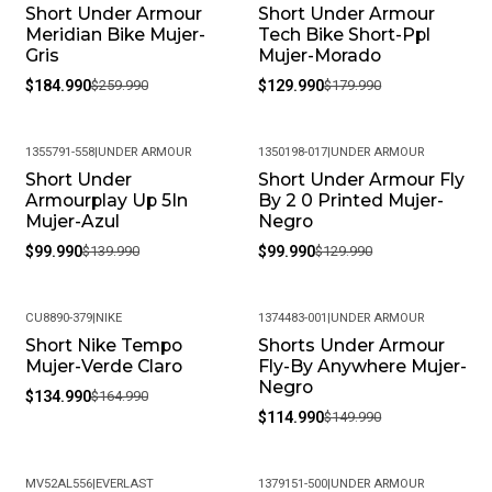
Short Under Armour
Short Under Armour
-29%
-28%
Meridian Bike Mujer-
Tech Bike Short-Ppl
Gris
Mujer-Morado
$184.990
$259.990
$129.990
$179.990
1355791-558
|
UNDER ARMOUR
1350198-017
|
UNDER ARMOUR
Short Under
Short Under Armour Fly
-29%
-23%
Armourplay Up 5In
By 2 0 Printed Mujer-
Mujer-Azul
Negro
$99.990
$139.990
$99.990
$129.990
CU8890-379
|
NIKE
1374483-001
|
UNDER ARMOUR
Short Nike Tempo
Shorts Under Armour
-18%
-23%
Mujer-Verde Claro
Fly-By Anywhere Mujer-
Negro
$134.990
$164.990
$114.990
$149.990
MV52AL556
|
EVERLAST
1379151-500
|
UNDER ARMOUR