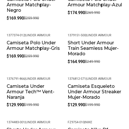
Armour Matchplay-
Armour Matchplay-Azul
Negro
$174.990
$269.990
$169.990
$259.990
1377374-012
|
UNDER ARMOUR
1379151-500
|
UNDER ARMOUR
Camiseta Polo Under
Short Under Armour
-35%
-34%
Armour Matchplay-Gris
Train Seamless Mujer-
Morado
$169.990
$259.990
$164.990
$249.990
1376791-866
|
UNDER ARMOUR
1376812-571
|
UNDER ARMOUR
Camiseta Under
Camiseta Esqueleto
-35%
-35%
Armour Tech™ Vent-
Under Armour Streaker
Naranja
Mujer-Morado
$129.990
$199.990
$129.990
$199.990
1374483-001
|
UNDER ARMOUR
FZ9754-010
|
NIKE