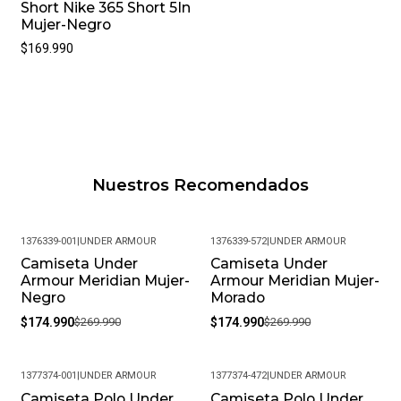
Short Nike 365 Short 5In
Mujer-Negro
$169.990
Nuestros Recomendados
1376339-001
|
UNDER ARMOUR
1376339-572
|
UNDER ARMOUR
Camiseta Under
Camiseta Under
-35%
-35%
Armour Meridian Mujer-
Armour Meridian Mujer-
Negro
Morado
$174.990
$269.990
$174.990
$269.990
1377374-001
|
UNDER ARMOUR
1377374-472
|
UNDER ARMOUR
Camiseta Polo Under
Camiseta Polo Under
-35%
-35%