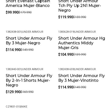
Short Everlast Captain
Short Under Armour
-44%
-25%
America Mujer-Blanco
Tch Ply Up 2N1 Mujer-
Negro
$99.990
$179.990
$119.990
$159.990
1382438-001
|
UNDER ARMOUR
1383628-019
|
UNDER ARMOUR
Short Under Armour Fly
Short Under Armour Hg
-23%
-25%
By 3 Mujer-Negro
Authentics Middy
Mujer-Gris
$114.990
$149.990
$104.990
$139.990
1382440-001
|
UNDER ARMOUR
1382438-659
|
UNDER ARMOUR
Short Under Armour Fly
Short Under Armour Fly
-24%
-23%
By 2-In-1 Shorts Mujer-
By 3 Mujer-Vinotinto
Negro
$114.990
$149.990
$129.990
$169.990
CZ9831-010
|
NIKE