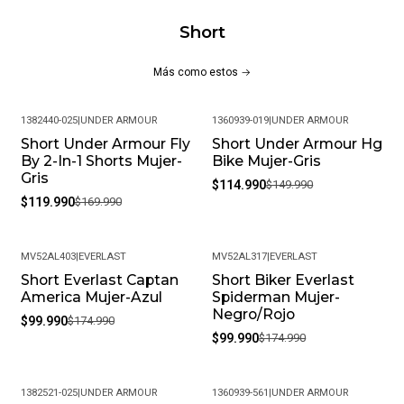
Esenciales.
Short
Entrepierna: 8".
Más como estos
Este Short Es Ideal Para Actividades Físicas Intensas,
Brindando Un Rendimiento Excepcional En Términos De
1382440-025
|
UNDER ARMOUR
1360939-019
|
UNDER ARMOUR
Comodidad, Soporte Y Funcionalidad.
Short Under Armour Fly
Short Under Armour Hg
-29%
-23%
By 2-In-1 Shorts Mujer-
Bike Mujer-Gris
Gris
$114.990
$149.990
$119.990
$169.990
MV52AL403
|
EVERLAST
MV52AL317
|
EVERLAST
Short Everlast Captan
Short Biker Everlast
-43%
-43%
America Mujer-Azul
Spiderman Mujer-
Negro/Rojo
$99.990
$174.990
$99.990
$174.990
1382521-025
|
UNDER ARMOUR
1360939-561
|
UNDER ARMOUR