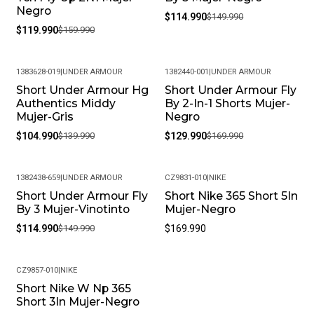
Negro
$114.990
$149.990
$119.990
$159.990
1383628-019
|
UNDER ARMOUR
1382440-001
|
UNDER ARMOUR
Short Under Armour Hg
Short Under Armour Fly
-25%
-24%
Authentics Middy
By 2-In-1 Shorts Mujer-
Mujer-Gris
Negro
$104.990
$139.990
$129.990
$169.990
1382438-659
|
UNDER ARMOUR
CZ9831-010
|
NIKE
Short Under Armour Fly
Short Nike 365 Short 5In
-23%
By 3 Mujer-Vinotinto
Mujer-Negro
$114.990
$149.990
$169.990
CZ9857-010
|
NIKE
Short Nike W Np 365
Short 3In Mujer-Negro