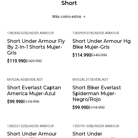
Short
Más como estos
1382440-025
|
UNDER ARMOUR
1360939-019
|
UNDER ARMOUR
Short Under Armour Fly
Short Under Armour Hg
-29%
-23%
By 2-In-1 Shorts Mujer-
Bike Mujer-Gris
Gris
$114.990
$149.990
$119.990
$169.990
MV52AL403
|
EVERLAST
MV52AL317
|
EVERLAST
Short Everlast Captan
Short Biker Everlast
-43%
-43%
America Mujer-Azul
Spiderman Mujer-
Negro/Rojo
$99.990
$174.990
$99.990
$174.990
1382521-025
|
UNDER ARMOUR
1355791-558
|
UNDER ARMOUR
Short Under Armour
Short Under
-29%
-29%