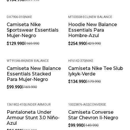
DX7906-010
|
NIKE
MT03558-ECL
|
NEW BALANCE
Camiseta Nike
Hoodie New Balance
-24%
-41%
Sportswear Essentials
Essentials Para
Mujer-Negro
Hombre-Azul
$129.990
$169.990
$254.990
$429.990
WT91546-BK
|
NEW BALANCE
HF6142-370
|
NIKE
Camiseta New Balance
Camiseta Nike Tee Slub
-41%
-25%
Essentials Stacked
Iykyk-Verde
Para Mujer-Negro
$134.990
$179.990
$99.990
$169.990
1361802-410
|
UNDER ARMOUR
10023876-A02
|
CONVERSE
Pantaloneta Under
Camiseta Converse
-39%
-33%
Armour Stunt 3.0 Niño-
Star Chevron Ii-Negro
Azul
$99.990
$149.990