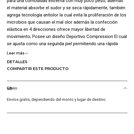
para una comodidad extrema con muy poco peso, además
el material absorbe el sudor y se seca rápidamente, también
agrega tecnología antiolor la cual evita la proliferación de los
microbios que causan el mal olor además la confección
elástica en 4 direcciones ofrece mayor libertad de
movimiento; Posee un diseño Deportivo Compression El cual
se ajusta como una segunda piel permitiendo una rápida
recuperación muscular así mismo posee pretina alta
Leer más
proporciona cobertura y soporte con un bolsillo frontal
DETALLES
incorporado además Las costuras planas y ergonómicas
COMPARTIR ESTE PRODUCTO
suministran un ajuste cómodo y evitan el roce; Tiro: 20 cm;
Material: 87 % Poliéster/13 % Elastano
Envio
Envíos gratis, dependiendo del monto y lugar de destino