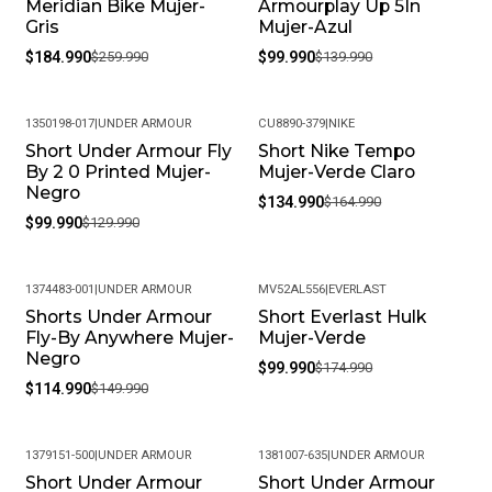
Meridian Bike Mujer-
Armourplay Up 5In
Gris
Mujer-Azul
$184.990
$259.990
$99.990
$139.990
1350198-017
|
UNDER ARMOUR
CU8890-379
|
NIKE
Short Under Armour Fly
Short Nike Tempo
-23%
-18%
By 2 0 Printed Mujer-
Mujer-Verde Claro
Negro
$134.990
$164.990
$99.990
$129.990
1374483-001
|
UNDER ARMOUR
MV52AL556
|
EVERLAST
Shorts Under Armour
Short Everlast Hulk
-23%
-43%
Fly-By Anywhere Mujer-
Mujer-Verde
Negro
$99.990
$174.990
$114.990
$149.990
1379151-500
|
UNDER ARMOUR
1381007-635
|
UNDER ARMOUR
Short Under Armour
Short Under Armour
-34%
-35%