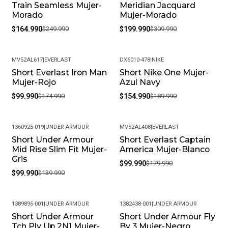
Train Seamless Mujer-
Meridian Jacquard
Morado
Mujer-Morado
$164.990
$249.990
$199.990
$309.990
MV52AL617
|
EVERLAST
DX6010-478
|
NIKE
Short Everlast Iron Man
Short Nike One Mujer-
-43%
-18%
Mujer-Rojo
Azul Navy
$99.990
$174.990
$154.990
$189.990
1360925-019
|
UNDER ARMOUR
MV52AL408
|
EVERLAST
Short Under Armour
Short Everlast Captain
-29%
-44%
Mid Rise Slim Fit Mujer-
America Mujer-Blanco
Gris
$99.990
$179.990
$99.990
$139.990
1389895-001
|
UNDER ARMOUR
1382438-001
|
UNDER ARMOUR
Short Under Armour
Short Under Armour Fly
-25%
-23%
Tch Ply Up 2N1 Mujer-
By 3 Mujer-Negro