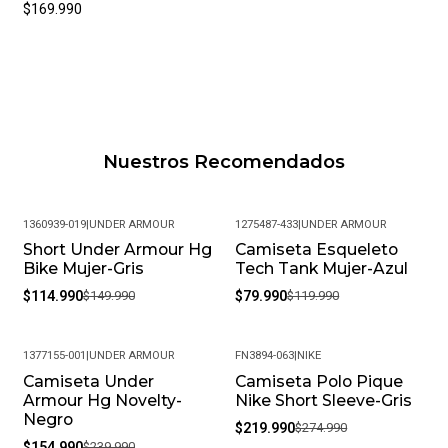
$169.990
Nuestros Recomendados
1360939-019
|
UNDER ARMOUR
1275487-433
|
UNDER ARMOUR
Short Under Armour Hg
Camiseta Esqueleto
-23%
-33%
Bike Mujer-Gris
Tech Tank Mujer-Azul
$114.990
$149.990
$79.990
$119.990
1377155-001
|
UNDER ARMOUR
FN3894-063
|
NIKE
Camiseta Under
Camiseta Polo Pique
-35%
-20%
Armour Hg Novelty-
Nike Short Sleeve-Gris
Negro
$219.990
$274.990
$154.990
$239.990