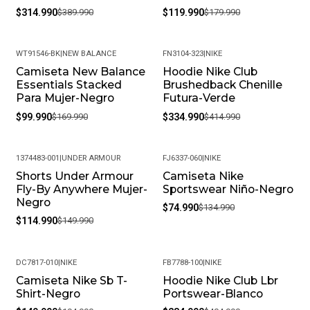
$314.990
$389.990
$119.990
$179.990
WT91546-BK
|
NEW BALANCE
FN3104-323
|
NIKE
Camiseta New Balance
Hoodie Nike Club
-41%
-19%
Essentials Stacked
Brushedback Chenille
Para Mujer-Negro
Futura-Verde
$99.990
$169.990
$334.990
$414.990
1374483-001
|
UNDER ARMOUR
FJ6337-060
|
NIKE
Shorts Under Armour
Camiseta Nike
-23%
-44%
Fly-By Anywhere Mujer-
Sportswear Niño-Negro
Negro
$74.990
$134.990
$114.990
$149.990
DC7817-010
|
NIKE
FB7788-100
|
NIKE
Camiseta Nike Sb T-
Hoodie Nike Club Lbr
-23%
-30%
Shirt-Negro
Portswear-Blanco