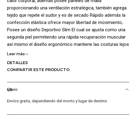
calor corporal, además posee paneles de malla
proporcionando una ventilación estratégica, también agrega
tejido que repele el sudor y es de secado Rápido además la
confección elástica ofrece mayor libertad de movimiento;
Posee un diseño Deportivo Slim El cual se ajusta como una
segunda piel permitiendo una rápida recuperación muscular
así mismo el diseño ergonómico mantiene las costuras lejos
de las áreas de abrasión y e incrementa la durabilidad
Leer más
además cuenta con cuello redondo, mangas raglán para
DETALLES
ofrecer mayor libertad de movimiento y comodidad así
COMPARTIR ESTE PRODUCTO
mismo agrega Etiqueta de identificación en la parte posterior
del cuello para escribir Nombre además el logo Under
Armour es iridiscente dando mayor estilo; Material: 77%
Envio
Nailon,23% Elastano
Envíos gratis, dependiendo del monto y lugar de destino