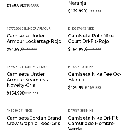
Naranja
$159.990
$194.990
$129.990
$199.990
1377280-638
|
UNDER ARMOUR
DH0857-643
|
NIKE
Camiseta Under
Camiseta Polo Nike
-37%
-19%
Armour Lockertag-Rojo
Court Dri-Fit-Rojo
$94.990
$149.990
$194.990
$239.990
1379281-011
|
UNDER ARMOUR
HF6205-100
|
NIKE
Camiseta Under
Camiseta Nike Tee Oc-
-35%
-24%
Armour Seamless
Blanco
Novelty-Gris
$129.990
$169.990
$154.990
$239.990
FN5980-091
|
NIKE
DR7567-386
|
NIKE
Camiseta Jordan Brand
Camiseta Nike Dri-Fit
-19%
-33%
Crew Graphic Tees-Gris
Camuflado Hombre-
Verde