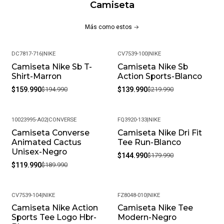
Camiseta
Más como estos
DC7817-716
|
NIKE
CV7539-100
|
NIKE
Camiseta Nike Sb T-
Camiseta Nike Sb
-18%
-36%
Shirt-Marron
Action Sports-Blanco
$159.990
$194.990
$139.990
$219.990
10023995-A02
|
CONVERSE
FQ3920-133
|
NIKE
Camiseta Converse
Camiseta Nike Dri Fit
-37%
-19%
Animated Cactus
Tee Run-Blanco
Unisex-Negro
$144.990
$179.990
$119.990
$189.990
CV7539-104
|
NIKE
FZ8048-010
|
NIKE
Camiseta Nike Action
Camiseta Nike Tee
-18%
-20%
Sports Tee Logo Hbr-
Modern-Negro