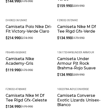
$144.990
$179.990
$159.990
$239.990
DH0822-361
|
NIKE
FZ8032-357
|
NIKE
Camiseta Polo Nike Dri-
Camiseta Nike M Df
-22%
-25%
Fit Victory-Verde Claro
Tee Rlgd Gfx-Verde
$214.990
$274.990
$134.990
$179.990
FB6485-065
|
NIKE
1361733-849
|
UNDER ARMOUR
Camiseta Nike
Camiseta Under
-33%
-36%
Academy-Gris
Armour Pjt Rock
Brahma-Rojo Suave
$119.990
$179.990
$134.990
$209.990
FZ8032-474
|
NIKE
10023784-A01
|
CONVERSE
Camiseta Nike M Df
Camiseta Converse
-25%
-34%
Tee Rlgd Gfx-Celeste
Exotic Lizards Unisex-
Blanco
$134.990
$179.990