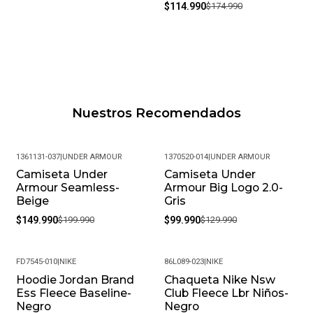
$114.990
$174.990
Nuestros Recomendados
1361131-037
|
UNDER ARMOUR
1370520-014
|
UNDER ARMOUR
Camiseta Under
Camiseta Under
-25%
-23%
Armour Seamless-
Armour Big Logo 2.0-
Beige
Gris
$149.990
$199.990
$99.990
$129.990
FD7545-010
|
NIKE
86L089-023
|
NIKE
Hoodie Jordan Brand
Chaqueta Nike Nsw
-19%
-33%
Ess Fleece Baseline-
Club Fleece Lbr Niños-
Negro
Negro