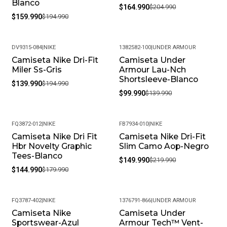
Blanco
$164.990
$204.990
$159.990
$194.990
DV9315-084
|
NIKE
1382582-100
|
UNDER ARMOUR
Camiseta Nike Dri-Fit
Camiseta Under
-28%
-29%
Miler Ss-Gris
Armour Lau-Nch
Shortsleeve-Blanco
$139.990
$194.990
$99.990
$139.990
FQ3872-012
|
NIKE
FB7934-010
|
NIKE
Camiseta Nike Dri Fit
Camiseta Nike Dri-Fit
-19%
-32%
Hbr Novelty Graphic
Slim Camo Aop-Negro
Tees-Blanco
$149.990
$219.990
$144.990
$179.990
FQ3787-402
|
NIKE
1376791-866
|
UNDER ARMOUR
Camiseta Nike
Camiseta Under
-18%
-35%
Sportswear-Azul
Armour Tech™ Vent-