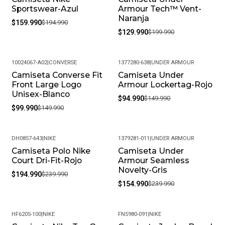
producto en las mejores condiciones, recomendamos
Sportswear-Azul
Armour Tech™ Vent-
limpiarlos con un paño húmedo y evitar el uso de
Naranja
$159.990
$194.990
productos químicos fuertes. Almacénalos en un lugar
$129.990
$199.990
fresco y seco cuando no los estés usando.
• Peso del Producto: Ligero, ideal para uso diario.
10024067-A02
|
CONVERSE
1377280-638
|
UNDER ARMOUR
Camiseta Converse Fit
Camiseta Under
-33%
-37%
Front Large Logo
Armour Lockertag-Rojo
Unisex-Blanco
$94.990
$149.990
$99.990
$149.990
DH0857-643
|
NIKE
1379281-011
|
UNDER ARMOUR
Camiseta Polo Nike
Camiseta Under
-19%
-35%
Court Dri-Fit-Rojo
Armour Seamless
Novelty-Gris
$194.990
$239.990
$154.990
$239.990
HF6205-100
|
NIKE
FN5980-091
|
NIKE