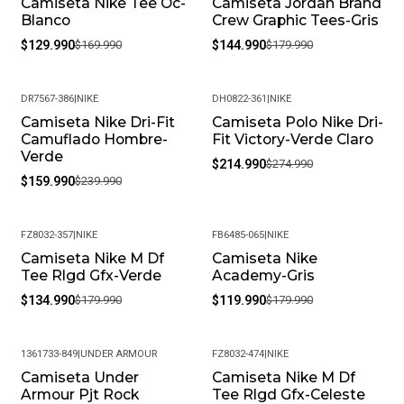
Camiseta Nike Tee Oc-
Camiseta Jordan Brand
-24%
-19%
Blanco
Crew Graphic Tees-Gris
$129.990
$169.990
$144.990
$179.990
DR7567-386
|
NIKE
DH0822-361
|
NIKE
Camiseta Nike Dri-Fit
Camiseta Polo Nike Dri-
-33%
-22%
Camuflado Hombre-
Fit Victory-Verde Claro
Verde
$214.990
$274.990
$159.990
$239.990
FZ8032-357
|
NIKE
FB6485-065
|
NIKE
Camiseta Nike M Df
Camiseta Nike
-25%
-33%
Tee Rlgd Gfx-Verde
Academy-Gris
$134.990
$179.990
$119.990
$179.990
1361733-849
|
UNDER ARMOUR
FZ8032-474
|
NIKE
Camiseta Under
Camiseta Nike M Df
-36%
-25%
Armour Pjt Rock
Tee Rlgd Gfx-Celeste