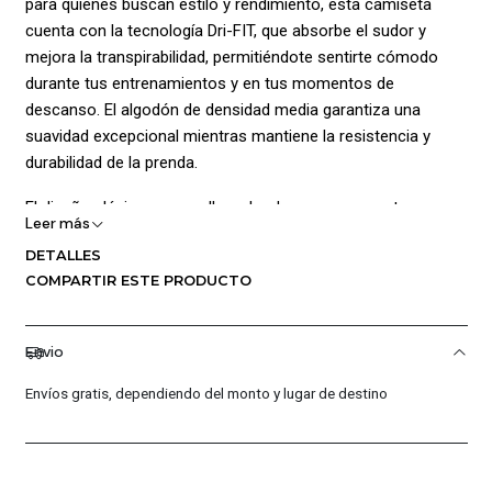
para quienes buscan estilo y rendimiento, esta camiseta
cuenta con la tecnología Dri-FIT, que absorbe el sudor y
mejora la transpirabilidad, permitiéndote sentirte cómodo
durante tus entrenamientos y en tus momentos de
descanso. El algodón de densidad media garantiza una
suavidad excepcional mientras mantiene la resistencia y
durabilidad de la prenda.
El diseño clásico con cuello redondo y mangas cortas se
Leer más
adapta perfectamente a tu estilo de vida activo y casual.
DETALLES
Ideal para llevarla tanto en el gimnasio como en el día a día.
COMPARTIR ESTE PRODUCTO
Composición:
Cuerpo: 100% algodón
Envio
Envíos gratis, dependiendo del monto y lugar de destino
Sin forro / Tejido punto.
Una prenda versátil y funcional que combina rendimiento y
confort con el icónico estilo Jordan.