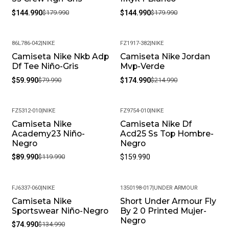
$144.990
$179.990
$144.990
$179.990
86L786-042
|
NIKE
FZ1917-382
|
NIKE
Camiseta Nike Nkb Adp
Camiseta Nike Jordan
-25%
-19%
Df Tee Niño-Gris
Mvp-Verde
$59.990
$79.990
$174.990
$214.990
FZ5312-010
|
NIKE
FZ9754-010
|
NIKE
Camiseta Nike
Camiseta Nike Df
-25%
Academy23 Niño-
Acd25 Ss Top Hombre-
Negro
Negro
$89.990
$119.990
$159.990
FJ6337-060
|
NIKE
1350198-017
|
UNDER ARMOUR
Camiseta Nike
Short Under Armour Fly
-44%
-23%
Sportswear Niño-Negro
By 2 0 Printed Mujer-
Negro
$74.990
$134.990