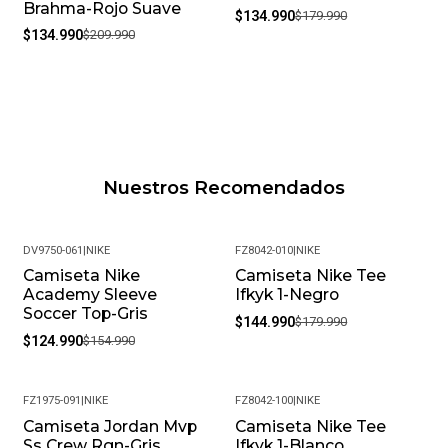
Brahma-Rojo Suave
$134.990
$179.990
$134.990
$209.990
Nuestros Recomendados
DV9750-061
|
NIKE
FZ8042-010
|
NIKE
Camiseta Nike
Camiseta Nike Tee
-19%
-19%
Academy Sleeve
Ifkyk 1-Negro
Soccer Top-Gris
$144.990
$179.990
$124.990
$154.990
FZ1975-091
|
NIKE
FZ8042-100
|
NIKE
Camiseta Jordan Mvp
Camiseta Nike Tee
-19%
-19%
Ss Crew Rgn-Gris
Ifkyk 1-Blanco