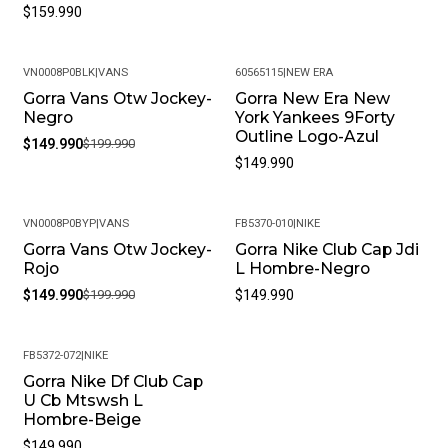
$159.990
VN0008P0BLK
|
VANS
60565115
|
NEW ERA
Gorra Vans Otw Jockey-
Gorra New Era New
-25%
Negro
York Yankees 9Forty
Outline Logo-Azul
$149.990
$199.990
$149.990
VN0008P0BYP
|
VANS
FB5370-010
|
NIKE
Gorra Vans Otw Jockey-
Gorra Nike Club Cap Jdi
-25%
Rojo
L Hombre-Negro
$149.990
$199.990
$149.990
FB5372-072
|
NIKE
Gorra Nike Df Club Cap
U Cb Mtswsh L
Hombre-Beige
$149.990