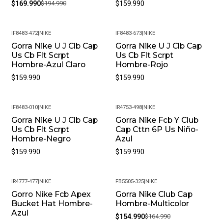
$169.990
$194.990
$159.990
IF8483-472
|
NIKE
IF8483-673
|
NIKE
Gorra Nike U J Clb Cap
Gorra Nike U J Clb Cap
Us Cb Flt Scrpt
Us Cb Flt Scrpt
Hombre-Azul Claro
Hombre-Rojo
$159.990
$159.990
IF8483-010
|
NIKE
IR4753-498
|
NIKE
Gorra Nike U J Clb Cap
Gorra Nike Fcb Y Club
Us Cb Flt Scrpt
Cap Cttn 6P Us Niño-
Hombre-Negro
Azul
$159.990
$159.990
IR4777-477
|
NIKE
FB5505-325
|
NIKE
Gorro Nike Fcb Apex
Gorra Nike Club Cap
-6%
Bucket Hat Hombre-
Hombre-Multicolor
Azul
$154.990
$164.990