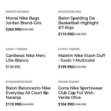
MA0879-GEH
|
NIKE
84353Z
|
SPALDING
Morral Nike Bags
Balon Spalding De
-25%
-17%
Jordan Brand-Gris
Basketball Highlight
#7-Rojo
$269.990
$359.990
$119.990
$144.990
DN3611-100
|
NIKE
DV9251-100
|
NIKE
Canilleras Nike Merc
Maletin Nike Stash Duff
-38%
Lite-Blanco
- Swdc 1-Multicolor
$134.990
$199.990
$319.990
N100436985507
|
NIKE
FB5368-325
|
NIKE
Balon Baloncesto Nike
Gorra Nike Sportswear
-47%
-22%
Everyday All Court 8p-
Club Cap Fut Wsh-
Naranja
Verde Oliva
$119.990
$224.990
$104.990
$134.990