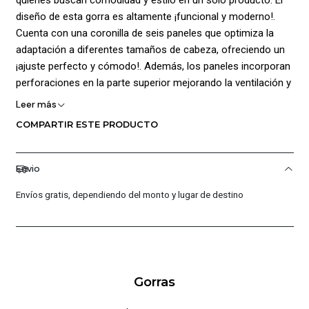
diseño de esta gorra es altamente ¡funcional y moderno!.
Cuenta con una coronilla de seis paneles que optimiza la
adaptación a diferentes tamaños de cabeza, ofreciendo un
¡ajuste perfecto y cómodo!. Además, los paneles incorporan
perforaciones en la parte superior mejorando la ventilación y
el flujo de aire interno, lo que mantiene la cabeza fresca y
Leer más
seca en los días más calurosos. En la parte posterior, cuenta
COMPARTIR ESTE PRODUCTO
con un ¡cierre ajustable!, que permite un ajuste personalizado
y preciso, garantizando que la gorra se mantenga en su lugar
durante toda la jornada. Para agregar un toque de distinción,
Envio
incluye el ¡logo de la marca! estampado en un lugar
Envíos gratis, dependiendo del monto y lugar de destino
destacado, lo que realza su estilo y autenticidad.
¡Composición 100% poliéster!.
Gorras