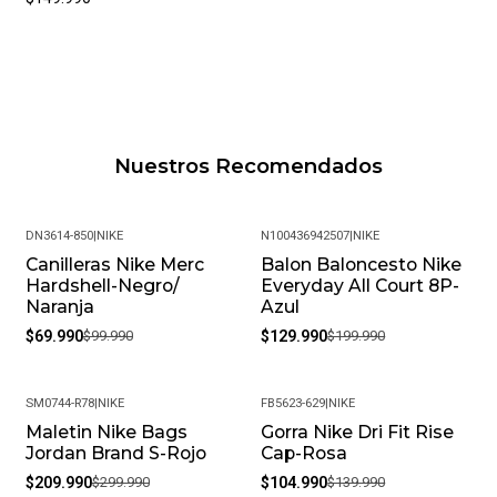
Nuestros Recomendados
DN3614-850
|
NIKE
N100436942507
|
NIKE
Canilleras Nike Merc
Balon Baloncesto Nike
-30%
-35%
Hardshell-Negro/
Everyday All Court 8P-
Naranja
Azul
$69.990
$99.990
$129.990
$199.990
SM0744-R78
|
NIKE
FB5623-629
|
NIKE
Maletin Nike Bags
Gorra Nike Dri Fit Rise
-30%
-25%
Jordan Brand S-Rojo
Cap-Rosa
$209.990
$299.990
$104.990
$139.990