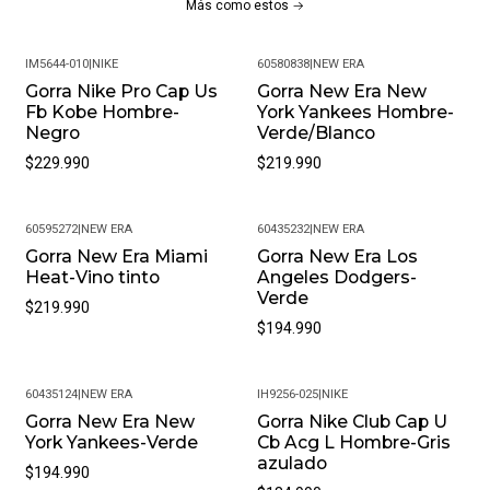
Más como estos
IM5644-010
|
NIKE
60580838
|
NEW ERA
Gorra Nike Pro Cap Us
Gorra New Era New
Fb Kobe Hombre-
York Yankees Hombre-
Negro
Verde/Blanco
$229.990
$219.990
60595272
|
NEW ERA
60435232
|
NEW ERA
Gorra New Era Miami
Gorra New Era Los
Heat-Vino tinto
Angeles Dodgers-
Verde
$219.990
$194.990
60435124
|
NEW ERA
IH9256-025
|
NIKE
Gorra New Era New
Gorra Nike Club Cap U
York Yankees-Verde
Cb Acg L Hombre-Gris
azulado
$194.990