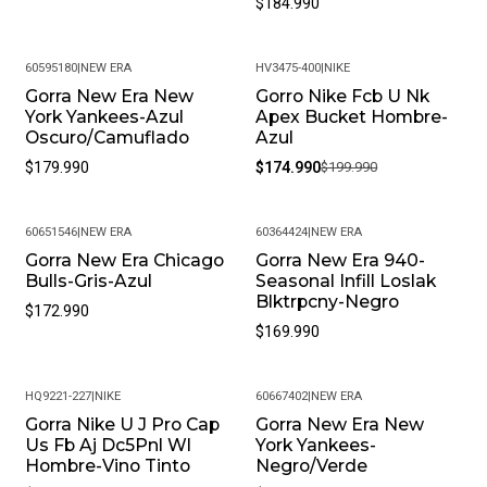
$184.990
60595180
|
NEW ERA
HV3475-400
|
NIKE
Gorra New Era New
Gorro Nike Fcb U Nk
-13%
York Yankees-Azul
Apex Bucket Hombre-
Oscuro/Camuflado
Azul
$179.990
$174.990
$199.990
60651546
|
NEW ERA
60364424
|
NEW ERA
Gorra New Era Chicago
Gorra New Era 940-
Bulls-Gris-Azul
Seasonal Infill Loslak
Blktrpcny-Negro
$172.990
$169.990
HQ9221-227
|
NIKE
60667402
|
NEW ERA
Gorra Nike U J Pro Cap
Gorra New Era New
-13%
Us Fb Aj Dc5Pnl Wl
York Yankees-
Hombre-Vino Tinto
Negro/Verde