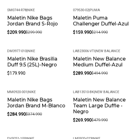
SM0744-R78
|
NIKE
079530-02
|
PUMA
Maletin Nike Bags
Maletin Puma
-30%
-26%
Jordan Brand S-Rojo
Challenger Duffel-Azul
$209.990
$299.990
$159.990
$214.990
DM3977-010
|
NIKE
LAB23006-VTI
|
NEW BALANCE
Maletin Nike Brasilia
Maletin New Balance
-41%
Duff 9.5 (25L)-Negro
Medium Duffel-Azul
$179.990
$289.990
$494.990
MM0920-001
|
NIKE
LAB13510-BK
|
NEW BALANCE
Maletin Nike Bags
Maletin New Balance
-24%
-44%
Jordan Brand M-Blanco
Team Large Duffle -
Negro
$284.990
$374.990
$269.990
$479.990
DV9251-100
|
NIKE
LM0920-023
|
NIKE