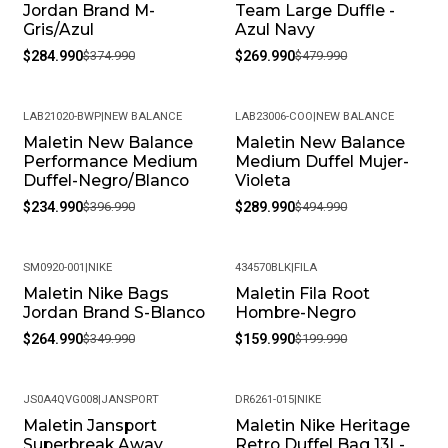
Jordan Brand M-
Team Large Duffle -
Gris/Azul
Azul Navy
$284.990
$374.990
$269.990
$479.990
LAB21020-BWP
|
NEW BALANCE
LAB23006-COO
|
NEW BALANCE
Maletin New Balance
Maletin New Balance
-41%
-41%
Performance Medium
Medium Duffel Mujer-
Duffel-Negro/Blanco
Violeta
$234.990
$396.990
$289.990
$494.990
SM0920-001
|
NIKE
434570BLK
|
FILA
Maletin Nike Bags
Maletin Fila Root
-24%
-20%
Jordan Brand S-Blanco
Hombre-Negro
$264.990
$349.990
$159.990
$199.990
JS0A4QVG008
|
JANSPORT
DR6261-015
|
NIKE
Maletin Jansport
Maletin Nike Heritage
-57%
Superbreak Away
Retro Duffel Bag 13L-