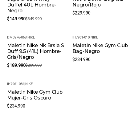
Duffel 40L Hombre-
Negro/Rojo
Negro
$229.990
$149.990
$349.990
DM3976-068
|
NIKE
IH7961-010
|
NIKE
Maletin Nike Nk Brsla S
Maletin Nike Gym Club
-10%
Duff 9.5 (41L) Hombre-
Bag-Negro
Gris/Negro
$234.990
$189.990
$209.990
IH7961-084
|
NIKE
Maletin Nike Gym Club
Mujer-Gris Oscuro
$234.990