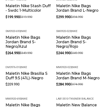
Maletin Nike Stash Duff
Maletin Nike Bags
-38%
-24%
- Swdc 1-Multicolor
Jordan Brand L-Negro
$199.990
$319.990
$299.990
$394.990
SM0920-693
|
NIKE
SM0920-023
|
NIKE
Maletin Nike Bags
Maletin Nike Bags
-24%
-30%
Jordan Brand S-
Jordan Brand S-
Negro/Azul
Negro/Rojo
$264.990
$349.990
$244.990
$349.990
DM3976-010
|
NIKE
MM0920-023
|
NIKE
Maletin Nike Brasilia S
Maletin Nike Bags
-24%
Duff 9.5 (41L)-Negro
Jordan Brand M-Negro
$209.990
$284.990
$374.990
MM0920-693
|
NIKE
LAB13510-TNV
|
NEW BALANCE
Maletin Nike Bags
Maletin New Balance
-24%
-44%