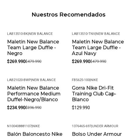
Nuestros Recomendados
LAB13510-BK
|
NEW BALANCE
LAB13510-TNV
|
NEW BALANCE
Maletin New Balance
Maletin New Balance
-44%
-44%
Team Large Duffle -
Team Large Duffle -
Negro
Azul Navy
$269.990
$479.990
$269.990
$479.990
LAB21020-BWP
|
NEW BALANCE
FB5625-100
|
NIKE
Maletin New Balance
Gorra Nike Dri-Fit
-41%
Performance Medium
Training Club Cap-
Duffel-Negro/Blanco
Blanco
$234.990
$396.990
$129.990
N100408881107
|
NIKE
1376465-697
|
UNDER ARMOUR
Balón Baloncesto Nike
Bolso Under Armour
-38%
-35%