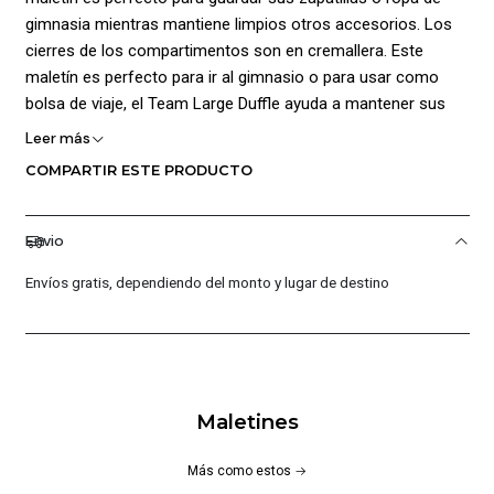
gimnasia mientras mantiene limpios otros accesorios. Los
cierres de los compartimentos son en cremallera. Este
maletín es perfecto para ir al gimnasio o para usar como
bolsa de viaje, el Team Large Duffle ayuda a mantener sus
pertenencias seguras y accesibles. Cuenta con un
Leer más
compartimento principal amplio sin forro, ofreciendo un
COMPARTIR ESTE PRODUCTO
montón de almacenamiento de fácil acceso. Por último,
agrega logo de la marca en la parte frontal dando mayor
estilo al producto. Medidas: Alto: 24 cm, Ancho: 48 cm,
Envio
Profundidad: 27 cm. Capacidad: 31 L. Composición: 100%
Envíos gratis, dependiendo del monto y lugar de destino
Poliéster.
Maletines
Más como estos