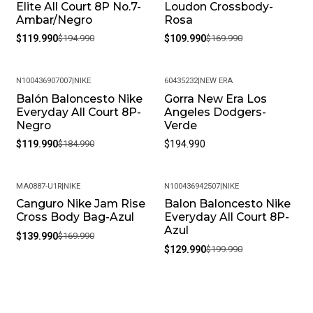
Elite All Court 8P No.7-
Loudon Crossbody-
Ambar/Negro
Rosa
$119.990
$194.990
$109.990
$169.990
N100436907007
|
NIKE
60435232
|
NEW ERA
Balón Baloncesto Nike
Gorra New Era Los
-35%
Everyday All Court 8P-
Angeles Dodgers-
Negro
Verde
$119.990
$184.990
$194.990
MA0887-U1R
|
NIKE
N100436942507
|
NIKE
Canguro Nike Jam Rise
Balon Baloncesto Nike
-18%
-35%
Cross Body Bag-Azul
Everyday All Court 8P-
Azul
$139.990
$169.990
$129.990
$199.990