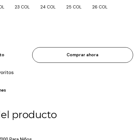
OL
23 COL
24 COL
25 COL
26 COL
ito
Comprar ahora
voritos
nes
del producto
7000 Para Niños