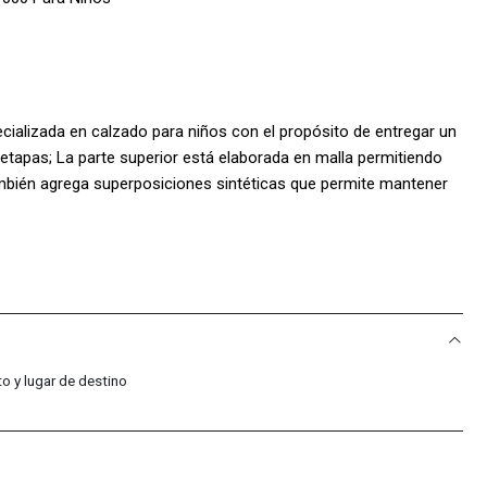
ecializada en calzado para niños con el propósito de entregar un
etapas; La parte superior está elaborada en malla permitiendo
ambién agrega superposiciones sintéticas que permite mantener
ente posee cierre velcro y cordón elástico haciendo que el
emás añade bucle en la parte posterior facilitando la
l manera posee Logo Klin en relieve dando mayor estilo, por
ntideslizante que proporciona ligereza y flexibilidad, además
 niños durante las actividades y juegos del día
S:
o y lugar de destino
tico