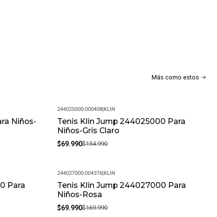
e
Más como estos
244025000-000408
|
KLIN
a
ara Niños-
Tenis Klin Jump 244025000 Para
-55%
Niños-Gris Claro
$69.990
$154.990
244027000-004376
|
KLIN
0 Para
Tenis Klin Jump 244027000 Para
-59%
Niños-Rosa
$69.990
$169.990