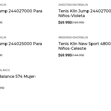
|
KLIN
244027000-006785
|
KLIN
 Jump 244027000 Para
Tenis Klin Jump 2440270
-59%
Niños-Violeta
90
$69.990
$169.990
|
KLIN
480009000-004299
|
KLIN
 Jump 244025000 Para
Tenis Klin New Sport 480
-52%
Niños-Celeste
90
$69.990
$144.990
ALANCE
alance 574 Mujer-
990