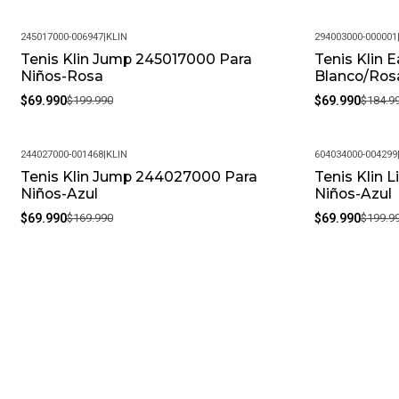
245017000-006947
|
KLIN
294003000-000001
Tenis Klin Jump 245017000 Para
Tenis Klin 
-65%
-62%
Niños-Rosa
Blanco/Ros
$69.990
$199.990
$69.990
$184.9
244027000-001468
|
KLIN
604034000-004299
Tenis Klin Jump 244027000 Para
Tenis Klin 
-59%
-65%
Niños-Azul
Niños-Azul
$69.990
$169.990
$69.990
$199.9