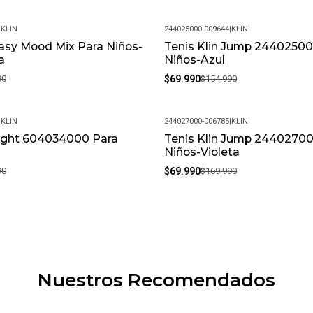
|
KLIN
244025000-009644
|
KLIN
Easy Mood Mix Para Niños-
Tenis Klin Jump 24402500
-55%
a
Niños-Azul
90
$69.990
$154.990
|
KLIN
244027000-006785
|
KLIN
Light 604034000 Para
Tenis Klin Jump 2440270
-59%
Niños-Violeta
90
$69.990
$169.990
Nuestros Recomendados