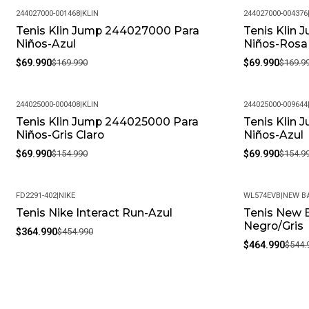
244027000-001468
|
KLIN
244027000-004376
Tenis Klin Jump 244027000 Para
Tenis Klin
-59%
-59%
Niños-Azul
Niños-Rosa
$69.990
$169.990
$69.990
$169.9
244025000-000408
|
KLIN
244025000-009644
Tenis Klin Jump 244025000 Para
Tenis Klin
-55%
-55%
Niños-Gris Claro
Niños-Azul
$69.990
$154.990
$69.990
$154.9
FD2291-402
|
NIKE
WL574EVB
|
NEW B
Tenis Nike Interact Run-Azul
Tenis New B
-20%
-15%
Negro/Gris
$364.990
$454.990
$464.990
$544.