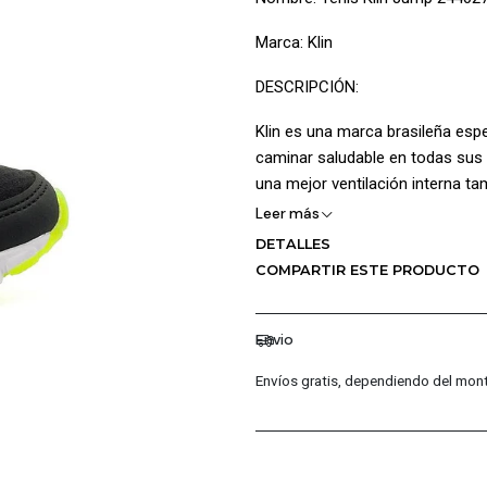
Marca: Klin
DESCRIPCIÓN:
Klin es una marca brasileña esp
caminar saludable en todas sus 
una mejor ventilación interna t
la forma del calzado adicionalm
Leer más
zapato sea simple de colocar ad
DETALLES
acomodación del calzado de igua
COMPARTIR ESTE PRODUCTO
ultimo cuenta con suela de EVA a
garantiza más seguridad para los
Envio
CARACTERÍSTICAS PRINCIPALE
Envíos gratis, dependiendo del mont
Capellada en malla
Superposiciones Sintéticas
Cierre velcro y cordón elás
Bucle posterior