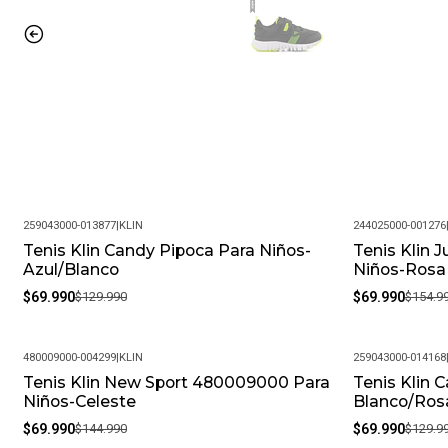
259043000-013877
|
KLIN
244025000-001276
Tenis Klin Candy Pipoca Para Niños-
Tenis Klin
-46%
-55%
Azul/Blanco
Niños-Rosa
$69.990
$129.990
$69.990
$154.9
480009000-004299
|
KLIN
259043000-014168
Tenis Klin New Sport 480009000 Para
Tenis Klin 
-52%
-46%
Niños-Celeste
Blanco/Ros
$69.990
$144.990
$69.990
$129.9