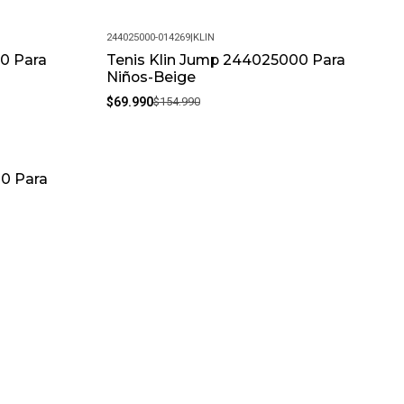
244025000-014269
|
KLIN
0 Para
Tenis Klin Jump 244025000 Para
-55%
Niños-Beige
$69.990
$154.990
00 Para