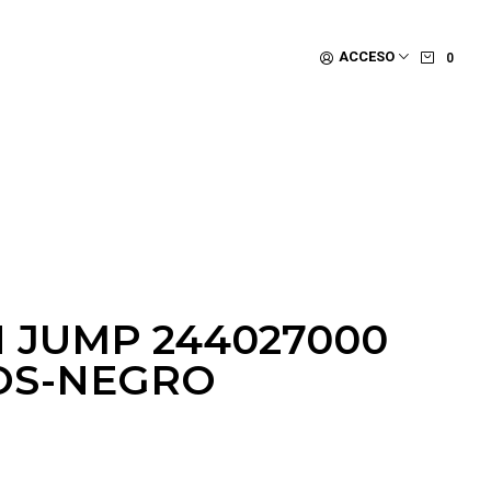
ACCESO
0
N JUMP 244027000
OS-NEGRO