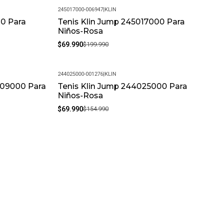
245017000-006947
|
KLIN
00 Para
Tenis Klin Jump 245017000 Para
-65%
Niños-Rosa
$69.990
$199.990
244025000-001276
|
KLIN
009000 Para
Tenis Klin Jump 244025000 Para
-55%
Niños-Rosa
$69.990
$154.990