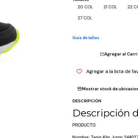
20 COL
21 COL
22 C
27 COL
Guía de tallas
Agregar al Carr
Agregar a la lista de fa
Mostrar stock de ubicacio
DESCRIPCIÓN
Descripción 
PRODUCTO:
Nombre: Tenis Klin Jump 24402