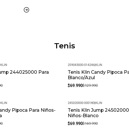
Logo Klin en relieve
Suela de EVA antideslizant
MÁS DETALLES:
Peso del paquete: 1 kg
Tenis
Modelo: 244027000-001468
Meses de garantía: 1
|
KLIN
259043000-014246
|
KLIN
Garantía: Por defectos de fábric
 Jump 244025000 Para
Tenis Klin Candy Pipoca P
-46%
Blanco/Azul
Condición: Nuevo
90
$69.990
$129.990
Género: Niño
|
KLIN
245020000-000180
|
KLIN
Estilo: Urbano
Candy Pipoca Para Niños-
Tenis Klin Jump 24502000
-59%
a
Niños-Blanco
SKU: 244027000-001468_20
90
$69.990
$169.990