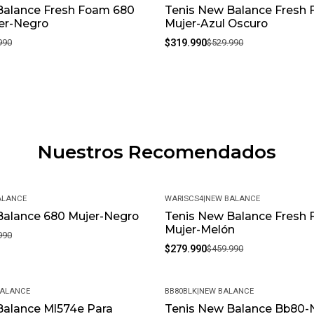
Balance Fresh Foam 680
Tenis New Balance Fresh
-40%
er-Negro
Mujer-Azul Oscuro
990
$319.990
$529.990
Nuestros Recomendados
ALANCE
WARISCS4
|
NEW BALANCE
Balance 680 Mujer-Negro
Tenis New Balance Fresh 
-39%
Mujer-Melón
990
$279.990
$459.990
BALANCE
BB80BLK
|
NEW BALANCE
Balance Ml574e Para
Tenis New Balance Bb80-
-40%