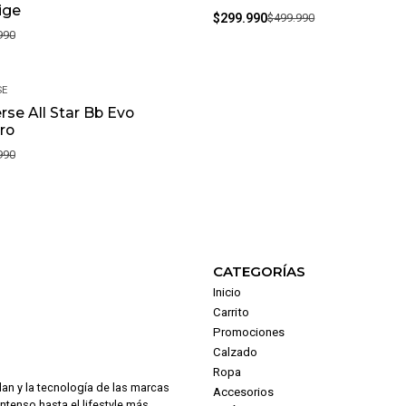
ige
$299.990
$499.990
990
SE
rse All Star Bb Evo
ro
990
CATEGORÍAS
Inicio
Carrito
Promociones
Calzado
Ropa
dan y la tecnología de las marcas
Accesorios
intenso hasta el lifestyle más