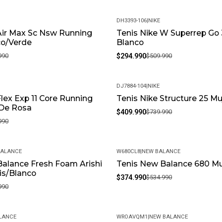
ATENCIÓN: La imagen de referen
calibración de su monitor. Por 
DH3393-106
|
NIKE
Air Max Sc Nsw Running
Tenis Nike W Superrep Go 
-42%
co/Verde
Blanco
990
$294.990
$509.990
DJ7884-104
|
NIKE
Flex Exp 11 Core Running
Tenis Nike Structure 25 M
-45%
 De Rosa
$409.990
$739.990
990
BALANCE
W680CL8
|
NEW BALANCE
alance Fresh Foam Arishi
Tenis New Balance 680 Mu
-30%
is/Blanco
$374.990
$534.990
990
LANCE
WROAVQM1
|
NEW BALANCE