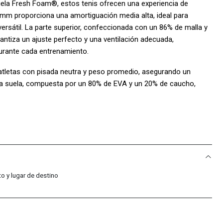
uela Fresh Foam®, estos tenis ofrecen una experiencia de
 8mm proporciona una amortiguación media alta, ideal para
ersátil. La parte superior, confeccionada con un 86% de malla y
rantiza un ajuste perfecto y una ventilación adecuada,
urante cada entrenamiento.
atletas con pisada neutra y peso promedio, asegurando un
a suela, compuesta por un 80% de EVA y un 20% de caucho,
diversas superficies. Recuerda cuidar tus tenis evitando el lavado
los con un cepillo suave y seco. Con los New Balance Fresh
onquistar cualquier ruta.
 Sport Colombia!:
cific Sport Colombia, ofrecemos solo productos 100% originales,
xcelencia en cada par de tenis.
o y lugar de destino
: Somos distribuidores autorizados de la marca, lo que nos
mas tendencias y modelos exclusivos.
 compras incluyen una garantía de 30 días por defectos de