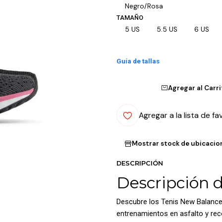
Negro/Rosa
TAMAÑO
5 US
5.5 US
6 US
Guía de tallas
Agregar al Carr
Agregar a la lista de fa
Mostrar stock de ubicacio
DESCRIPCIÓN
Descripción 
Descubre los Tenis New Balance
entrenamientos en asfalto y re