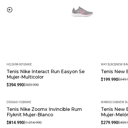
HQ2698-001
|
NIKE
W413LW2
|
NEW BA
Tenis Nike Interact Run Easyon Se
Tenis New B
-23%
-43%
Mujer-Multicolor
$199.990
$349.
$394.990
$509.990
DR2660-103
|
NIKE
WARISCS4
|
NEW B
Tenis Nike Zoomx Invincible Rum
Tenis New B
-20%
-39%
Flyknit Mujer-Blanco
Mujer-Meló
$814.990
$1.014.990
$279.990
$459.