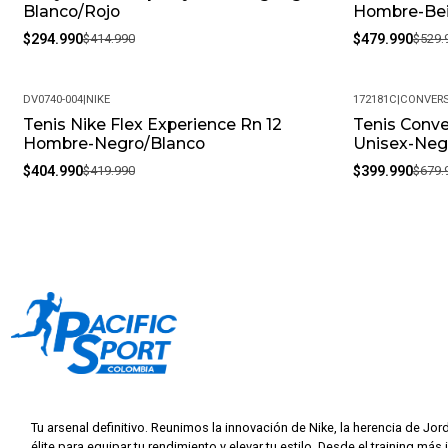
Blanco/Rojo
Hombre-Be
$294.990
$414.990
$479.990
$529.
DV0740-004
|
NIKE
172181C
|
CONVER
Tenis Nike Flex Experience Rn 12
Tenis Conve
-4%
-41%
Hombre-Negro/Blanco
Unisex-Neg
$404.990
$419.990
$399.990
$679.
Tu arsenal definitivo. Reunimos la innovación de Nike, la herencia de Jor
élite para equipar tu rendimiento y elevar tu estilo. Desde el training más 