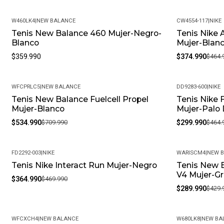
W460LK4
|
NEW BALANCE
CW4554-117
|
NIKE
Tenis New Balance 460 Mujer-Negro-
Tenis Nike 
-19%
Blanco
Mujer-Blan
$359.990
$374.990
$464.
WFCPRLC5
|
NEW BALANCE
DD9283-600
|
NIKE
Tenis New Balance Fuelcell Propel
Tenis Nike 
-25%
-35%
Mujer-Blanco
Mujer-Palo
$534.990
$709.990
$299.990
$464.
FD2292-003
|
NIKE
WARISCM4
|
NEW 
Tenis Nike Interact Run Mujer-Negro
Tenis New B
-22%
-33%
V4 Mujer-Gr
$364.990
$469.990
$289.990
$429.
WFCXCH4
|
NEW BALANCE
W680LK8
|
NEW BA