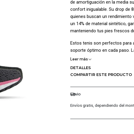
de amortiguación en la media s
confort inigualable. Su drop de
quienes buscan un rendimiento v
un 14% de material sintético, ga
manteniendo tus pies frescos d
Estos tenis son perfectos para 
soporte óptimo en cada paso. L
ofrece durabilidad y tracción en 
Leer más
a mano o en lavadora, y limpiar
DETALLES
Foam Arishi, estarás lista para c
COMPARTIR ESTE PRODUCTO
¡Ventajas de Comprar en Pacific
Envio
Calidad Garantizada: En Pa
asegurando autenticidad y e
Envíos gratis, dependiendo del mont
Distribuidores Autorizados
permite ofrecerte las últi
Confianza Total: Todas las
fabricación.