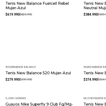
Tenis New Balance Fuelcell Rebel
Tenis New 
-25%
-25%
Mujer-Azul
Neutral Muj
$619.990
$825.990
$384.990
$509.
W520RN8
|
NEW BALANCE
W680CM8
|
NEW B
Tenis New Balance 520 Mujer-Azul
Tenis New 
-30%
-30%
$279.990
$399.990
$374.990
$534.
DJ5961-600
|
NIKE
ML574EVW
|
NEW 
Guayos Nike Superfly 9 Club Fg/Mg-
Tenis New 
-29%
-9%