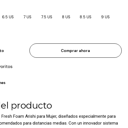
6.5 US
7 US
7.5 US
8 US
8.5 US
9 US
ito
Comprar ahora
voritos
nes
del producto
 Fresh Foam Arishi para Mujer, diseñados especialmente para
comendados para distancias medias. Con un innovador sistema