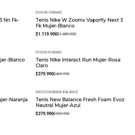
cia puede variar debido al tratamiento fotográfico y la
favor, tenga en cuenta este detalle al realizar su compra.
DV4130-103
|
NIKE
3 Nn Fk-
Tenis Nike W Zoomx Vaporfly Next 3
-25%
Fk Mujer-Blanco
$1.119.990
$1.489.990
FD2292-010
|
NIKE
ujer-Blanco
Tenis Nike Interact Run Mujer-Rosa
-19%
Claro
$379.990
$469.990
WEVOZGN3
|
NEW BALANCE
jer-Naranja
Tenis New Balance Fresh Foam Evoz
-32%
Neutral Mujer-Azul
$379.990
$559.990