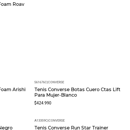
 Foam Roav
561676C
|
CONVERSE
Foam Arishi
Tenis Converse Botas Cuero Ctas Lift
Para Mujer-Blanco
$424.990
A13359C
|
CONVERSE
Negro
Tenis Converse Run Star Trainer
-19%