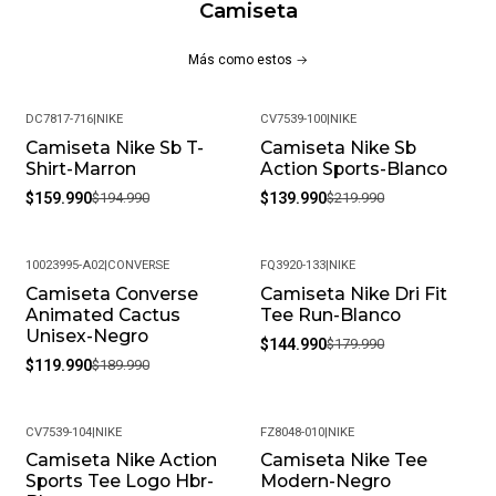
Camiseta
Adicional Durante Estiramientos Intensos Y Movimientos
Dinámicos. El Largo Extra También Ayuda A Mantener La
Más como estos
Camiseta En Su Lugar Cuando La Llevas Por Dentro De Una
Prenda Inferior.
DC7817-716
|
NIKE
CV7539-100
|
NIKE
¡Datos Del Producto!
Camiseta Nike Sb T-
Camiseta Nike Sb
-18%
-36%
Shirt-Marron
Action Sports-Blanco
Composición: 90% Poliéster, 10% Spandex
$159.990
$194.990
$139.990
$219.990
Al Menos Un 75% De Poliéster Reciclado
10023995-A02
|
CONVERSE
FQ3920-133
|
NIKE
Lavar A Máquina
Camiseta Converse
Camiseta Nike Dri Fit
-37%
-19%
Animated Cactus
Tee Run-Blanco
¡Ventajas de Comprar en Pacific Sport Colombia!:
Unisex-Negro
$144.990
$179.990
$119.990
$189.990
Calidad Garantizada.
Distribuidores Autorizados.
Confianza Total.
CV7539-104
|
NIKE
FZ8048-010
|
NIKE
Servicio al Cliente Premium.
Camiseta Nike Action
Camiseta Nike Tee
-18%
-20%
Sports Tee Logo Hbr-
Modern-Negro
Preguntas Frecuentes