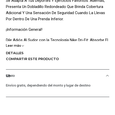
Se Adapta A Tus Deportes Y Ejercicios Favoritos. Además,
Presenta Un Dobladillo Redondeado Que Brinda Cobertura
Adicional Y Una Sensación De Seguridad Cuando La Llevas
Por Dentro De Una Prenda Inferior.
¡Información General!
Dile Adiós Al Sudor con la Tecnología Nike Dri-Fit: Absorbe El
Leer más
Sudor De La Piel Para Acelerar La Evaporación, Ayudando A
Mantener La Transpirabilidad Y La Comodidad.
DETALLES
COMPARTIR ESTE PRODUCTO
¡Diseño Pensado Para El Movimiento!
Tejido Knit Elástico: Proporciona Una Sensación Ceñida Al
Envio
Cuerpo, Permitiéndote Moverte Con Naturalidad Durante Tus
Envíos gratis, dependiendo del monto y lugar de destino
Entrenamientos Y Actividades.
Costuras Planas: Se Sienten Suaves Al Contacto Con La Piel,
Reduciendo La Fricción Y Mejorando El Confort.
¡Mayor Cobertura! Dobladillo Redondeado: Ofrece Protección