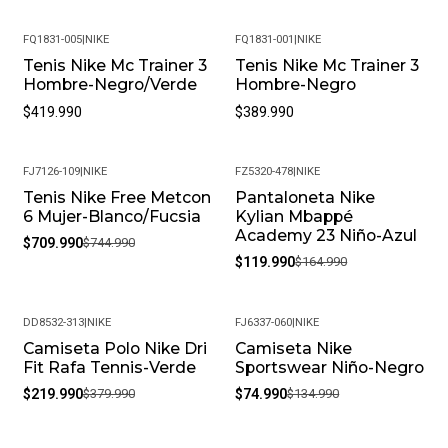
FQ1831-005
|
NIKE
FQ1831-001
|
NIKE
Tenis Nike Mc Trainer 3
Tenis Nike Mc Trainer 3
Hombre-Negro/Verde
Hombre-Negro
$419.990
$389.990
FJ7126-109
|
NIKE
FZ5320-478
|
NIKE
Tenis Nike Free Metcon
Pantaloneta Nike
-5%
-27%
6 Mujer-Blanco/Fucsia
Kylian Mbappé
Academy 23 Niño-Azul
$709.990
$744.990
$119.990
$164.990
DD8532-313
|
NIKE
FJ6337-060
|
NIKE
Camiseta Polo Nike Dri
Camiseta Nike
-42%
-44%
Fit Rafa Tennis-Verde
Sportswear Niño-Negro
$219.990
$379.990
$74.990
$134.990