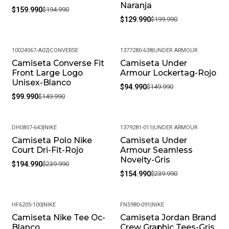
Naranja
$159.990
$194.990
$129.990
$199.990
10024067-A02
|
CONVERSE
1377280-638
|
UNDER ARMOUR
Camiseta Converse Fit
Camiseta Under
-33%
-37%
Front Large Logo
Armour Lockertag-Rojo
Unisex-Blanco
$94.990
$149.990
$99.990
$149.990
DH0857-643
|
NIKE
1379281-011
|
UNDER ARMOUR
Camiseta Polo Nike
Camiseta Under
-19%
-35%
Court Dri-Fit-Rojo
Armour Seamless
Novelty-Gris
$194.990
$239.990
$154.990
$239.990
HF6205-100
|
NIKE
FN5980-091
|
NIKE
Camiseta Nike Tee Oc-
Camiseta Jordan Brand
-24%
-19%
Blanco
Crew Graphic Tees-Gris