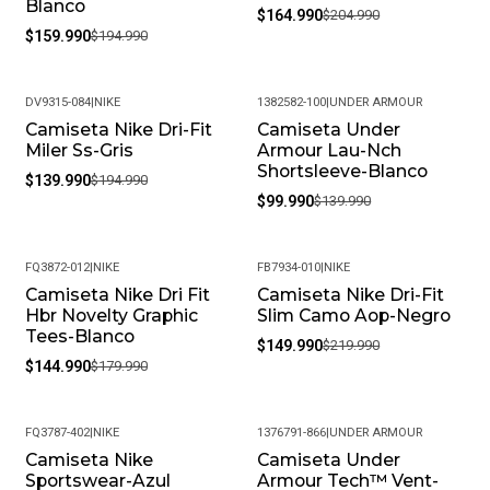
Blanco
$164.990
$204.990
¿Los productos son originales?
$159.990
$194.990
Sí, todos nuestros productos son 100% originales. Somos
distribuidores autorizados de la marca, garantizando
DV9315-084
|
NIKE
1382582-100
|
UNDER ARMOUR
autenticidad en cada compra.
Camiseta Nike Dri-Fit
Camiseta Under
-28%
-29%
¿Cuál es la política de garantías?
Miler Ss-Gris
Armour Lau-Nch
Ofrecemos una garantía de 30 días por defectos de
Shortsleeve-Blanco
$139.990
$194.990
fabricación. Si encuentras algún inconveniente,
$99.990
$139.990
contáctanos y lo resolveremos.
¿Es posible cambiar la talla?
FQ3872-012
|
NIKE
FB7934-010
|
NIKE
Claro, aceptamos cambios de talla siempre que el
Camiseta Nike Dri Fit
Camiseta Nike Dri-Fit
-19%
-32%
producto esté en perfectas condiciones y con su empaque
Hbr Novelty Graphic
Slim Camo Aop-Negro
original.
Tees-Blanco
$149.990
$219.990
¿Cuál es su política de devoluciones?
$144.990
$179.990
Esta Versión Destaca Los Beneficios Clave Y Proporciona
Una Estructura Clara Y Profesional.
FQ3787-402
|
NIKE
1376791-866
|
UNDER ARMOUR
Camiseta Nike
Camiseta Under
-18%
-35%
Sportswear-Azul
Armour Tech™ Vent-