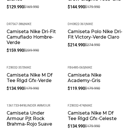
$129.990
$169.990
$144.990
$179.990
DR7567-386
|
NIKE
DH0822-361
|
NIKE
Camiseta Nike Dri-Fit
Camiseta Polo Nike Dri-
-33%
-22%
Camuflado Hombre-
Fit Victory-Verde Claro
Verde
$214.990
$274.990
$159.990
$239.990
FZ8032-357
|
NIKE
FB6485-065
|
NIKE
Camiseta Nike M Df
Camiseta Nike
-25%
-33%
Tee Rlgd Gfx-Verde
Academy-Gris
$134.990
$179.990
$119.990
$179.990
1361733-849
|
UNDER ARMOUR
FZ8032-474
|
NIKE
Camiseta Under
Camiseta Nike M Df
-36%
-25%
Armour Pjt Rock
Tee Rlgd Gfx-Celeste
Brahma-Rojo Suave
$134.990
$179.990