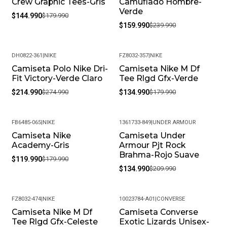
Crew Graphic Tees-Gris
Camuflado Hombre-
Verde
$144.990
$179.990
$159.990
$239.990
DH0822-361
|
NIKE
FZ8032-357
|
NIKE
Camiseta Polo Nike Dri-
Camiseta Nike M Df
-22%
-25%
Fit Victory-Verde Claro
Tee Rlgd Gfx-Verde
$214.990
$274.990
$134.990
$179.990
FB6485-065
|
NIKE
1361733-849
|
UNDER ARMOUR
Camiseta Nike
Camiseta Under
-33%
-36%
Academy-Gris
Armour Pjt Rock
Brahma-Rojo Suave
$119.990
$179.990
$134.990
$209.990
FZ8032-474
|
NIKE
10023784-A01
|
CONVERSE
Camiseta Nike M Df
Camiseta Converse
-25%
-34%
Tee Rlgd Gfx-Celeste
Exotic Lizards Unisex-