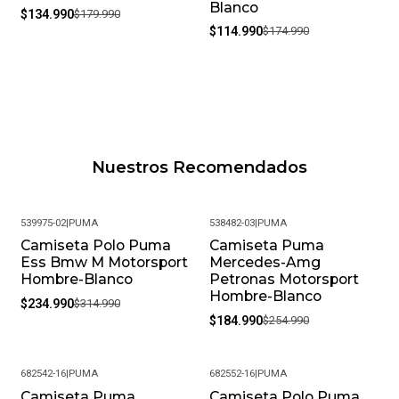
Blanco
$134.990
$179.990
$114.990
$174.990
Nuestros Recomendados
539975-02
|
PUMA
538482-03
|
PUMA
Camiseta Polo Puma
Camiseta Puma
-25%
-27%
Ess Bmw M Motorsport
Mercedes-Amg
Hombre-Blanco
Petronas Motorsport
Hombre-Blanco
$234.990
$314.990
$184.990
$254.990
682542-16
|
PUMA
682552-16
|
PUMA
Camiseta Puma
Camiseta Polo Puma
-28%
-26%