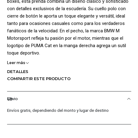
boxes, esta prenda combina un diseño clásico y sofisticado
con detalles exclusivos de la escudería. Su cuello polo con
cierre de botón le aporta un toque elegante y versátil, ideal
tanto para ocasiones casuales como para los verdaderos
fanáticos de la velocidad. En el pecho, la marca BMW M
Motorsport refleja tu pasión por el motor, mientras que el
logotipo de PUMA Cat en la manga derecha agrega un sutil
toque deportivo.
Leer más
Detalles:
DETALLES
Material: 100% algodón – cómodo, transpirable y con al
COMPARTIR ESTE PRODUCTO
menos un 20% de contenido reciclado.
Ajuste: Regular, ideal para un look relajado y sofisticado.
Envio
Envíos gratis, dependiendo del monto y lugar de destino
Diseño: Inspirado en el automovilismo, con un estilo clásico
y distintivo.
Perfecta para los seguidores de BMW M Motorsport que