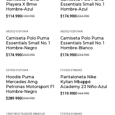
Playera X Bmw
Essentials Small No. 1
Hombre-Azul
Hombre-Azul
$114.990
$159.990
$174.990
$234.990
682552-01
|
PUMA
682552-02
|
PUMA
Camiseta Polo Puma
Camiseta Polo Puma
-26%
-26%
Essentials Small No. 1
Essentials Small No. 1
Hombre-Negro
Hombre-Blanco
$174.990
$234.990
$174.990
$234.990
537430-01
|
PUMA
FZ5320-478
|
NIKE
Hoodie Puma
Pantaloneta Nike
-27%
-27%
Mercedes Amg
Kylian Mbappé
Petronas Motorsport F1
Academy 23 Niño-Azul
Hombre-Negro
$119.990
$164.990
$289.990
$394.990
1350198-017
|
UNDER ARMOUR
FZ9754-010
|
NIKE