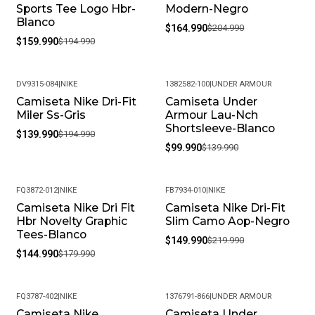
Claro, aceptamos cambios de talla siempre que el
Sports Tee Logo Hbr-
Modern-Negro
producto esté en perfectas condiciones y con su empaque
Blanco
$164.990
$204.990
original.
$159.990
$194.990
¿Cuál es su política de devoluciones?
Si no estás satisfecho, contamos con una política de
DV9315-084
|
NIKE
1382582-100
|
UNDER ARMOUR
devoluciones flexible. Queremos que tu experiencia de
Camiseta Nike Dri-Fit
Camiseta Under
-28%
-29%
compra sea completamente satisfactoria.
Miler Ss-Gris
Armour Lau-Nch
Shortsleeve-Blanco
$139.990
$194.990
$99.990
$139.990
FQ3872-012
|
NIKE
FB7934-010
|
NIKE
Camiseta Nike Dri Fit
Camiseta Nike Dri-Fit
-19%
-32%
Hbr Novelty Graphic
Slim Camo Aop-Negro
Tees-Blanco
$149.990
$219.990
$144.990
$179.990
FQ3787-402
|
NIKE
1376791-866
|
UNDER ARMOUR
Camiseta Nike
Camiseta Under
-18%
-35%