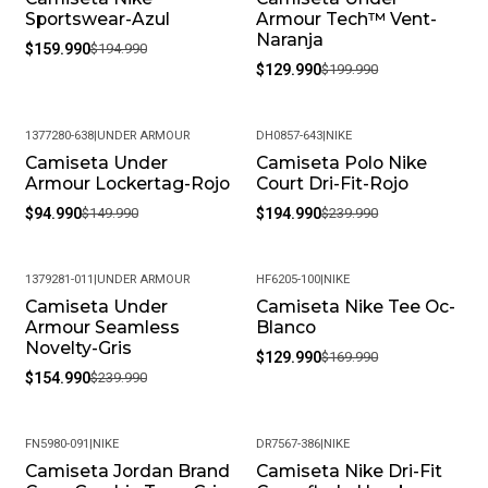
Sportswear-Azul
Armour Tech™ Vent-
Naranja
$159.990
$194.990
$129.990
$199.990
1377280-638
|
UNDER ARMOUR
DH0857-643
|
NIKE
Camiseta Under
Camiseta Polo Nike
-37%
-19%
Armour Lockertag-Rojo
Court Dri-Fit-Rojo
$94.990
$149.990
$194.990
$239.990
1379281-011
|
UNDER ARMOUR
HF6205-100
|
NIKE
Camiseta Under
Camiseta Nike Tee Oc-
-35%
-24%
Armour Seamless
Blanco
Novelty-Gris
$129.990
$169.990
$154.990
$239.990
FN5980-091
|
NIKE
DR7567-386
|
NIKE
Camiseta Jordan Brand
Camiseta Nike Dri-Fit
-19%
-33%