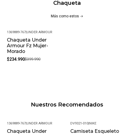
Chaqueta
Más como estos
1369889-767
|
UNDER ARMOUR
Chaqueta Under
-41%
Armour Fz Mujer-
Morado
$234.990
$399.990
Nuestros Recomendados
1369889-767
|
UNDER ARMOUR
DV9321-010
|
NIKE
Chaqueta Under
Camiseta Esqueleto
-41%