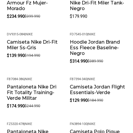
Armour Fz Mujer-
Nike Dri-Fit Miler Tank-
Morado
Negro
$234.990
$399.990
$179.990
DV9315-084
|
NIKE
FD7545-010
|
NIKE
Camiseta Nike Dri-Fit
Hoodie Jordan Brand
-28%
-19%
Miler Ss-Gris
Ess Fleece Baseline-
Negro
$139.990
$194.990
$314.990
$389.990
FB7084-386
|
NIKE
FB7394-340
|
NIKE
Pantaloneta Nike Dri
Camiseta Jordan Flight
-29%
-30%
Fit Totality Training-
Essentials-Verde
Verde Militar
$129.990
$184.990
$174.990
$244.990
FZ5320-478
|
NIKE
FN3894-100
|
NIKE
Pantaloneta Nike
Camiseta Polo Pique
-27%
-20%