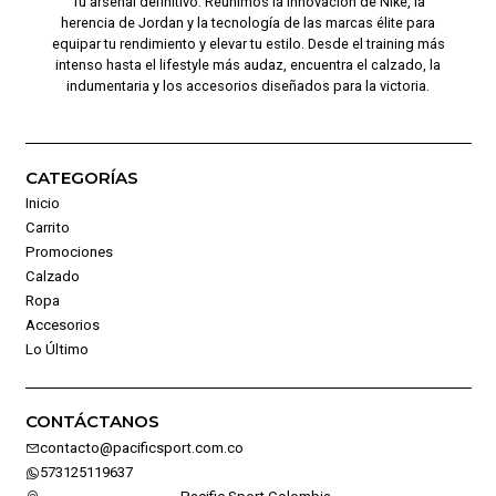
Tu arsenal definitivo. Reunimos la innovación de Nike, la
herencia de Jordan y la tecnología de las marcas élite para
equipar tu rendimiento y elevar tu estilo. Desde el training más
intenso hasta el lifestyle más audaz, encuentra el calzado, la
indumentaria y los accesorios diseñados para la victoria.
CATEGORÍAS
Inicio
Carrito
Promociones
Calzado
Ropa
Accesorios
Lo Último
CONTÁCTANOS
contacto@pacificsport.com.co
573125119637