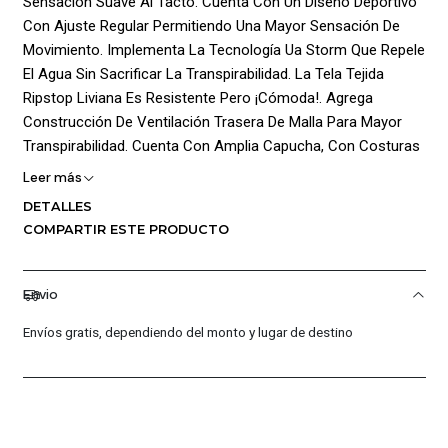
Sensación Suave Al Tacto. Cuenta Con Un Diseño Deportivo
Con Ajuste Regular Permitiendo Una Mayor Sensación De
Movimiento. Implementa La Tecnología Ua Storm Que Repele
El Agua Sin Sacrificar La Transpirabilidad. La Tela Tejida
Ripstop Liviana Es Resistente Pero ¡Cómoda!. Agrega
Construcción De Ventilación Trasera De Malla Para Mayor
Transpirabilidad. Cuenta Con Amplia Capucha, Con Costuras
Planas Para Un Ajuste Suave Y Cómodo. También Cuenta
Leer más
Con Bolsillos Seguros Para Las Manos Y Su Cierre Frontal Es
DETALLES
En Cremallera. Finalmente Posee Logo ¡Under Armour!
COMPARTIR ESTE PRODUCTO
Estampado Dando Un Estilo Único A La Prenda.
¡Composición! 100% Poliéster.
Envio
Envíos gratis, dependiendo del monto y lugar de destino