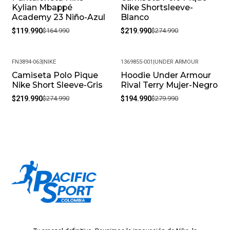
Kylian Mbappé
Nike Shortsleeve-
Academy 23 Niño-Azul
Blanco
$119.990
$164.990
$219.990
$274.990
FN3894-063
|
NIKE
1369855-001
|
UNDER ARMOUR
Camiseta Polo Pique
Hoodie Under Armour
-20%
-30%
Nike Short Sleeve-Gris
Rival Terry Mujer-Negro
$219.990
$274.990
$194.990
$279.990