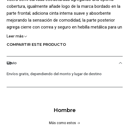
cobertura, igualmente añade logo de la marca bordado en la
parte frontal; adiciona cinta interna suave y absorbente
mejorando la sensación de comodidad, la parte posterior
agrega cierre con correa y seguro en hebilla metálica para un
ajuste personalizado; Añade un estilo deportivo que
Leer más
garantiza comodidad continua y protección ante diferentes
COMPARTIR ESTE PRODUCTO
elementos a los que puede estar expuestos en la
cotidianidad
Envio
Envíos gratis, dependiendo del monto y lugar de destino
Hombre
Más como estos