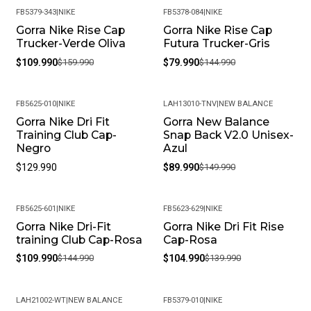
FB5379-343
|
NIKE
FB5378-084
|
NIKE
Gorra Nike Rise Cap
Gorra Nike Rise Cap
-31%
-45%
Trucker-Verde Oliva
Futura Trucker-Gris
$109.990
$159.990
$79.990
$144.990
FB5625-010
|
NIKE
LAH13010-TNV
|
NEW BALANCE
Gorra Nike Dri Fit
Gorra New Balance
-40%
Training Club Cap-
Snap Back V2.0 Unisex-
Negro
Azul
$129.990
$89.990
$149.990
FB5625-601
|
NIKE
FB5623-629
|
NIKE
Gorra Nike Dri-Fit
Gorra Nike Dri Fit Rise
-24%
-25%
training Club Cap-Rosa
Cap-Rosa
$109.990
$144.990
$104.990
$139.990
LAH21002-WT
|
NEW BALANCE
FB5379-010
|
NIKE