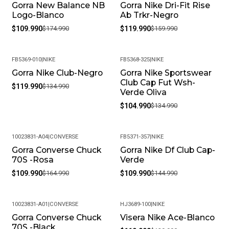
Gorra New Balance NB
Gorra Nike Dri-Fit Rise
-37%
-25%
Logo-Blanco
Ab Trkr-Negro
$109.990
$174.990
$119.990
$159.990
FB5369-010
|
NIKE
FB5368-325
|
NIKE
Gorra Nike Club-Negro
Gorra Nike Sportswear
-11%
-22%
Club Cap Fut Wsh-
$119.990
$134.990
Verde Oliva
$104.990
$134.990
10023831-A04
|
CONVERSE
FB5371-357
|
NIKE
Gorra Converse Chuck
Gorra Nike Df Club Cap-
-33%
-24%
70S -Rosa
Verde
$109.990
$164.990
$109.990
$144.990
10023831-A01
|
CONVERSE
HJ3689-100
|
NIKE
Gorra Converse Chuck
Visera Nike Ace-Blanco
-30%
-8%
70S -Black