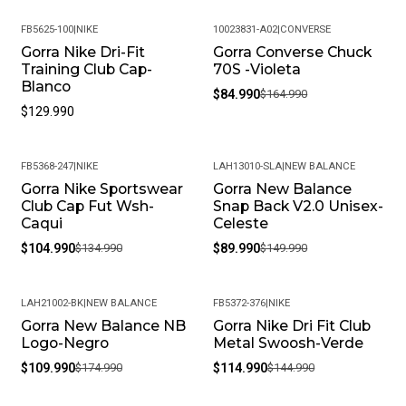
FB5625-100
|
NIKE
10023831-A02
|
CONVERSE
Gorra Nike Dri-Fit
Gorra Converse Chuck
-48%
Training Club Cap-
70S -Violeta
Blanco
$84.990
$164.990
$129.990
FB5368-247
|
NIKE
LAH13010-SLA
|
NEW BALANCE
Gorra Nike Sportswear
Gorra New Balance
-22%
-40%
Club Cap Fut Wsh-
Snap Back V2.0 Unisex-
Caqui
Celeste
$104.990
$134.990
$89.990
$149.990
LAH21002-BK
|
NEW BALANCE
FB5372-376
|
NIKE
Gorra New Balance NB
Gorra Nike Dri Fit Club
-37%
-21%
Logo-Negro
Metal Swoosh-Verde
$109.990
$174.990
$114.990
$144.990