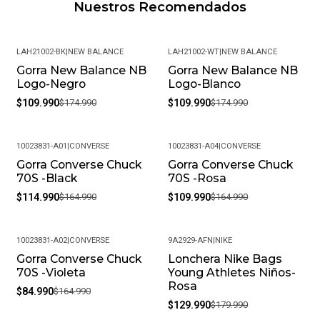
Nuestros Recomendados
LAH21002-BK
|
NEW BALANCE
LAH21002-WT
|
NEW BALANCE
Gorra New Balance NB
Gorra New Balance NB
-37%
-37%
Logo-Negro
Logo-Blanco
$109.990
$174.990
$109.990
$174.990
10023831-A01
|
CONVERSE
10023831-A04
|
CONVERSE
Gorra Converse Chuck
Gorra Converse Chuck
-30%
-33%
70S -Black
70S -Rosa
$114.990
$164.990
$109.990
$164.990
10023831-A02
|
CONVERSE
9A2929-AFN
|
NIKE
Gorra Converse Chuck
Lonchera Nike Bags
-48%
-28%
70S -Violeta
Young Athletes Niños-
Rosa
$84.990
$164.990
$129.990
$179.990