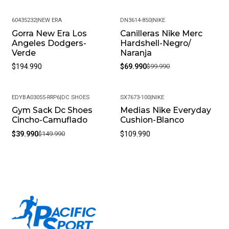
60435232
|
NEW ERA
DN3614-850
|
NIKE
Gorra New Era Los
Canilleras Nike Merc
-30%
Angeles Dodgers-
Hardshell-Negro/
Verde
Naranja
$194.990
$69.990
$99.990
EDYBA03055-RRP6
|
DC SHOES
SX7673-100
|
NIKE
Gym Sack Dc Shoes
Medias Nike Everyday
-73%
Cincho-Camuflado
Cushion-Blanco
$39.990
$149.990
$109.990