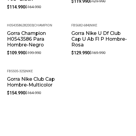
$119.990
$129.990
$114.990
$164.990
H0543586282003
|
CHAMPION
FB5682-684
|
NIKE
Gorra Champion
Gorra Nike U Df Club
-45%
-24%
H0543586 Para
Cap U Ab Fl P Hombre-
Hombre-Negro
Rosa
$109.990
$199.990
$129.990
$169.990
FB5505-325
|
NIKE
Gorra Nike Club Cap
-6%
Hombre-Multicolor
$154.990
$164.990