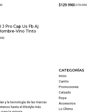
90
$129.990
$179.990
U J Pro Cap Us Fb Aj
Hombre-Vino Tinto
990
CATEGORÍAS
Inicio
Carrito
Promociones
Calzado
Ropa
dan y la tecnología de las marcas
Accesorios
intenso hasta el lifestyle más
Lo Último
para la victoria.