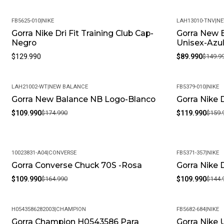
FB5625-010
|
NIKE
LAH13010-TNV
|
NE
Gorra Nike Dri Fit Training Club Cap-
Gorra New 
-40%
Negro
Unisex-Azu
$129.990
$89.990
$149.9
LAH21002-WT
|
NEW BALANCE
FB5379-010
|
NIKE
Gorra New Balance NB Logo-Blanco
Gorra Nike 
-37%
-25%
$109.990
$174.990
$119.990
$159.
10023831-A04
|
CONVERSE
FB5371-357
|
NIKE
Gorra Converse Chuck 70S -Rosa
Gorra Nike 
-33%
-24%
$109.990
$164.990
$109.990
$144.
H0543586282003
|
CHAMPION
FB5682-684
|
NIKE
Gorra Champion H0543586 Para
Gorra Nike 
-45%
-24%