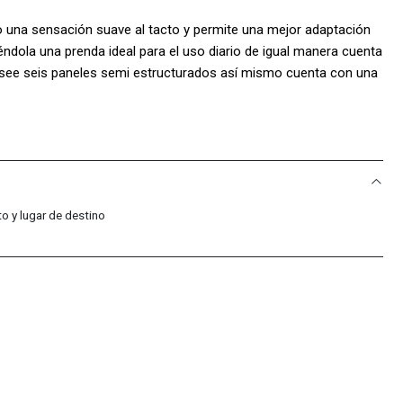
 una sensación suave al tacto y permite una mejor adaptación
ndola una prenda ideal para el uso diario de igual manera cuenta
posee seis paneles semi estructurados así mismo cuenta con una
da agregando una óptima cobertura de igual manera añade ojales
ndo una mejor circulación interna del aire además agrega
rigrafiado en la parte frontal dando mayor estilo, por último, la
 presión permitiendo un ajuste regulable; Composición 100%
o y lugar de destino
S:
ance serigrafiado
n