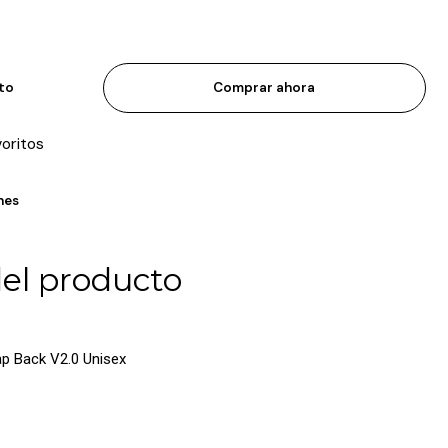
ito
Comprar ahora
voritos
nes
del producto
p Back V2.0 Unisex