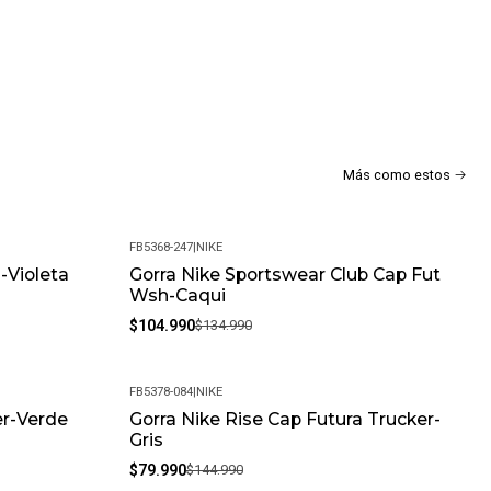
a
Más como estos
FB5368-247
|
NIKE
-Violeta
Gorra Nike Sportswear Club Cap Fut
-22%
Wsh-Caqui
$104.990
$134.990
FB5378-084
|
NIKE
er-Verde
Gorra Nike Rise Cap Futura Trucker-
-45%
Gris
$79.990
$144.990