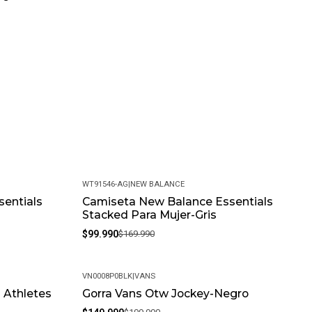
WT91546-AG
|
NEW BALANCE
entials
Camiseta New Balance Essentials
-41%
Stacked Para Mujer-Gris
$99.990
$169.990
VN0008P0BLK
|
VANS
 Athletes
Gorra Vans Otw Jockey-Negro
-25%