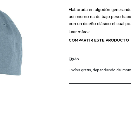
Elaborada en algodón generando
así mismo es de bajo peso hacié
con un diseño clásico el cual 
visera semi curvada estructura
Leer más
Bordados en cada panel permitie
COMPARTIR ESTE PRODUCTO
logotipo de Flying New Balance se
parte posterior agrega Cierre a
Algodón
Envio
Envíos gratis, dependiendo del mont
CARACTERÍSTICAS PRINCIPALE
Ojales Bordados
Visera semi curvada
Logotipo de Flying New Bal
Cierre a presión Regulable
Composición 100% Algodó
MÁS DETALLES: