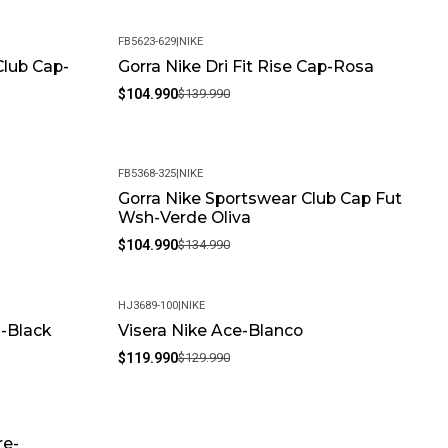
FB5623-629
|
NIKE
 Club Cap-
Gorra Nike Dri Fit Rise Cap-Rosa
-25%
$104.990
$139.990
FB5368-325
|
NIKE
Gorra Nike Sportswear Club Cap Fut
-22%
Wsh-Verde Oliva
$104.990
$134.990
HJ3689-100
|
NIKE
 -Black
Visera Nike Ace-Blanco
-8%
$119.990
$129.990
re-