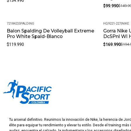
$134.990
$99.990
$149.9
72184Z
|
SPALDING
HQ9221-227
|
NIKE
Balon Spalding De Volleyball Extreme
Gorra Nike 
-13%
Pro White Spald-Blanco
Dc5Pnl Wl 
$119.990
$169.990
$194.
Tu arsenal definitivo. Reunimos la innovación de Nike, la herencia de Jor
élite para equipar tu rendimiento y elevar tu estilo. Desde el training más 
audaz, encuentra el calzado, la indumentaria y los accesorios diseñados 