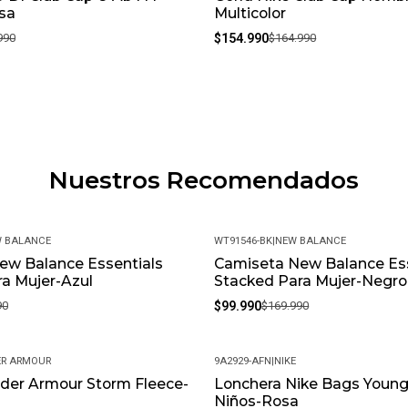
sa
Multicolor
990
$154.990
$164.990
Nuestros Recomendados
 BALANCE
WT91546-BK
|
NEW BALANCE
ew Balance Essentials
Camiseta New Balance Ess
-41%
a Mujer-Azul
Stacked Para Mujer-Negro
90
$99.990
$169.990
R ARMOUR
9A2929-AFN
|
NIKE
der Armour Storm Fleece-
Lonchera Nike Bags Young
-28%
Niños-Rosa