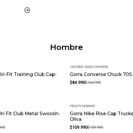
Peso del paquete: 1 kg
Modelo: LAH13010-BK
Meses de garantía: 1
Garantía: Por defectos de fábric
Hombre
Condición: Nuevo
Género: Unisex
10023831-A02
|
CONVERSE
ri-Fit Training Club Cap-
Gorra Converse Chuck 70S 
-48%
SKU: LAH13010-BK_U1
$84.990
$164.990
FB5379-343
|
NIKE
Dri Fit Club Metal Swoosh-
Gorra Nike Rise Cap Truck
-31%
Oliva
990
$109.990
$159.990