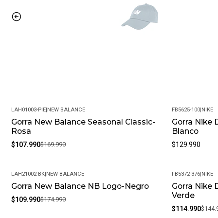
LAH01003-PIE
|
NEW BALANCE
FB5625-100
|
NIKE
Gorra New Balance Seasonal Classic-
Gorra Nike D
-36%
Rosa
Blanco
$107.990
$169.990
$129.990
LAH21002-BK
|
NEW BALANCE
FB5372-376
|
NIKE
Gorra New Balance NB Logo-Negro
Gorra Nike 
-37%
-21%
Verde
$109.990
$174.990
$114.990
$144.