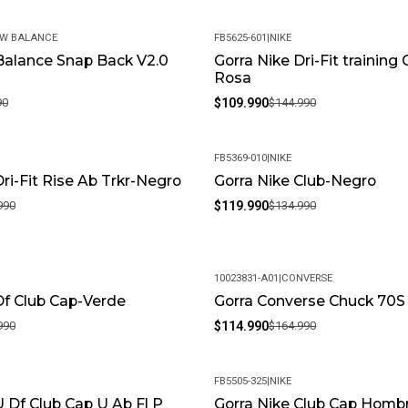
W BALANCE
FB5625-601
|
NIKE
Balance Snap Back V2.0
Gorra Nike Dri-Fit training
-24%
l
Rosa
90
$109.990
$144.990
FB5369-010
|
NIKE
Dri-Fit Rise Ab Trkr-Negro
Gorra Nike Club-Negro
-11%
990
$119.990
$134.990
10023831-A01
|
CONVERSE
Df Club Cap-Verde
Gorra Converse Chuck 70S
-30%
990
$114.990
$164.990
FB5505-325
|
NIKE
U Df Club Cap U Ab Fl P
Gorra Nike Club Cap Homb
-6%