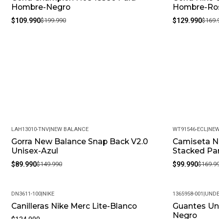
Hombre-Negro
Hombre-Ro
$109.990
$199.990
$129.990
$169.
LAH13010-TNV
|
NEW BALANCE
WT91546-ECL
|
NEW
Gorra New Balance Snap Back V2.0
Camiseta N
-40%
-41%
Unisex-Azul
Stacked Par
$89.990
$149.990
$99.990
$169.9
DN3611-100
|
NIKE
1365958-001
|
UNDE
Canilleras Nike Merc Lite-Blanco
Guantes Un
-33%
Negro