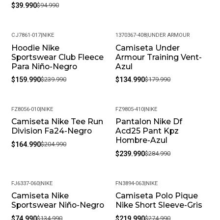
$39.990
$94.990
CJ7861-017
|
NIKE
1370367-408
|
UNDER ARMOUR
Hoodie Nike
Camiseta Under
-33%
-25%
Sportswear Club Fleece
Armour Training Vent-
Para Niño-Negro
Azul
$159.990
$239.990
$134.990
$179.990
FZ8056-010
|
NIKE
FZ9805-410
|
NIKE
Camiseta Nike Tee Run
Pantalon Nike Df
-20%
-16%
Division Fa24-Negro
Acd25 Pant Kpz
Hombre-Azul
$164.990
$204.990
$239.990
$284.990
FJ6337-060
|
NIKE
FN3894-063
|
NIKE
Camiseta Nike
Camiseta Polo Pique
-44%
-20%
Sportswear Niño-Negro
Nike Short Sleeve-Gris
$74.990
$134.990
$219.990
$274.990