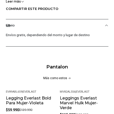
Leer más
COMPARTIR ESTE PRODUCTO
Envio
Envíos gratis, dependiendo del monto y lugar de destino
Pantalon
Más como estos
EV89ABL659
|
EVERLAST
MV82AL556
|
EVERLAST
Legging Everlast Bold
Leggings Everlast
-57%
-42%
Para Mujer-Violeta
Marvel Hulk Mujer-
Verde
$59.990
$139.990