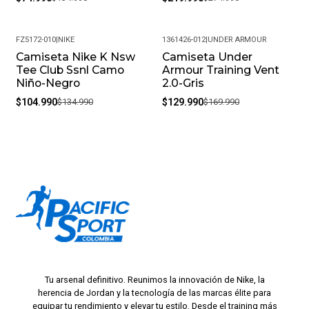
FZ5172-010
|
NIKE
1361426-012
|
UNDER ARMOUR
Camiseta Nike K Nsw
Camiseta Under
-22%
-24%
Tee Club Ssnl Camo
Armour Training Vent
Niño-Negro
2.0-Gris
$104.990
$134.990
$129.990
$169.990
Tu arsenal definitivo. Reunimos la innovación de Nike, la
herencia de Jordan y la tecnología de las marcas élite para
equipar tu rendimiento y elevar tu estilo. Desde el training más