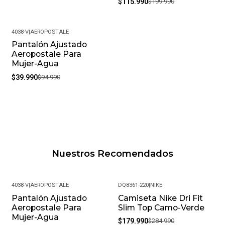
$115.990
$199.990
4038-V
|
AEROPOSTALE
Pantalón Ajustado
-58%
Aeropostale Para
Mujer-Agua
$39.990
$94.990
Nuestros Recomendados
4038-V
|
AEROPOSTALE
DQ8361-220
|
NIKE
Pantalón Ajustado
Camiseta Nike Dri Fit
-58%
-37%
Aeropostale Para
Slim Top Camo-Verde
Mujer-Agua
$179.990
$284.990