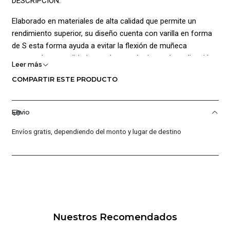
DESCRIPCIÓN:
Elaborado en materiales de alta calidad que permite un
rendimiento superior, su diseño cuenta con varilla en forma
de S esta forma ayuda a evitar la flexión de muñeca
generando comodidad y una buena técnica en la realización
Leer más
del ejercicio además agrega inserciones de espuma
COMPARTIR ESTE PRODUCTO
antideslizante permitiendo mayor comodidad y sujeción, este
artículo permite un fácil almacenamiento y portabilidad ya
que cuenta con bajo peso además es perfecto para ejercitar
Envio
miembros superiores pecho, triceps y hombros siendo ideal
Envíos gratis, dependiendo del monto y lugar de destino
para establecer rutinas en diversas locaciones y permitiendo
comodidad en la rutina; Medidas: 28.5 x 12 x 11cm
Materiales: 5% Plástico5% Poliuretano90% Hierro
CARACTERÍSTICAS PRINCIPALES:
Varilla en forma de S
Inserciones de espuma antideslizante
Nuestros Recomendados
Medidas: 28.5 x 12 x 11cm