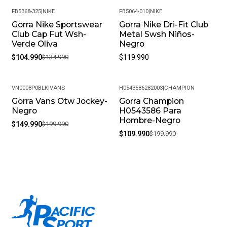
Género: Unisex
FB5368-325
|
NIKE
FB5064-010
|
NIKE
Gorra Nike Sportswear
Gorra Nike Dri-Fit Club
-22%
SKU: T628299_U1
Club Cap Fut Wsh-
Metal Swsh Niños-
Verde Oliva
Negro
$104.990
$134.990
$119.990
VN0008P0BLK
|
VANS
H0543586282003
|
CHAMPION
Gorra Vans Otw Jockey-
Gorra Champion
-25%
-45%
Negro
H0543586 Para
Hombre-Negro
$149.990
$199.990
$109.990
$199.990