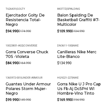
Materiales: 5% Plástico5% Poliuretano90% Hierro
T626431
|
GOLTY
84377Z
|
SPALDING
MÁS DETALLES:
Ejercitador Golty De
Balon Spalding De
-46%
-19%
Resistencia Total-
Basketball Graffiti #7-
Peso del paquete: 1 kg
Negro
Multicolor
$94.990
$174.990
$109.990
$134.990
Modelo: T628299
Meses de garantía: 1
10023831-A02
|
CONVERSE
DN3611-100
|
NIKE
Gorra Converse Chuck
Canilleras Nike Merc
-48%
Garantía: Por defectos de fábrica
70S -Violeta
Lite-Blanco
Condición: Nuevo
$84.990
$164.990
$134.990
Color: Negro
1365972-001
|
UNDER ARMOUR
HQ9221-227
|
NIKE
Nombre de color: Negro
Guantes Under Armour
Gorra Nike U J Pro Cap
-33%
-13%
Polares Storm Mujer-
Us Fb Aj Dc5Pnl Wl
EAN: 7702080628299
Negro
Hombre-Vino Tinto
$99.990
$149.990
$169.990
$194.990
GTIN: 7702080628299