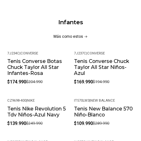
61.84% Cuero De Vaca / Forro: 100% Poliéster/ Plantilla:
100%Textil /Suela: 100% Caucho
Infantes
CARACTERÍSTICAS PRINCIPALES:
Más como estos
Capellada elaborar en cuero
Cuello acolchado
7J234C
|
CONVERSE
7J237C
|
CONVERSE
Seguro con correa y seguro en velcro
Tenis Converse Botas
Tenis Converse Chuck
-15%
-13%
Cierre en cordones
Chuck Taylor All Star
Taylor All Star Niños-
Suela de Caucho
Infantes-Rosa
Azul
Composición: Capellada: 38.16% PU & 61.84% Cuero De
$174.990
$204.990
$169.990
$194.990
Vaca / Forro: 100% Poliéster/ Plantilla: 100%Textil
/Suela: 100% Caucho
CZ9698-400
|
NIKE
IT570LW3
|
NEW BALANCE
MÁS DETALLES:
Tenis Nike Revolution 5
Tenis New Balance 570
-44%
-62%
Tdv Niños-Azul Navy
Niño-Blanco
Peso del paquete: 1 kg
$139.990
$249.990
$109.990
$289.990
Modelo: 772124C