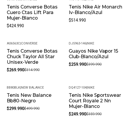
Tenis Converse Botas
Tenis Nike Air Monarch
Cuero Ctas Lift Para
Iv-Blanco/Azul
Mujer-Blanco
$514.990
$424.990
A06563C
|
CONVERSE
DJ5963-146
|
NIKE
Tenis Converse Botas
Guayos Nike Vapor 15
-14%
-35%
Chuck Taylor All Star
Club-Blanco/Azul
Unisex-Verde
$259.990
$399.990
$269.990
$314.990
BB80BLK
|
NEW BALANCE
DQ4127-104
|
NIKE
Tenis New Balance
Tenis Nike Sportswear
-40%
-31%
Bb80-Negro
Court Royale 2 Nn
Mujer-Blanco
$299.990
$499.990
$249.990
$359.990