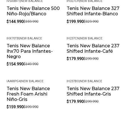
IV500BF1
|
NEW BALANCE
IH327CH
|
NEW BALANCE
Meses de garantía: 1
Tenis New Balance 500
Tenis New Balance 327
-60%
-39%
Niño-Rojo/Blanco
Shifted Infante-Blanco
Garantía: Por defectos de fábrica
$144.990
$359.990
$199.990
$329.990
Condición: Nuevo
Género: Bebés
IHX70TB
|
NEW BALANCE
IH237CN
|
NEW BALANCE
Tenis New Balance
Tenis New Balance 237
-56%
-40%
Estilo: Urbano
Ihx70 Para Infantes-
Shifted Infante-Café
Negro
$179.990
$299.990
SKU: 772124C_6
$154.990
$349.990
IAARIPG4
|
NEW BALANCE
IH237BO
|
NEW BALANCE
Tenis New Balance
Tenis New Balance 237
-60%
-40%
Fresh Foam Arishi
Shifted Infante-Gris
Niño-Gris
$179.990
$299.990
$159.990
$399.990