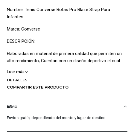
Nombre: Tenis Converse Botas Pro Blaze Strap Para
Infantes
Marca: Converse
DESCRIPCIÓN:
Elaboradas en material de primera calidad que permiten un
alto rendimiento; Cuentan con un diseño deportivo el cual
posee una capellada elaborar en cuero para mayor
Leer más
perdurabilidad así mismo se combinan con el cuello
DETALLES
acolchado al igual que la lengüeta permitiendo mayor
COMPARTIR ESTE PRODUCTO
protección adicionalmente cuenta que optimiza la
amortiguación dando confort en cada paso también pose
cierre con correa con seguro en velcro y cordones para un
Envio
ajuste personalizado haciéndolo un calzado versátil; La
Envíos gratis, dependiendo del monto y lugar de destino
entresuela está elaborada en EVA combinada con la suela en
caucho permiten una amortiguación y sujeción optima en
diferentes superficies; Composición: Capellada: 38.16% PU &