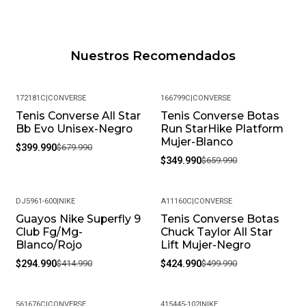
Nuestros Recomendados
172181C
|
CONVERSE
166799C
|
CONVERSE
Tenis Converse All Star
Tenis Converse Botas
-41%
-47%
Bb Evo Unisex-Negro
Run StarHike Platform
Mujer-Blanco
$399.990
$679.990
$349.990
$659.990
DJ5961-600
|
NIKE
A11160C
|
CONVERSE
Guayos Nike Superfly 9
Tenis Converse Botas
-29%
-15%
Club Fg/Mg-
Chuck Taylor All Star
Blanco/Rojo
Lift Mujer-Negro
$294.990
$414.990
$424.990
$499.990
561676C
|
CONVERSE
415445-102
|
NIKE