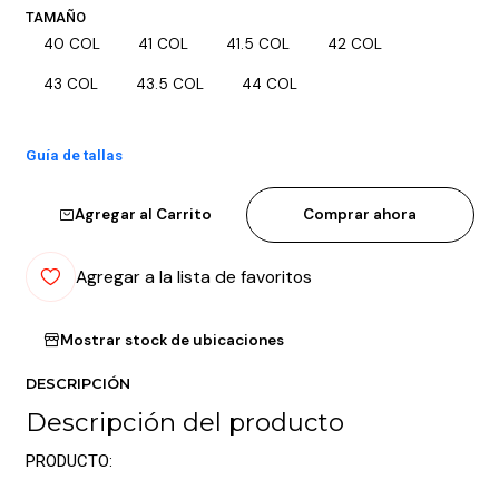
TAMAÑO
40 COL
41 COL
41.5 COL
42 COL
43 COL
43.5 COL
44 COL
Guía de tallas
Agregar al Carrito
Comprar ahora
Agregar a la lista de favoritos
Mostrar stock de ubicaciones
DESCRIPCIÓN
Descripción del producto
PRODUCTO: