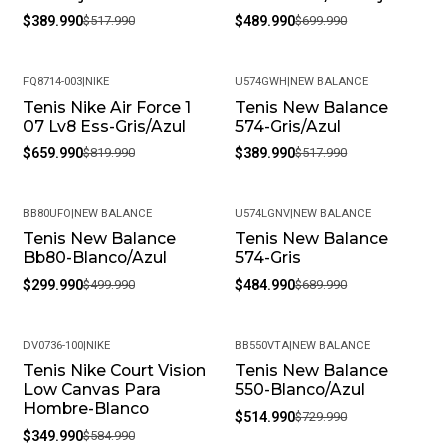
$389.990
$517.990
$489.990
$699.990
FQ8714-003
|
NIKE
U574GWH
|
NEW BALANCE
Tenis Nike Air Force 1
Tenis New Balance
-20%
-25%
07 Lv8 Ess-Gris/Azul
574-Gris/Azul
$659.990
$819.990
$389.990
$517.990
BB80UFO
|
NEW BALANCE
U574LGNV
|
NEW BALANCE
Tenis New Balance
Tenis New Balance
-40%
-30%
Bb80-Blanco/Azul
574-Gris
$299.990
$499.990
$484.990
$689.990
DV0736-100
|
NIKE
BB550VTA
|
NEW BALANCE
Tenis Nike Court Vision
Tenis New Balance
-40%
-29%
Low Canvas Para
550-Blanco/Azul
Hombre-Blanco
$514.990
$729.990
$349.990
$584.990