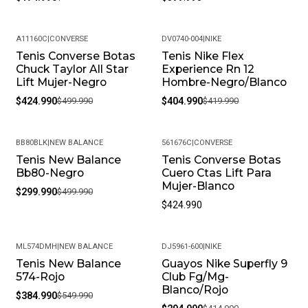
A11160C
|
CONVERSE
DV0740-004
|
NIKE
Tenis Converse Botas
Tenis Nike Flex
-15%
-4%
Chuck Taylor All Star
Experience Rn 12
Lift Mujer-Negro
Hombre-Negro/Blanco
$424.990
$499.990
$404.990
$419.990
BB80BLK
|
NEW BALANCE
561676C
|
CONVERSE
Tenis New Balance
Tenis Converse Botas
-40%
Bb80-Negro
Cuero Ctas Lift Para
Mujer-Blanco
$299.990
$499.990
$424.990
ML574DMH
|
NEW BALANCE
DJ5961-600
|
NIKE
Tenis New Balance
Guayos Nike Superfly 9
-30%
-29%
574-Rojo
Club Fg/Mg-
Blanco/Rojo
$384.990
$549.990