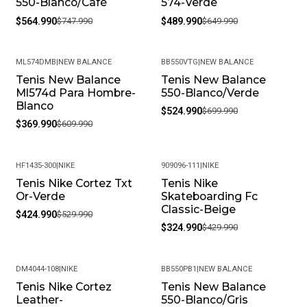
550-Blanco/Café
574-Verde
Garantía: Por defectos de fábrica
$564.990
$747.990
$489.990
$649.990
Condición: Nuevo
ML574DMB
|
NEW BALANCE
BB550VTG
|
NEW BALANCE
Género: Unisex
Tenis New Balance
Tenis New Balance
-39%
-25%
Ml574d Para Hombre-
550-Blanco/Verde
Estilo: Baloncesto
Blanco
$524.990
$699.990
$369.990
$609.990
SKU: 172181C_8
HF1435-300
|
NIKE
909096-111
|
NIKE
Tenis Nike Cortez Txt
Tenis Nike
-20%
-24%
Or-Verde
Skateboarding Fc
Classic-Beige
$424.990
$529.990
$324.990
$429.990
DM4044-108
|
NIKE
BB550PB1
|
NEW BALANCE
Tenis Nike Cortez
Tenis New Balance
-20%
-32%
Leather-
550-Blanco/Gris