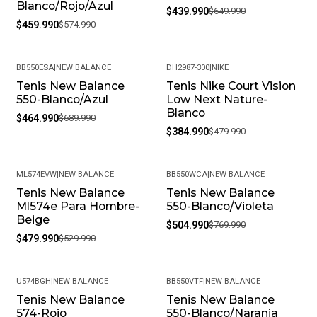
Blanco/Rojo/Azul
$439.990
$649.990
$459.990
$574.990
BB550ESA
|
NEW BALANCE
DH2987-300
|
NIKE
Tenis New Balance
Tenis Nike Court Vision
-33%
-20%
550-Blanco/Azul
Low Next Nature-
Blanco
$464.990
$689.990
$384.990
$479.990
ML574EVW
|
NEW BALANCE
BB550WCA
|
NEW BALANCE
Tenis New Balance
Tenis New Balance
-9%
-34%
Ml574e Para Hombre-
550-Blanco/Violeta
Beige
$504.990
$769.990
$479.990
$529.990
U574BGH
|
NEW BALANCE
BB550VTF
|
NEW BALANCE
Tenis New Balance
Tenis New Balance
-25%
-30%
574-Rojo
550-Blanco/Naranja