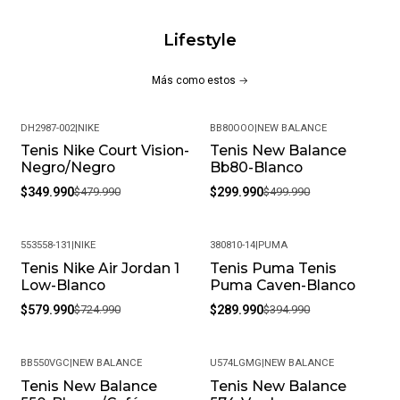
100% Caucho
Lifestyle
CARACTERÍSTICAS PRINCIPALES:
Más como estos
Capellada en malla
Estampados Peace & Unity
DH2987-002
|
NIKE
BB80OOO
|
NEW BALANCE
Cierre en cordones
Tenis Nike Court Vision-
Tenis New Balance
-27%
-40%
Entresuela elaborada con React drop-in
Negro/Negro
Bb80-Blanco
Suela exterior de goma
$349.990
$479.990
$299.990
$499.990
Composición: Capellada 53% Textil (100% Poliéster)47%
Sintético (Tpu)/ Forro 91%Poliester 9%Spandex /
Plantilla 100% Algodón/ Suela 100% Caucho
553558-131
|
NIKE
380810-14
|
PUMA
Tenis Nike Air Jordan 1
Tenis Puma Tenis
-20%
-27%
MÁS DETALLES:
Low-Blanco
Puma Caven-Blanco
$579.990
$724.990
$289.990
$394.990
Peso del paquete: 1 kg
Modelo: 172181C
BB550VGC
|
NEW BALANCE
U574LGMG
|
NEW BALANCE
Meses de garantía: 1
Tenis New Balance
Tenis New Balance
-24%
-25%