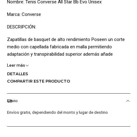
Nombre: Tenis Converse All Star Bb Evo Unisex
Marca: Converse
DESCRIPCIÓN:
Zapatillas de basquet de alto rendimiento Poseen un corte
medio con capellada fabricada en malla permitiendo
adaptación y transpirabilidad superior además añade
estampados Peace & Unity, que se combinan con toques de
Leer más
colores vivos para ayudarte a marcar la diferencia. La parte
DETALLES
interna pose plantilla acolchada permitiendo confort en cada
COMPARTIR ESTE PRODUCTO
paso así mismo cuenta con lengüeta acolchada y cierre en
cordones para un ajuste personalizado; La entresuela está
elaborada con React drop-in generando una alto rango de
Envio
movimiento y capacidad de respuesta por último la suela
Envíos gratis, dependiendo del monto y lugar de destino
exterior de goma posee secuencia multidireccional
permitiendo maximizar la tracción. Composición: Capellada
53% Textil (100% Poliéster)47% Sintético (Tpu)/ Forro
91%Poliester 9%Spandex / Plantilla 100% Algodón/ Suela