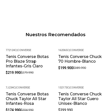
Nuestros Recomendados
772124C
|
CONVERSE
162065C
|
CONVERSE
Tenis Converse Botas
Tenis Converse Chuck
-21%
-49%
Pro Blaze Strap
70 Hombre-Blanco
Infantes-Gris Claro
$199.900
$389.990
$219.990
$279.990
7J234C
|
CONVERSE
132173C
|
CONVERSE
Tenis Converse Botas
Tenis Converse Chuck
-15%
Chuck Taylor All Star
Taylor All Star Cuero
Infantes-Rosa
Unisex-Blanco
$174.990
$204.990
$399.990