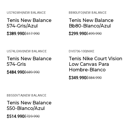
¿Cómo debo cuidar mis productos? Para mantener tu
producto en las mejores condiciones, recomendamos
U574GWH
|
NEW BALANCE
BB80UFO
|
NEW BALANCE
limpiarlos con un paño húmedo y evitar el uso de
Tenis New Balance
Tenis New Balance
-25%
-40%
productos químicos fuertes. Almacénalos en un lugar
574-Gris/Azul
Bb80-Blanco/Azul
fresco y seco cuando no los estés usando.
$389.990
$517.990
$299.990
$499.990
• Peso del Producto: Ligero, ideal para uso diario.
U574LGNV
|
NEW BALANCE
DV0736-100
|
NIKE
Tenis New Balance
Tenis Nike Court Vision
-30%
-40%
574-Gris
Low Canvas Para
Hombre-Blanco
$484.990
$689.990
$349.990
$584.990
BB550VTA
|
NEW BALANCE
Tenis New Balance
-29%
550-Blanco/Azul
$514.990
$729.990