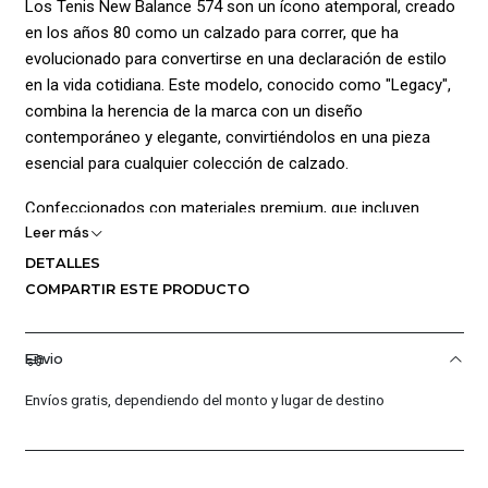
Los Tenis New Balance 574 son un ícono atemporal, creado
en los años 80 como un calzado para correr, que ha
evolucionado para convertirse en una declaración de estilo
en la vida cotidiana. Este modelo, conocido como "Legacy",
combina la herencia de la marca con un diseño
contemporáneo y elegante, convirtiéndolos en una pieza
esencial para cualquier colección de calzado.
Confeccionados con materiales premium, que incluyen
Leer más
gamuzas, textiles y mallas sintéticas, los 574 ofrecen una
comodidad excepcional y un acabado atractivo. La media
DETALLES
suela cuenta con amortiguación en EVA de doble densidad,
COMPARTIR ESTE PRODUCTO
lo que proporciona una experiencia de uso suave y
confortable, mientras que el soporte en TPU en la parte
Envio
externa del talón asegura una estabilidad adicional en cada
paso.
Envíos gratis, dependiendo del monto y lugar de destino
Ideal para quienes buscan marcar tendencia, estos tenis son
perfectos para un estilo urbano y versátil.