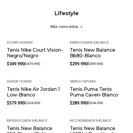
Instrucciones de cuidado:
Lifestyle
No lavar a mano ni en lavadora.
Más como estos
Evitar el uso de detergentes, aceites o blanqueadores.
Para limpiar, utilizar un cepillo suave, seco y limpio.
DH2987-002
|
NIKE
BB80OOO
|
NEW BALANCE
Tenis Nike Court Vision-
Tenis New Balance
-27%
-40%
Composición:
Negro/Negro
Bb80-Blanco
$349.990
$479.990
$299.990
$499.990
Capellada: 68% Cuero, 18% Sintético, 14% Textil (Malla)
Forro: 100% Poliéster
553558-131
|
NIKE
380810-14
|
PUMA
Tenis Nike Air Jordan 1
Tenis Puma Tenis
-20%
-27%
Suela: 100% Caucho
Low-Blanco
Puma Caven-Blanco
Plantilla: 100% Poliéster
$579.990
$724.990
$289.990
$394.990
Origen: Indonesia
BB550VGC
|
NEW BALANCE
ML574DMB
|
NEW BALANCE
Los Tenis New Balance 574 son más que calzado; son una
Tenis New Balance
Tenis New Balance
-24%
-39%