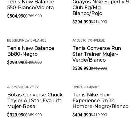
Tenis New Balance
Guayos Nike Superfly 9
-34%
-29%
550-Blanco/Violeta
Club Fg/Mg-
Blanco/Rojo
$504.990
$769.990
$294.990
$414.990
BB80BLK
|
NEW BALANCE
A13359C
|
CONVERSE
Tenis New Balance
Tenis Converse Run
-40%
-19%
Bb80-Negro
Star Trainer Mujer-
Verde/Blanco
$299.990
$499.990
$339.990
$419.990
A08397C
|
CONVERSE
DV0740-004
|
NIKE
Botas Converse Chuck
Tenis Nike Flex
-15%
-4%
Taylor All Star Eva Lift
Experience Rn 12
Mujer-Rosa
Hombre-Negro/Blanco
$329.990
$389.990
$404.990
$419.990