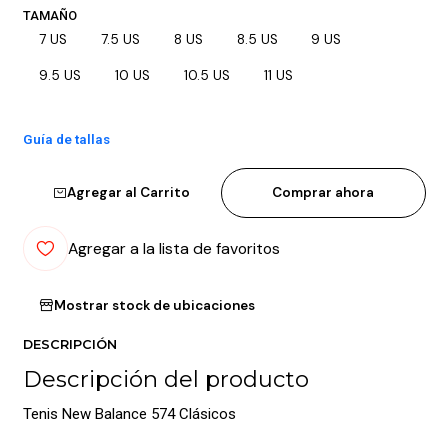
TAMAÑO
7 US
7.5 US
8 US
8.5 US
9 US
9.5 US
10 US
10.5 US
11 US
Guía de tallas
Agregar al Carrito
Comprar ahora
Agregar a la lista de favoritos
Mostrar stock de ubicaciones
DESCRIPCIÓN
Descripción del producto
Tenis New Balance 574 Clásicos