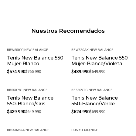
Nuestros Recomendados
BBW550RF
|
NEW BALANCE
BBW550AK
|
NEW BALANCE
Tenis New Balance 550
Tenis New Balance 550
-25%
-25%
Mujer-Blanco
Mujer-Blanco/Violeta
$574.990
$765.990
$489.990
$649.990
BB550PB1
|
NEW BALANCE
BB550VTG
|
NEW BALANCE
Tenis New Balance
Tenis New Balance
-32%
-25%
550-Blanco/Gris
550-Blanco/Verde
$439.990
$649.990
$524.990
$699.990
BB550WCA
|
NEW BALANCE
DJ5961-600
|
NIKE