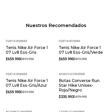
Nuestros Recomendados
FQ8714-002
|
NIKE
FQ8714-001
|
NIKE
Tenis Nike Air Force 1
Tenis Nike Air Force 1
-20%
-20%
07 Lv8 Ess-Gris
07 Lv8 Ess-Gris/Verde
$659.990
$819.990
$659.990
$819.990
FQ8714-003
|
NIKE
A10421C
|
CONVERSE
Tenis Nike Air Force 1
Botas Converse Run
-20%
-30%
07 Lv8 Ess-Gris/Azul
Star Hike Unisex-
Rojo/Negro
$659.990
$819.990
$335.993
$479.990
A11539C
|
CONVERSE
172181C
|
CONVERSE