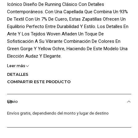
Icónico Diseño De Running Clásico Con Detalles
Contemporáneos. Con Una Capellada Que Combina Un 93%
De Textil Con Un 7% De Cuero, Estas Zapatillas Ofrecen Un
Equilibrio Perfecto Entre Durabilidad Y Estilo. Los Detalles En
Ante Y Los Tejidos Woven Añaden Un Toque De
Sofisticación A Su Vibrante Combinación De Colores En
Green Gorge Y Yellow Ochre, Haciendo De Este Modelo Una
Elección Audaz Y Elegante.
Leer más
Características Clave:
DETALLES
Composición: Capellada 93% Textil Y 7% Cuero Para Un
COMPARTIR ESTE PRODUCTO
Acabado Duradero Y Con Estilo.
Mediasuela: Supersuave Para Una Amortiguación Que
Envio
Garantiza Comodidad En Cada Paso.
Envíos gratis, dependiendo del monto y lugar de destino
Suela: 100% Caucho, Diseñada Para Proporcionar Tracción Y
Resistencia Al Desgaste.