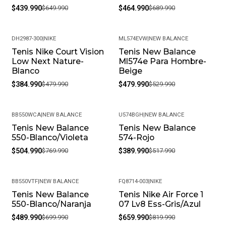
Con Su Empaque Original.
$439.990
$649.990
$464.990
$689.990
Política De Devoluciones: Si Por Alguna Razón No Estás
Satisfecho Con Tu Compra, Ofrecemos Una Política De
DH2987-300
|
NIKE
ML574EVW
|
NEW BALANCE
Devoluciones Flexible. Queremos Que Estés
Tenis Nike Court Vision
Tenis New Balance
-20%
-9%
Completamente Feliz Y Puedas Volver A Elegirnos.
Low Next Nature-
Ml574e Para Hombre-
Blanco
Beige
¿Cómo Debo Cuidar Mis Productos? Para Mantener Tu
$384.990
$479.990
$479.990
$529.990
Producto En Las Mejores Condiciones, Recomendamos
Limpiarlos Con Un Paño Húmedo Y Evitar El Uso De
Productos Químicos Fuertes. Almacénalos En Un Lugar
BB550WCA
|
NEW BALANCE
U574BGH
|
NEW BALANCE
Fresco Y Seco Cuando No Los Estés Usando.
Tenis New Balance
Tenis New Balance
-34%
-25%
• Peso Del Producto: Ligero, Ideal Para Uso Diario.
550-Blanco/Violeta
574-Rojo
$504.990
$769.990
$389.990
$517.990
BB550VTF
|
NEW BALANCE
FQ8714-003
|
NIKE
Tenis New Balance
Tenis Nike Air Force 1
-30%
-20%
550-Blanco/Naranja
07 Lv8 Ess-Gris/Azul
$489.990
$699.990
$659.990
$819.990