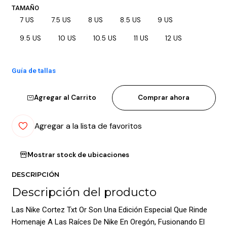
TAMAÑO
7 US
7.5 US
8 US
8.5 US
9 US
9.5 US
10 US
10.5 US
11 US
12 US
Guía de tallas
Agregar al Carrito
Comprar ahora
Agregar a la lista de favoritos
Mostrar stock de ubicaciones
DESCRIPCIÓN
Descripción del producto
Las Nike Cortez Txt Or Son Una Edición Especial Que Rinde
Homenaje A Las Raíces De Nike En Oregón, Fusionando El