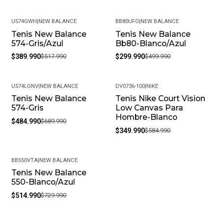
U574GWH
|
NEW BALANCE
BB80UFO
|
NEW BALANCE
Tenis New Balance
Tenis New Balance
-25%
-40%
574-Gris/Azul
Bb80-Blanco/Azul
$389.990
$517.990
$299.990
$499.990
U574LGNV
|
NEW BALANCE
DV0736-100
|
NIKE
Tenis New Balance
Tenis Nike Court Vision
-30%
-40%
574-Gris
Low Canvas Para
Hombre-Blanco
$484.990
$689.990
$349.990
$584.990
BB550VTA
|
NEW BALANCE
Tenis New Balance
-29%
550-Blanco/Azul
$514.990
$729.990