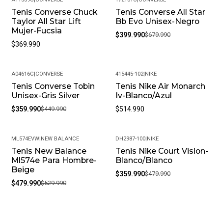
Tenis Converse Chuck
Tenis Converse All Star
-41%
Taylor All Star Lift
Bb Evo Unisex-Negro
Mujer-Fucsia
$399.990
$679.990
$369.990
A04616C
|
CONVERSE
415445-102
|
NIKE
Tenis Converse Tobin
Tenis Nike Air Monarch
-20%
Unisex-Gris Silver
Iv-Blanco/Azul
$359.990
$449.990
$514.990
ML574EVW
|
NEW BALANCE
DH2987-100
|
NIKE
Tenis New Balance
Tenis Nike Court Vision-
-9%
-25%
Ml574e Para Hombre-
Blanco/Blanco
Beige
$359.990
$479.990
$479.990
$529.990