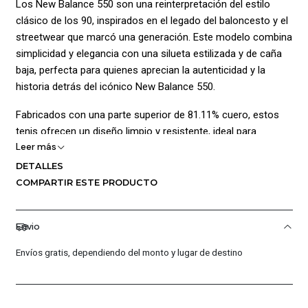
Los New Balance 550 son una reinterpretación del estilo
clásico de los 90, inspirados en el legado del baloncesto y el
streetwear que marcó una generación. Este modelo combina
simplicidad y elegancia con una silueta estilizada y de caña
baja, perfecta para quienes aprecian la autenticidad y la
historia detrás del icónico New Balance 550.
Fabricados con una parte superior de 81.11% cuero, estos
tenis ofrecen un diseño limpio y resistente, ideal para
Leer más
cualquier época. La mezcla de gamuza y cuero en la
capellada les otorga durabilidad y un toque premium,
DETALLES
mientras que la suela de 100% caucho garantiza tracción y
COMPARTIR ESTE PRODUCTO
comodidad en cada paso.
Además, cuentan con una amortiguación en EVA,
Envio
proporcionando una pisada cómoda y ligera. Aunque no
Envíos gratis, dependiendo del monto y lugar de destino
están diseñados específicamente para la práctica deportiva,
su construcción confiable y estilo versátil los convierte en la
opción perfecta para el uso diario y casual.