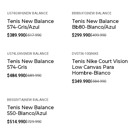
U574GWH
|
NEW BALANCE
BB80UFO
|
NEW BALANCE
Tenis New Balance
Tenis New Balance
-25%
-40%
574-Gris/Azul
Bb80-Blanco/Azul
$389.990
$517.990
$299.990
$499.990
U574LGNV
|
NEW BALANCE
DV0736-100
|
NIKE
Tenis New Balance
Tenis Nike Court Vision
-30%
-40%
574-Gris
Low Canvas Para
Hombre-Blanco
$484.990
$689.990
$349.990
$584.990
BB550VTA
|
NEW BALANCE
Tenis New Balance
-29%
550-Blanco/Azul
$514.990
$729.990