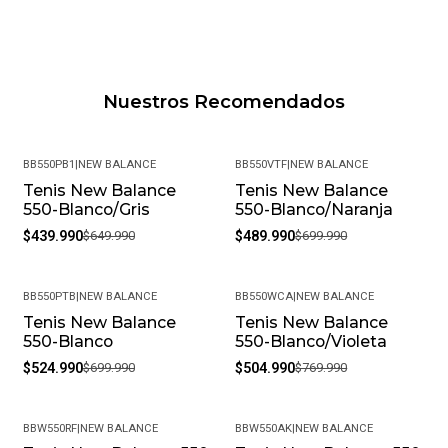
Nuestros Recomendados
BB550PB1
|
NEW BALANCE
BB550VTF
|
NEW BALANCE
Tenis New Balance
Tenis New Balance
-32%
-30%
550-Blanco/Gris
550-Blanco/Naranja
$439.990
$649.990
$489.990
$699.990
BB550PTB
|
NEW BALANCE
BB550WCA
|
NEW BALANCE
Tenis New Balance
Tenis New Balance
-25%
-34%
550-Blanco
550-Blanco/Violeta
$524.990
$699.990
$504.990
$769.990
BBW550RF
|
NEW BALANCE
BBW550AK
|
NEW BALANCE