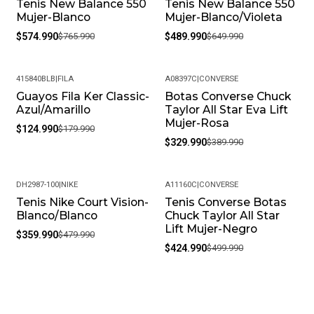
Tenis New Balance 550
Tenis New Balance 550
-25%
-25%
Mujer-Blanco
Mujer-Blanco/Violeta
$574.990
$765.990
$489.990
$649.990
415840BLB
|
FILA
A08397C
|
CONVERSE
Guayos Fila Ker Classic-
Botas Converse Chuck
-31%
-15%
Azul/Amarillo
Taylor All Star Eva Lift
Mujer-Rosa
$124.990
$179.990
$329.990
$389.990
DH2987-100
|
NIKE
A11160C
|
CONVERSE
Tenis Nike Court Vision-
Tenis Converse Botas
-25%
-15%
Blanco/Blanco
Chuck Taylor All Star
Lift Mujer-Negro
$359.990
$479.990
$424.990
$499.990