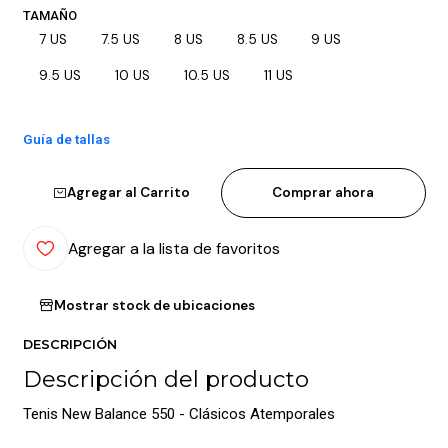
TAMAÑO
7 US
7.5 US
8 US
8.5 US
9 US
9.5 US
10 US
10.5 US
11 US
Guía de tallas
Agregar al Carrito
Comprar ahora
Agregar a la lista de favoritos
Mostrar stock de ubicaciones
DESCRIPCIÓN
Descripción del producto
Tenis New Balance 550 - Clásicos Atemporales