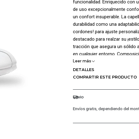
funcionalidad. Enriquecido con u
de uso excepcionalmente confor
un confort insuperable. La capel
durabilidad como una adaptabilid
cordones! para ajuste personaliz
destacado para realzar su ¡estil
tracción que asegura un sólido a
en cualquier entorno. Composici
Leer más
Forro: Poliéster 100%.
DETALLES
COMPARTIR ESTE PRODUCTO
Envio
Envíos gratis, dependiendo del mont