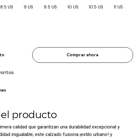
8.5 US
9 US
9.5 US
10 US
10.5 US
11 US
ito
Comprar ahora
voritos
nes
del producto
imera calidad que garantizan una durabilidad excepcional y
dad inigualable, este calzado fusiona ¡estilo urbano! y