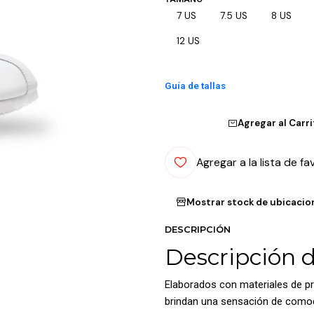
7 US
7.5 US
8 US
12 US
Guía de tallas
Agregar al Carr
Agregar a la lista de fa
Mostrar stock de ubicacio
DESCRIPCIÓN
Descripción 
Elaborados con materiales de pr
brindan una sensación de comodi