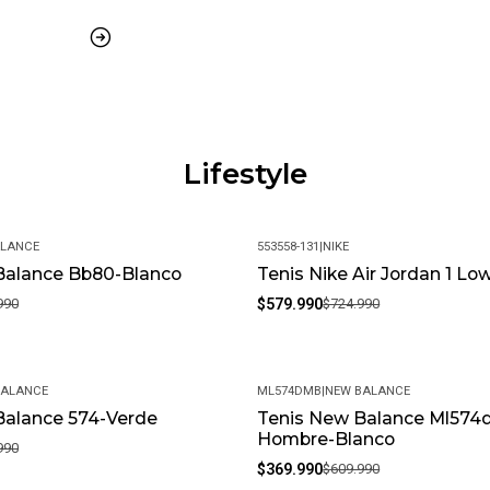
Lifestyle
ALANCE
553558-131
|
NIKE
Balance Bb80-Blanco
Tenis Nike Air Jordan 1 Lo
-20%
990
$579.990
$724.990
BALANCE
ML574DMB
|
NEW BALANCE
Balance 574-Verde
Tenis New Balance Ml574d
-39%
Hombre-Blanco
990
$369.990
$609.990