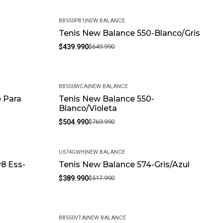
BB550PB1
|
NEW BALANCE
-
Tenis New Balance 550-Blanco/Gris
-32%
$439.990
$649.990
BB550WCA
|
NEW BALANCE
 Para
Tenis New Balance 550-
-34%
Blanco/Violeta
$504.990
$769.990
U574GWH
|
NEW BALANCE
v8 Ess-
Tenis New Balance 574-Gris/Azul
-25%
$389.990
$517.990
BB550VTA
|
NEW BALANCE