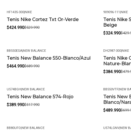
HF1435-300
|
NIKE
909096-111
|
NIKE
Tenis Nike Cortez Txt Or-Verde
Tenis Nike 
-20%
-24%
Beige
$424.990
$529.990
$324.990
$429.
BB550ESA
|
NEW BALANCE
DH2987-300
|
NIKE
Tenis New Balance 550-Blanco/Azul
Tenis Nike 
-33%
-20%
Nature-Bla
$464.990
$689.990
$384.990
$479.
U574BGH
|
NEW BALANCE
BB550VTF
|
NEW B
Tenis New Balance 574-Rojo
Tenis New 
-25%
-30%
Blanco/Nar
$389.990
$517.990
$489.990
$699.
BB80UFO
|
NEW BALANCE
U574LGNV
|
NEW B