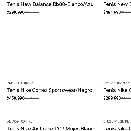
Tenis New Balance Bb80-Blanco/Azul
Tenis New B
-40%
-30%
$299.990
$499.990
$484.990
$689.
DM4044-001
|
NIKE
DM4044-102
|
NIKE
Tenis Nike Cortez Sportswear-Negro
Tenis Nike 
-20%
-39%
$459.990
$574.990
$299.990
$489.
DD8959-100
|
NIKE
DH2987-100
|
NIKE
Tenis Nike Air Force 1 '07 Mujer-Blanco
Tenis Nike 
-25%