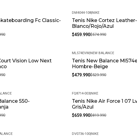
DM4044-108
|
NIKE
Skateboarding Fc Classic-
Tenis Nike Cortez Leather
-20%
Blanco/Rojo/Azul
990
$459.990
$574.990
ML574EVW
|
NEW BALANCE
Court Vision Low Next
Tenis New Balance Ml574e
-9%
nco
Hombre-Beige
990
$479.990
$529.990
ALANCE
FQ8714-003
|
NIKE
Balance 550-
Tenis Nike Air Force 1 07 L
-20%
anja
Gris/Azul
990
$659.990
$819.990
ALANCE
DV0736-100
|
NIKE