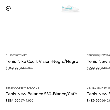
DH2987-002
|
NIKE
BB80OOO
|
NEW B
Tenis Nike Court Vision-Negro/Negro
Tenis New 
-27%
-40%
$349.990
$479.990
$299.990
$499.
BB550VGC
|
NEW BALANCE
U574LGMG
|
NEW 
Tenis New Balance 550-Blanco/Café
Tenis New 
-24%
-25%
$564.990
$747.990
$489.990
$649.