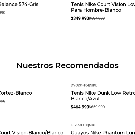
alance 574-Gris
Tenis Nike Court Vision L
-40%
Para Hombre-Blanco
990
$349.990
$584.990
Nuestros Recomendados
DV0831-104
|
NIKE
Cortez-Blanco
Tenis Nike Dunk Low Retr
-30%
Blanco/Azul
990
$464.990
$659.990
FJ2558-100
|
NIKE
Court Vision-Blanco/Blanco
Guayos Nike Phantom Luna
-19%