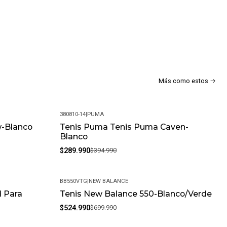
Más como estos
380810-14
|
PUMA
w-Blanco
Tenis Puma Tenis Puma Caven-
-27%
Blanco
$289.990
$394.990
BB550VTG
|
NEW BALANCE
 Para
Tenis New Balance 550-Blanco/Verde
-25%
$524.990
$699.990