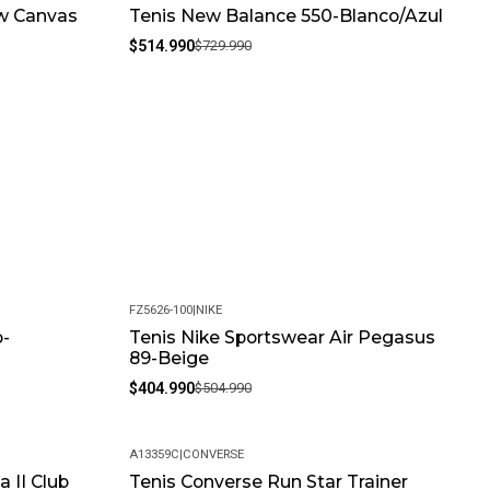
ow Canvas
Tenis New Balance 550-Blanco/Azul
-29%
$514.990
$729.990
FZ5626-100
|
NIKE
o-
Tenis Nike Sportswear Air Pegasus
-20%
89-Beige
$404.990
$504.990
A13359C
|
CONVERSE
 II Club
Tenis Converse Run Star Trainer
-19%