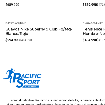
$689.990
$359.990
$479.
DJ5961-600
|
NIKE
DV0740-004
|
NIKE
Guayos Nike Superfly 9 Club Fg/Mg-
Tenis Nike 
-29%
-4%
Blanco/Rojo
Hombre-Ne
$294.990
$414.990
$404.990
$419.
Tu arsenal definitivo. Reunimos la innovación de Nike, la herencia de Jor
élite para equipar tu rendimiento y elevar tu estilo. Desde el training más 