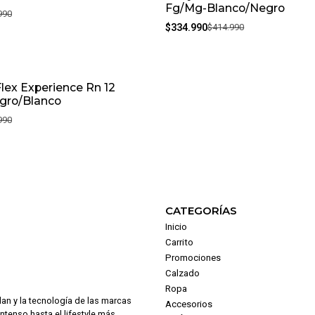
Fg/Mg-Blanco/Negro
990
$334.990
$414.990
Flex Experience Rn 12
gro/Blanco
990
CATEGORÍAS
Inicio
Carrito
Promociones
Calzado
Ropa
dan y la tecnología de las marcas
Accesorios
intenso hasta el lifestyle más