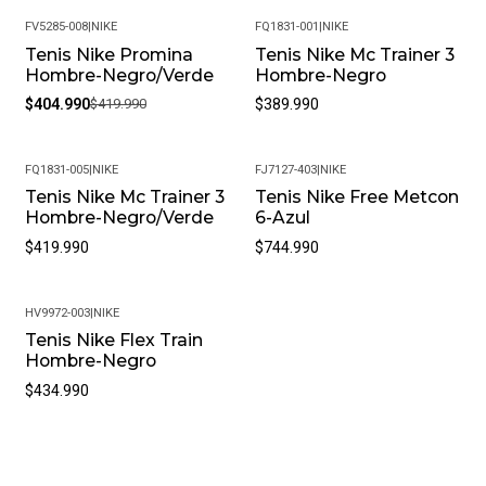
FV5285-008
|
NIKE
FQ1831-001
|
NIKE
Tenis Nike Promina
Tenis Nike Mc Trainer 3
-4%
Hombre-Negro/Verde
Hombre-Negro
$404.990
$419.990
$389.990
FQ1831-005
|
NIKE
FJ7127-403
|
NIKE
Tenis Nike Mc Trainer 3
Tenis Nike Free Metcon
Hombre-Negro/Verde
6-Azul
$419.990
$744.990
HV9972-003
|
NIKE
Tenis Nike Flex Train
Hombre-Negro
$434.990