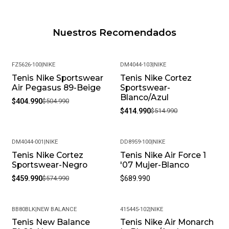
Nuestros Recomendados
FZ5626-100
|
NIKE
DM4044-103
|
NIKE
Tenis Nike Sportswear
Tenis Nike Cortez
-20%
-19%
Air Pegasus 89-Beige
Sportswear-
Blanco/Azul
$404.990
$504.990
$414.990
$514.990
DM4044-001
|
NIKE
DD8959-100
|
NIKE
Tenis Nike Cortez
Tenis Nike Air Force 1
-20%
Sportswear-Negro
'07 Mujer-Blanco
$459.990
$574.990
$689.990
BB80BLK
|
NEW BALANCE
415445-102
|
NIKE
Tenis New Balance
Tenis Nike Air Monarch
-40%