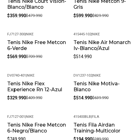
Tenis Nike Court Vision-
Tenis Nike Metcon 9-
-25%
-28%
Blanco/Blanco
Gris
$359.990
$479.990
$599.990
$829.990
FJ7127-300
|
NIKE
415445-102
|
NIKE
Tenis Nike Free Metcon
Tenis Nike Air Monarch
-20%
6-Verde
Iv-Blanco/Azul
$569.990
$709.990
$514.990
DV0740-401
|
NIKE
DV1237-102
|
NIKE
Tenis Nike Flex
Tenis Nike Motiva-
-20%
-20%
Experience Rn 12-Azul
Blanco
$329.990
$409.990
$514.990
$639.990
FJ7127-001
|
NIKE
415400BLB
|
FILA
Tenis Nike Free Metcon
Tenis Fila Airdan
-33%
6-Negro/Blanco
Training-Multicolor
$749.990
$194.990
$289.990