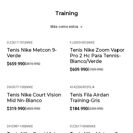
Training
Más como estos
DZ2617-701
|
NIKE
FJ2059-001
|
NIKE
Tenis Nike Metcon 9-
Tenis Nike Zoom Vapor
-20%
-20%
Verde
Pro 2 Hc Para Tennis-
Blanco/Verde
$659.990
$819.990
$609.990
$759.990
DN3577-100
|
NIKE
414220GRY
|
FILA
Tenis Nike Court Vision
Tenis Fila Airdan
-30%
-29%
Mid Nn-Blanco
Training-Gris
$319.990
$459.990
$184.990
$259.990
DH2987-100
|
NIKE
DZ2617-004
|
NIKE