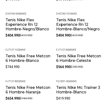
DV0740-004
|
NIKE
DV0740-101
|
NIKE
Tenis Nike Flex
Tenis Nike Flex
-4%
-4%
Experience Rn 12
Experience Rn 12
Hombre-Negro/Blanco
Hombre-Blanco/Negro
$404.990
$419.990
$404.990
$419.990
FJ7127-102
|
NIKE
FJ7127-400
|
NIKE
Tenis Nike Free Metcon
Tenis Nike Free Metcon
-25%
6 Hombre-Blanco
6 Hombre-Celeste
$744.990
$564.990
$749.990
FJ7127-802
|
NIKE
FQ1831-006
|
NIKE
Tenis Nike Free Metcon
Tenis Nike Mc Trainer 3
-12%
6 Hombre-Naranja
Hombre-Blanco
$654.990
$744.990
$419.990