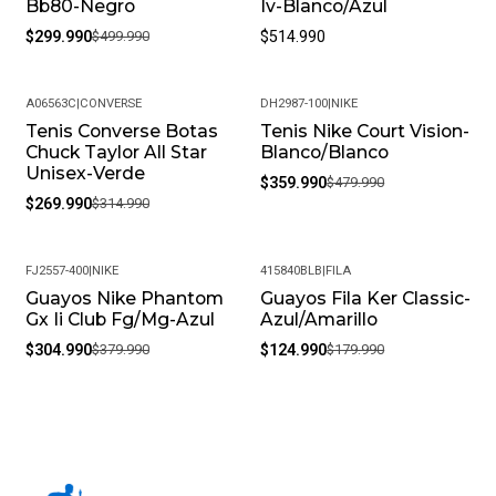
Bb80-Negro
Iv-Blanco/Azul
$299.990
$499.990
$514.990
A06563C
|
CONVERSE
DH2987-100
|
NIKE
Tenis Converse Botas
Tenis Nike Court Vision-
-14%
-25%
Chuck Taylor All Star
Blanco/Blanco
Unisex-Verde
$359.990
$479.990
$269.990
$314.990
FJ2557-400
|
NIKE
415840BLB
|
FILA
Guayos Nike Phantom
Guayos Fila Ker Classic-
-20%
-31%
Gx Ii Club Fg/Mg-Azul
Azul/Amarillo
$304.990
$379.990
$124.990
$179.990