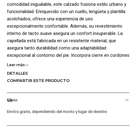
comodidad inigualable, este calzado fusiona estilo urbano y
funcionalidad. Enriquecido con un cuello, lengüeta y plantilla
acolchados, ofrece una experiencia de uso
excepcionalmente confortable. Además, su revestimiento
interno de tacto suave asegura un confort insuperable. La
capellada está fabricada en un resistente material, que
asegura tanto durabilidad como una adaptabilidad
excepcional al contorno del pie. Incorpora cierre en cordones
para ajuste personalizado y agrega el distintivo logo de la
Leer más
marca en un lugar destacado para realzar su estilo y
DETALLES
autenticidad. La suela incorpora un diseño grabado de
COMPARTIR ESTE PRODUCTO
tracción que asegura un sólido agarre en diversas
superficies, brindando una sujeción confiable en cualquier
entorno. Composición: Capellada: Sintético 17% Textil 83%,
Envio
Suela: Caucho 80% Plástico 20%, Forro: Poliéster 100%.
Envíos gratis, dependiendo del monto y lugar de destino