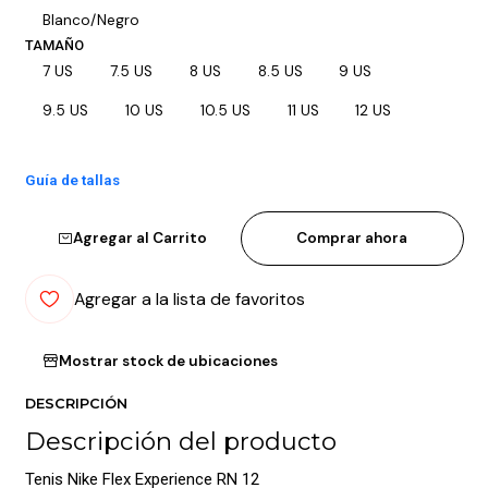
Blanco/Negro
TAMAÑO
7 US
7.5 US
8 US
8.5 US
9 US
9.5 US
10 US
10.5 US
11 US
12 US
Guía de tallas
Agregar al Carrito
Comprar ahora
Agregar a la lista de favoritos
Mostrar stock de ubicaciones
DESCRIPCIÓN
Descripción del producto
Tenis Nike Flex Experience RN 12