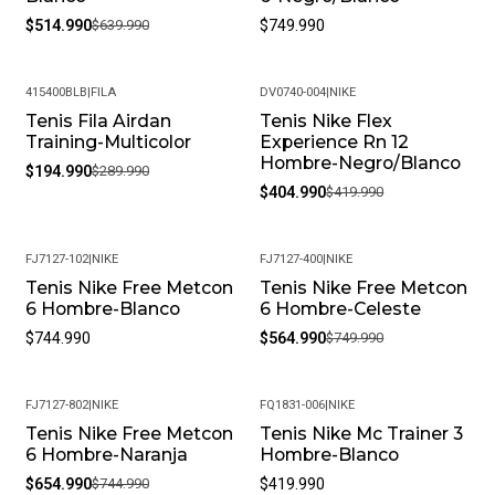
$514.990
$639.990
$749.990
415400BLB
|
FILA
DV0740-004
|
NIKE
Tenis Fila Airdan
Tenis Nike Flex
-33%
-4%
Training-Multicolor
Experience Rn 12
Hombre-Negro/Blanco
$194.990
$289.990
$404.990
$419.990
FJ7127-102
|
NIKE
FJ7127-400
|
NIKE
Tenis Nike Free Metcon
Tenis Nike Free Metcon
-25%
6 Hombre-Blanco
6 Hombre-Celeste
$744.990
$564.990
$749.990
FJ7127-802
|
NIKE
FQ1831-006
|
NIKE
Tenis Nike Free Metcon
Tenis Nike Mc Trainer 3
-12%
6 Hombre-Naranja
Hombre-Blanco
$654.990
$744.990
$419.990