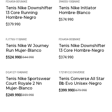
FD6454-001
|
NIKE
394055-100
|
NIKE
Tenis Nike Downshifter
Tenis Nike Initiator
13 Core Running
Hombre-Blanco
Hombre-Negro
$574.990
$379.990
FJ7765-115
|
NIKE
FD6454-003
|
NIKE
Tenis Nike W Journey
Tenis Nike Downshifter
-4%
Run Mujer-Blanco
13 Core Hombre-Negro
$524.990
$544.990
$374.990
DQ4127-104
|
NIKE
172181C
|
CONVERSE
Tenis Nike Sportswear
Tenis Converse All Star
-31%
-41%
Court Royale 2 Nn
Bb Evo Unisex-Negro
Mujer-Blanco
$399.990
$679.990
$249.990
$359.990