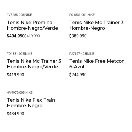
FV5285-008
|
NIKE
FQ1831-001
|
NIKE
Tenis Nike Promina
Tenis Nike Mc Trainer 3
-4%
Hombre-Negro/Verde
Hombre-Negro
$404.990
$419.990
$389.990
FQ1831-005
|
NIKE
FJ7127-403
|
NIKE
Tenis Nike Mc Trainer 3
Tenis Nike Free Metcon
Hombre-Negro/Verde
6-Azul
$419.990
$744.990
HV9972-003
|
NIKE
Tenis Nike Flex Train
Hombre-Negro
$434.990