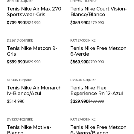
AH8050-024
|
NIKE
DH2987-100
|
NIKE
fabricación. Si encuentras algún inconveniente,
Tenis Nike Air Max 270
Tenis Nike Court Vision-
-20%
-25%
contáctanos y lo resolveremos.
Sportswear-Gris
Blanco/Blanco
¿Es posible cambiar la talla?
$739.990
$924.990
$359.990
$479.990
Claro, aceptamos cambios de talla siempre que el
producto esté en perfectas condiciones y con su empaque
original.
DZ2617-004
|
NIKE
FJ7127-300
|
NIKE
Tenis Nike Metcon 9-
Tenis Nike Free Metcon
-28%
-20%
¿Cuál es su política de devoluciones?
Gris
6-Verde
Si no estás satisfecho, contamos con una política de
$599.990
$829.990
$569.990
$709.990
devoluciones flexible. Queremos que tu experiencia de
compra sea completamente satisfactoria.
415445-102
|
NIKE
DV0740-401
|
NIKE
Tenis Nike Air Monarch
Tenis Nike Flex
-20%
Iv-Blanco/Azul
Experience Rn 12-Azul
$514.990
$329.990
$409.990
DV1237-102
|
NIKE
FJ7127-001
|
NIKE
Tenis Nike Motiva-
Tenis Nike Free Metcon
-20%
Blanco
6-Negro/Blanco