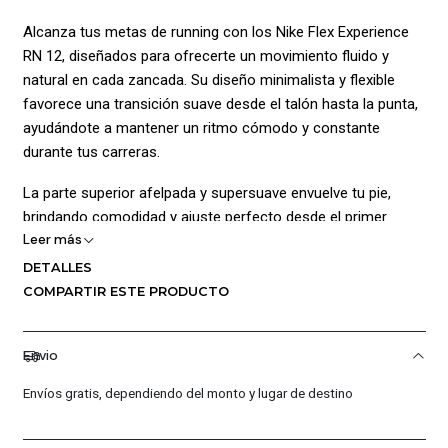
Alcanza tus metas de running con los Nike Flex Experience
RN 12, diseñados para ofrecerte un movimiento fluido y
natural en cada zancada. Su diseño minimalista y flexible
favorece una transición suave desde el talón hasta la punta,
ayudándote a mantener un ritmo cómodo y constante
durante tus carreras.
La parte superior afelpada y supersuave envuelve tu pie,
brindando comodidad y ajuste perfecto desde el primer
Leer más
paso. Además, las ranuras en la suela exterior permiten una
flexibilidad óptima, permitiendo que tu pie se mueva
DETALLES
libremente, adaptándose a cualquier terreno.
COMPARTIR ESTE PRODUCTO
Gracias a su diseño con menos altura, estos tenis ofrecen
mayor ligereza sin comprometer la estabilidad y sujeción que
Envio
necesitas para tus entrenamientos. Ideales para corredores
Envíos gratis, dependiendo del monto y lugar de destino
que buscan comodidad, soporte y libertad de movimiento en
cada carrera.