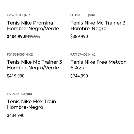
FV5285-008
|
NIKE
FQ1831-001
|
NIKE
Tenis Nike Promina
Tenis Nike Mc Trainer 3
-4%
Hombre-Negro/Verde
Hombre-Negro
$404.990
$419.990
$389.990
FQ1831-005
|
NIKE
FJ7127-403
|
NIKE
Tenis Nike Mc Trainer 3
Tenis Nike Free Metcon
Hombre-Negro/Verde
6-Azul
$419.990
$744.990
HV9972-003
|
NIKE
Tenis Nike Flex Train
Hombre-Negro
$434.990