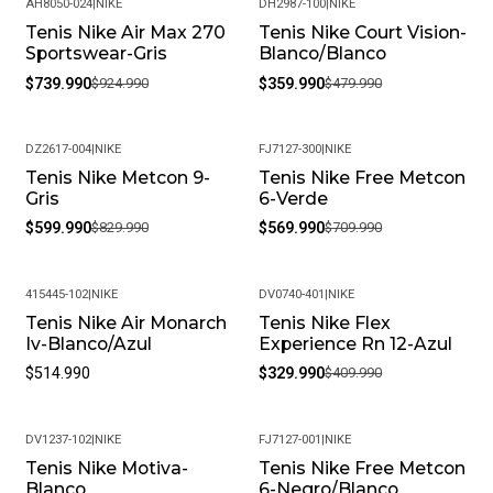
AH8050-024
|
NIKE
DH2987-100
|
NIKE
fabricación. Si encuentras algún inconveniente,
Tenis Nike Air Max 270
Tenis Nike Court Vision-
-20%
-25%
contáctanos y lo resolveremos.
Sportswear-Gris
Blanco/Blanco
¿Es posible cambiar la talla?
$739.990
$924.990
$359.990
$479.990
Claro, aceptamos cambios de talla siempre que el
producto esté en perfectas condiciones y con su empaque
original.
DZ2617-004
|
NIKE
FJ7127-300
|
NIKE
Tenis Nike Metcon 9-
Tenis Nike Free Metcon
-28%
-20%
¿Cuál es su política de devoluciones?
Gris
6-Verde
Si no estás satisfecho, contamos con una política de
$599.990
$829.990
$569.990
$709.990
devoluciones flexible. Queremos que tu experiencia de
compra sea completamente satisfactoria.
415445-102
|
NIKE
DV0740-401
|
NIKE
Tenis Nike Air Monarch
Tenis Nike Flex
-20%
Iv-Blanco/Azul
Experience Rn 12-Azul
$514.990
$329.990
$409.990
DV1237-102
|
NIKE
FJ7127-001
|
NIKE
Tenis Nike Motiva-
Tenis Nike Free Metcon
-20%
Blanco
6-Negro/Blanco