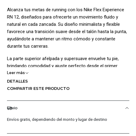
Alcanza tus metas de running con los Nike Flex Experience
RN 12, diseñados para ofrecerte un movimiento fluido y
natural en cada zancada. Su diseño minimalista y flexible
favorece una transición suave desde el talón hasta la punta,
ayudándote a mantener un ritmo cómodo y constante
durante tus carreras.
La parte superior afelpada y supersuave envuelve tu pie,
brindando comodidad y ajuste perfecto desde el primer
Leer más
paso. Además, las ranuras en la suela exterior permiten una
flexibilidad óptima, permitiendo que tu pie se mueva
DETALLES
libremente, adaptándose a cualquier terreno.
COMPARTIR ESTE PRODUCTO
Gracias a su diseño con menos altura, estos tenis ofrecen
mayor ligereza sin comprometer la estabilidad y sujeción que
Envio
necesitas para tus entrenamientos. Ideales para corredores
Envíos gratis, dependiendo del monto y lugar de destino
que buscan comodidad, soporte y libertad de movimiento en
cada carrera.