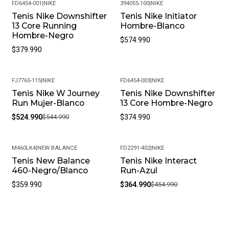
FD6454-001
|
NIKE
394055-100
|
NIKE
Tenis Nike Downshifter
Tenis Nike Initiator
13 Core Running
Hombre-Blanco
Hombre-Negro
$574.990
$379.990
FJ7765-115
|
NIKE
FD6454-003
|
NIKE
Tenis Nike W Journey
Tenis Nike Downshifter
-4%
Run Mujer-Blanco
13 Core Hombre-Negro
$524.990
$544.990
$374.990
M460LK4
|
NEW BALANCE
FD2291-402
|
NIKE
Tenis New Balance
Tenis Nike Interact
-20%
460-Negro/Blanco
Run-Azul
$359.990
$364.990
$454.990