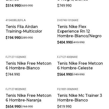
$514.990
$639.990
$749.990
415400BLB
|
FILA
DV0740-101
|
NIKE
Tenis Fila Airdan
Tenis Nike Flex
-33%
-4%
Training-Multicolor
Experience Rn 12
Hombre-Blanco/Negro
$194.990
$289.990
$404.990
$419.990
FJ7127-102
|
NIKE
FJ7127-400
|
NIKE
Tenis Nike Free Metcon
Tenis Nike Free Metcon
-25%
6 Hombre-Blanco
6 Hombre-Celeste
$744.990
$564.990
$749.990
FJ7127-802
|
NIKE
FQ1831-006
|
NIKE
Tenis Nike Free Metcon
Tenis Nike Mc Trainer 3
-12%
6 Hombre-Naranja
Hombre-Blanco
$654.990
$744.990
$419.990