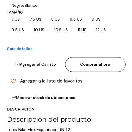
Negro/Blanco
TAMAÑO
7 US
7.5 US
8 US
8.5 US
9 US
9.5 US
10 US
10.5 US
11 US
12 US
Guía de tallas
Agregar al Carrito
Comprar ahora
Agregar a la lista de favoritos
Mostrar stock de ubicaciones
DESCRIPCIÓN
Descripción del producto
Tenis Nike Flex Experience RN 12