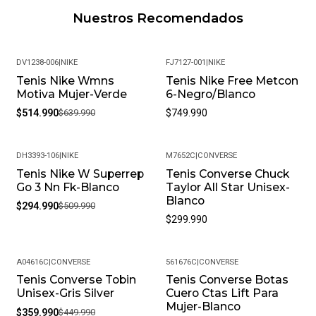
Nuestros Recomendados
DV1238-006
|
NIKE
FJ7127-001
|
NIKE
Tenis Nike Wmns
Tenis Nike Free Metcon
-20%
Motiva Mujer-Verde
6-Negro/Blanco
$514.990
$639.990
$749.990
DH3393-106
|
NIKE
M7652C
|
CONVERSE
Tenis Nike W Superrep
Tenis Converse Chuck
-42%
Go 3 Nn Fk-Blanco
Taylor All Star Unisex-
Blanco
$294.990
$509.990
$299.990
A04616C
|
CONVERSE
561676C
|
CONVERSE
Tenis Converse Tobin
Tenis Converse Botas
-20%
Unisex-Gris Silver
Cuero Ctas Lift Para
Mujer-Blanco
$359.990
$449.990