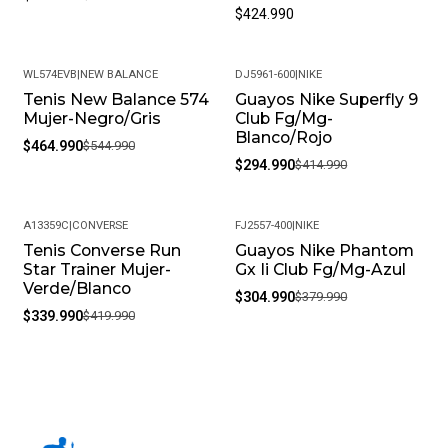
$424.990
WL574EVB
|
NEW BALANCE
DJ5961-600
|
NIKE
Tenis New Balance 574
Guayos Nike Superfly 9
-15%
-29%
Mujer-Negro/Gris
Club Fg/Mg-
Blanco/Rojo
$464.990
$544.990
$294.990
$414.990
A13359C
|
CONVERSE
FJ2557-400
|
NIKE
Tenis Converse Run
Guayos Nike Phantom
-19%
-20%
Star Trainer Mujer-
Gx Ii Club Fg/Mg-Azul
Verde/Blanco
$304.990
$379.990
$339.990
$419.990