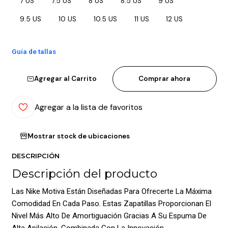
7 US
7.5 US
8 US
8.5 US
9 US
9.5 US
10 US
10.5 US
11 US
12 US
Guía de tallas
Agregar al Carrito
Comprar ahora
Agregar a la lista de favoritos
Mostrar stock de ubicaciones
DESCRIPCIÓN
Descripción del producto
Las Nike Motiva Están Diseñadas Para Ofrecerte La Máxima
Comodidad En Cada Paso. Estas Zapatillas Proporcionan El
Nivel Más Alto De Amortiguación Gracias A Su Espuma De
Alta Apilación, Combinada Con La Innovación