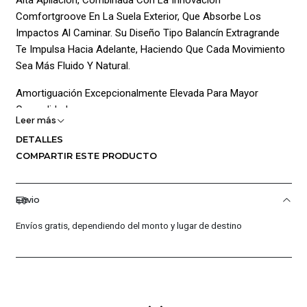
Comfortgroove En La Suela Exterior, Que Absorbe Los
Impactos Al Caminar. Su Diseño Tipo Balancín Extragrande
Te Impulsa Hacia Adelante, Haciendo Que Cada Movimiento
Sea Más Fluido Y Natural.
Amortiguación Excepcionalmente Elevada Para Mayor
Comodidad.
Leer más
Estabilidad Y Flexibilidad Moderadas Para Adaptarse A
DETALLES
Diferentes Actividades.
COMPARTIR ESTE PRODUCTO
Suela Exterior Con Un Patrón Duradero Que Ofrece Mayor
Tracción.
Envio
Envíos gratis, dependiendo del monto y lugar de destino
Detalles Adicionales:
Zona Del Tobillo Con Espuma Suave Tipo Cascada,
Brindando Un Ajuste Cómodo Y Envolvente.
Media Funda Interior Para Facilitar El Calzado Y Reducir El