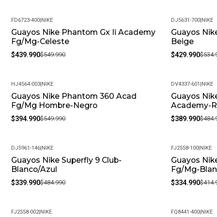
FD6723-400
|
NIKE
DJ5631-700
|
NIKE
Guayos Nike Phantom Gx Ii Academy
Guayos Nik
-20%
-20%
Fg/Mg-Celeste
Beige
$439.990
$549.990
$429.990
$534.
HJ4564-003
|
NIKE
DV4337-601
|
NIKE
Guayos Nike Phantom 360 Acad
Guayos Nik
-28%
-20%
Fg/Mg Hombre-Negro
Academy-R
$394.990
$549.990
$389.990
$484.
DJ5961-146
|
NIKE
FJ2558-100
|
NIKE
Guayos Nike Superfly 9 Club-
Guayos Nike
-30%
-19%
Blanco/Azul
Fg/Mg-Blan
$339.990
$484.990
$334.990
$414.
FJ2558-002
|
NIKE
FQ8441-400
|
NIKE