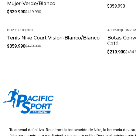
Mujer-Verde/Blanco
$359.990
$339.990
$419.990
DH2987-100
|
NIKE
A09858C
|
CONVER
Tenis Nike Court Vision-Blanco/Blanco
Botas Conve
-25%
-49%
Café
$359.990
$479.990
$219.900
$434.
Tu arsenal definitivo. Reunimos la innovación de Nike, la herencia de Jor
élite para equipar tu rendimiento y elevar tu estilo. Desde el training más 