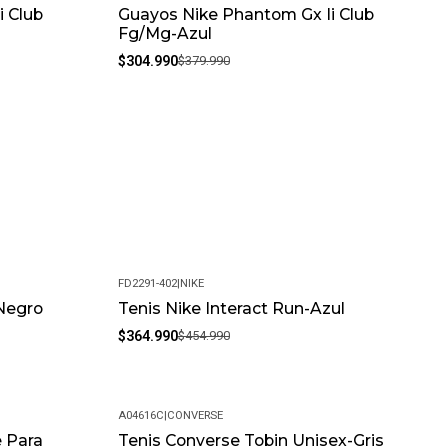
i Club
Guayos Nike Phantom Gx Ii Club
-20%
Fg/Mg-Azul
$304.990
$379.990
FD2291-402
|
NIKE
Negro
Tenis Nike Interact Run-Azul
-20%
$364.990
$454.990
A04616C
|
CONVERSE
 Para
Tenis Converse Tobin Unisex-Gris
-20%