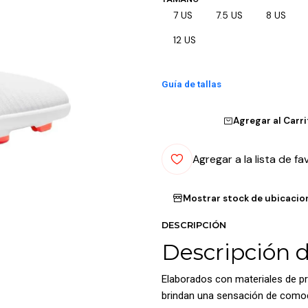
7 US
7.5 US
8 US
12 US
Guía de tallas
Agregar al Carr
Agregar a la lista de fa
Mostrar stock de ubicacio
DESCRIPCIÓN
Descripción 
Elaborados con materiales de pr
brindan una sensación de comodi