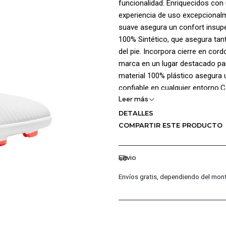
funcionalidad. Enriquecidos con 
experiencia de uso excepcionalm
suave asegura un confort insuper
100% Sintético, que asegura tan
del pie. Incorpora cierre en cord
marca en un lugar destacado para
material 100% plástico asegura u
confiable en cualquier entorno.C
Leer más
Suela: 100% Caucho.
DETALLES
COMPARTIR ESTE PRODUCTO
Envio
Envíos gratis, dependiendo del mont