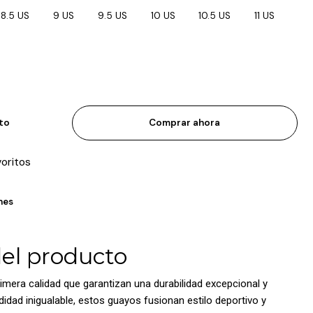
8.5 US
9 US
9.5 US
10 US
10.5 US
11 US
ito
Comprar ahora
voritos
nes
del producto
imera calidad que garantizan una durabilidad excepcional y
dad inigualable, estos guayos fusionan estilo deportivo y