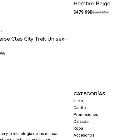
Hombre-Beige
$479.990
$529.990
SE
rse Ctas City Trek Unisex-
990
CATEGORÍAS
Inicio
Carrito
Promociones
Calzado
Ropa
dan y la tecnología de las marcas
Accesorios
intenso hasta el lifestyle más