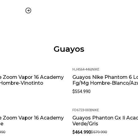
Guayos
HJ4564-446
|
NIKE
e Zoom Vapor 16 Academy
Guayos Nike Phantom 6 L
Hombre-Vinotinto
Fg/Mg Hombre-Blanco/Az
$554.990
FD6723-003
|
NIKE
e Zoom Vapor 16 Academy
Guayos Phanton Gx Ii Ac
-20%
de
Verde/Gris
990
$464.990
$579.990