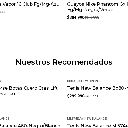
 Vapor 16 Club Fg/Mg-Azul
Guayos Nike Phantom Gx I
-20%
Fg/Mg-Negro/Verde
990
$304.990
$379.990
Nuestros Recomendados
SE
BB80BLK
|
NEW BALANCE
rse Botas Cuero Ctas Lift
Tenis New Balance Bb80-
-40%
Blanco
$299.990
$499.990
LANCE
ML574EVW
|
NEW BALANCE
Balance 460-Negro/Blanco
Tenis New Balance Ml574e
-9%