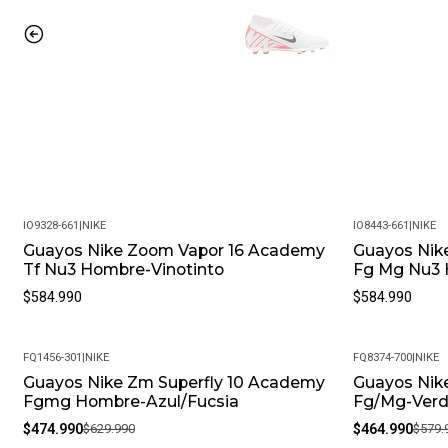
IO9328-661
|
NIKE
IO8443-661
|
NIKE
Guayos Nike Zoom Vapor 16 Academy
Guayos Nik
Tf Nu3 Hombre-Vinotinto
Fg Mg Nu3 
$584.990
$584.990
FQ1456-301
|
NIKE
FQ8374-700
|
NIKE
Guayos Nike Zm Superfly 10 Academy
Guayos Nik
-25%
-20%
Fgmg Hombre-Azul/Fucsia
Fg/Mg-Ver
$474.990
$629.990
$464.990
$579.