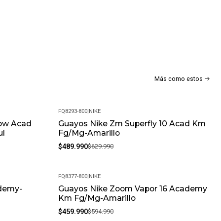
Más como estos
FQ8293-800
|
NIKE
ow Acad
Guayos Nike Zm Superfly 10 Acad Km
-22%
ul
Fg/Mg-Amarillo
$489.990
$629.990
FQ8377-800
|
NIKE
ademy-
Guayos Nike Zoom Vapor 16 Academy
-23%
Km Fg/Mg-Amarillo
$459.990
$594.990