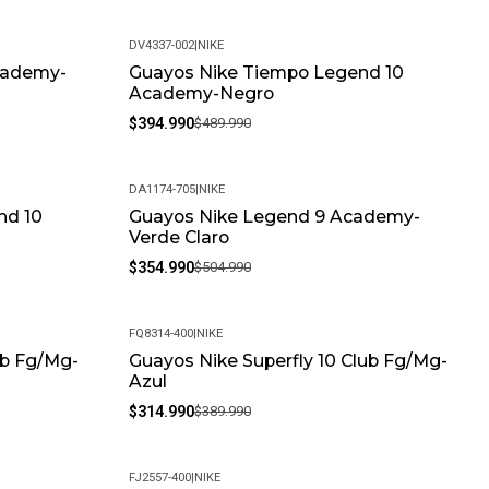
DV4337-002
|
NIKE
cademy-
Guayos Nike Tiempo Legend 10
-19%
Academy-Negro
$394.990
$489.990
DA1174-705
|
NIKE
nd 10
Guayos Nike Legend 9 Academy-
-30%
Verde Claro
$354.990
$504.990
FQ8314-400
|
NIKE
ub Fg/Mg-
Guayos Nike Superfly 10 Club Fg/Mg-
-19%
Azul
$314.990
$389.990
FJ2557-400
|
NIKE