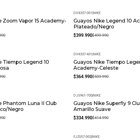
DV4337-001
|
NIKE
e Zoom Vapor 15 Academy-
Guayos Nike Legend 10 A
-20%
Plateado/Negro
990
$399.990
$499.990
DV4337-401
|
NIKE
e Tiempo Legend 10
Guayos Nike Tiempo Lege
-28%
osa
Academy-Celeste
990
$364.990
$509.990
DJ5961-700
|
NIKE
 Phantom Luna II Club
Guayos Nike Superfly 9 Cl
-19%
co/Negro
Amarillo Suave
990
$334.990
$414.990
FJ2557-002
|
NIKE