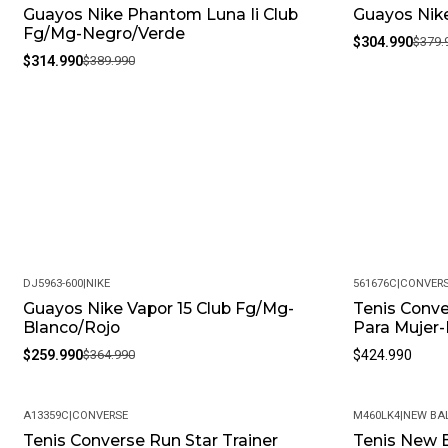
Guayos Nike Phantom Luna Ii Club
Guayos Nike
-19%
-20%
Fg/Mg-Negro/Verde
$304.990
$379.
$314.990
$389.990
DJ5963-600
|
NIKE
561676C
|
CONVER
Guayos Nike Vapor 15 Club Fg/Mg-
Tenis Conve
-29%
Blanco/Rojo
Para Mujer-
$259.990
$364.990
$424.990
A13359C
|
CONVERSE
M460LK4
|
NEW BA
Tenis Converse Run Star Trainer
Tenis New 
-19%