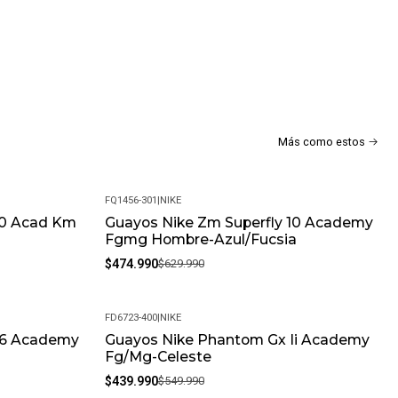
m: Estamos siempre disponibles para resolver tus dudas y
 de compra excepcional.
les? Sí, todos nuestros productos son 100% originales. Somos
 de la marca, garantizando autenticidad en cada compra.
antías? Ofrecemos una garantía de 30 días por defectos de
Más como estos
algún inconveniente, contáctanos y lo resolveremos.
a? Claro, aceptamos cambios de talla siempre que el producto
nes y con su empaque original.
FQ1456-301
|
NIKE
oluciones? Si no estás satisfecho, contamos con una política de
10 Acad Km
Guayos Nike Zm Superfly 10 Academy
-25%
eremos que tu experiencia de compra sea completamente
Fgmg Hombre-Azul/Fucsia
$474.990
$629.990
s? Límpialos con un paño húmedo y evita productos químicos
lugar fresco y seco para prolongar su vida útil.
FD6723-400
|
NIKE
ia puede variar debido al tratamiento fotográfico y la
16 Academy
Guayos Nike Phantom Gx Ii Academy
-20%
vor, tenga en cuenta este detalle al realizar su compra.
Fg/Mg-Celeste
$439.990
$549.990