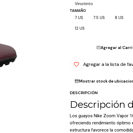
Vinotinto
TAMAÑO
7 US
7.5 US
8 US
12 US
Agregar al Carr
Agregar a la lista de fa
Mostrar stock de ubicacio
DESCRIPCIÓN
Descripción 
Los guayos Nike Zoom Vapor 16
ofreciendo rendimiento óptimo en
estructura favorece la comodid