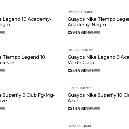
DV4337-002
|
NIKE
e Legend 10 Academy-
Guayos Nike Tiempo Lege
-19%
egro
Academy-Negro
990
$394.990
$489.990
DA1174-705
|
NIKE
e Tiempo Legend 10
Guayos Nike Legend 9 Ac
-30%
eleste
Verde Claro
990
$354.990
$504.990
FQ8314-400
|
NIKE
 Superfly 9 Club Fg/Mg-
Guayos Nike Superfly 10 C
-19%
ave
Azul
990
$314.990
$389.990
FJ2557-400
|
NIKE