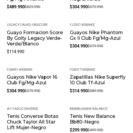
$489.990
$629.990
$304.990
$379.990
LEGACYCAUKD-VB
|
SCORE
FJ2557-400
|
NIKE
Guayo Formacion Score
Guayos Nike Phantom
-20%
By Golty Legacy Verde-
Gx Ii Club Fg/Mg-Azul
Verde/Blanco
$304.990
$379.990
$114.990
FQ8441-400
|
NIKE
FQ8317-400
|
NIKE
Guayos Nike Vapor 16
Zapatillas Nike Superfly
-20%
-19%
Club Fg/Mg-Azul
10 Club Tf-Azul
$304.990
$379.990
$314.990
$389.990
A11160C
|
CONVERSE
BB80BLK
|
NEW BALANCE
Tenis Converse Botas
Tenis New Balance
-15%
-40%
Chuck Taylor All Star
Bb80-Negro
Lift Mujer-Negro
$299.990
$499.990