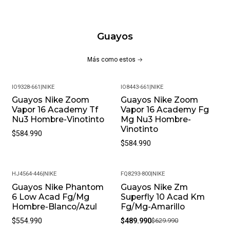
Inspiración De Kylian Mbappé: Con Detalles De Diseño Que
Reflejan La Velocidad Y El Estilo Característico Del
Guayos
Destacado Jugador.
Más como estos
Estos Guayos Son La Elección Perfecta Para Quienes
Desean Destacar Con Velocidad Y Precisión, Inspirados En
IO9328-661
|
NIKE
IO8443-661
|
NIKE
La Icónica Figura De Kylian Mbappé.
Guayos Nike Zoom
Guayos Nike Zoom
Vapor 16 Academy Tf
Vapor 16 Academy Fg
¡Ventajas De Comprar En Pacific Sport Colombia!:
Nu3 Hombre-Vinotinto
Mg Nu3 Hombre-
Vinotinto
Productos Originales: En Pacific Sport Colombia, Solo
$584.990
Vendemos Productos Originales, Garantizando La
$584.990
Autenticidad Y Calidad De Cada Par De Tenis.
Distribuidores Autorizados: Somos Distribuidores
HJ4564-446
|
NIKE
FQ8293-800
|
NIKE
Autorizados De La Marca, Lo Que Nos Permite
Guayos Nike Phantom
Guayos Nike Zm
-22%
Ofrecerte Las Últimas Tendencias Y Modelos
6 Low Acad Fg/Mg
Superfly 10 Acad Km
Exclusivos.
Hombre-Blanco/Azul
Fg/Mg-Amarillo
Garantía De 30 Días: Cada Compra Incluye Una Garantía
$554.990
$489.990
$629.990
De 30 Días Por Defectos De Fabricación, Para Que