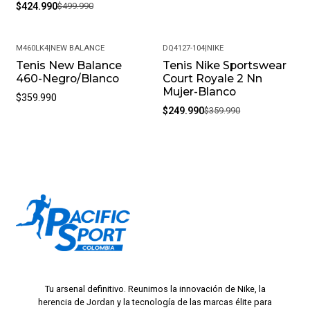
$424.990
$499.990
M460LK4
|
NEW BALANCE
DQ4127-104
|
NIKE
Tenis New Balance
Tenis Nike Sportswear
-31%
460-Negro/Blanco
Court Royale 2 Nn
Mujer-Blanco
$359.990
$249.990
$359.990
Tu arsenal definitivo. Reunimos la innovación de Nike, la
herencia de Jordan y la tecnología de las marcas élite para