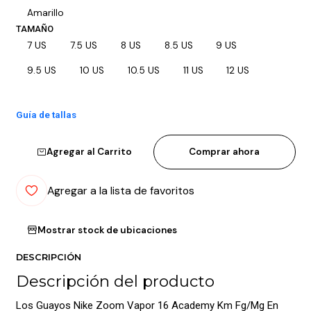
Amarillo
TAMAÑO
7 US
7.5 US
8 US
8.5 US
9 US
9.5 US
10 US
10.5 US
11 US
12 US
Guía de tallas
Agregar al Carrito
Comprar ahora
Agregar a la lista de favoritos
Mostrar stock de ubicaciones
DESCRIPCIÓN
Descripción del producto
Los Guayos Nike Zoom Vapor 16 Academy Km Fg/Mg En