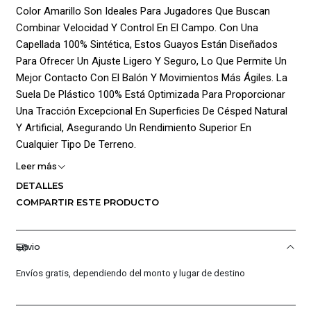
Color Amarillo Son Ideales Para Jugadores Que Buscan
Combinar Velocidad Y Control En El Campo. Con Una
Capellada 100% Sintética, Estos Guayos Están Diseñados
Para Ofrecer Un Ajuste Ligero Y Seguro, Lo Que Permite Un
Mejor Contacto Con El Balón Y Movimientos Más Ágiles. La
Suela De Plástico 100% Está Optimizada Para Proporcionar
Una Tracción Excepcional En Superficies De Césped Natural
Y Artificial, Asegurando Un Rendimiento Superior En
Cualquier Tipo De Terreno.
Leer más
Características Clave:
DETALLES
Composición: Capellada 100% Sintética Que Ofrece
COMPARTIR ESTE PRODUCTO
Durabilidad Y Un Ajuste Preciso.
Suela Fg/Mg: Fabricada En Plástico 100%, Brinda Tracción
Envio
Óptima Para Cambios Rápidos De Dirección.
Envíos gratis, dependiendo del monto y lugar de destino
Forro: Forro De Poliéster 100% Que Garantiza Comodidad Y
Sujeción Durante Todo El Partido.