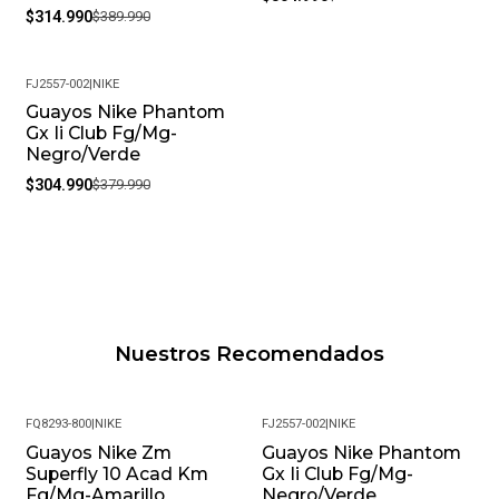
$314.990
$389.990
FJ2557-002
|
NIKE
Guayos Nike Phantom
-20%
Gx Ii Club Fg/Mg-
Negro/Verde
$304.990
$379.990
Nuestros Recomendados
FQ8293-800
|
NIKE
FJ2557-002
|
NIKE
Guayos Nike Zm
Guayos Nike Phantom
-22%
-20%
Superfly 10 Acad Km
Gx Ii Club Fg/Mg-
Fg/Mg-Amarillo
Negro/Verde