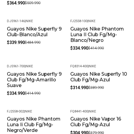
$364.990
$509.990
DJ5961-146
|
NIKE
FJ2558-100
|
NIKE
Guayos Nike Superfly 9
Guayos Nike Phantom
-30%
-19%
Club-Blanco/Azul
Luna II Club Fg/Mg-
Blanco/Negro
$339.990
$484.990
$334.990
$414.990
DJ5961-700
|
NIKE
FQ8314-400
|
NIKE
Guayos Nike Superfly 9
Guayos Nike Superfly 10
-19%
-19%
Club Fg/Mg-Amarillo
Club Fg/Mg-Azul
Suave
$314.990
$389.990
$334.990
$414.990
FJ2558-002
|
NIKE
FQ8441-400
|
NIKE
Guayos Nike Phantom
Guayos Nike Vapor 16
-19%
-20%
Luna Ii Club Fg/Mg-
Club Fg/Mg-Azul
Negro/Verde
$304.990
$379.990