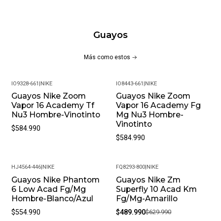
Autenticidad Y Calidad De Cada Par De Tenis.
Distribuidores Autorizados: Somos Distribuidores
Autorizados De La Marca, Lo Que Nos Permite
Guayos
Ofrecerte Las Últimas Tendencias Y Modelos
Exclusivos.
Más como estos
Garantía De 30 Días: Cada Compra Incluye Una Garantía
De 30 Días Por Defectos De Fabricación, Para Que
IO9328-661
|
NIKE
IO8443-661
|
NIKE
Compres Con Total Confianza.
Guayos Nike Zoom
Guayos Nike Zoom
Atención Al Cliente Excepcional: Nuestro Equipo Está
Vapor 16 Academy Tf
Vapor 16 Academy Fg
Siempre Disponible Para Ayudarte Con Cualquier
Nu3 Hombre-Vinotinto
Mg Nu3 Hombre-
Consulta O Inconveniente. Nos Esforzamos Por Ofrecer
Vinotinto
$584.990
Un Servicio Al Cliente De Primera Clase Para Que Tu
$584.990
Experiencia De Compra Sea Impecable.
Preguntas Frecuentes
HJ4564-446
|
NIKE
FQ8293-800
|
NIKE
Guayos Nike Phantom
Guayos Nike Zm
-22%
¿Sus Productos Son Originales? Sí, En Pacific Sport
6 Low Acad Fg/Mg
Superfly 10 Acad Km
Colombia, Solo Vendemos Productos Originales Y
Hombre-Blanco/Azul
Fg/Mg-Amarillo
Somos Distribuidores Autorizados De La Marca. Puedes
$554.990
$489.990
$629.990
Estar Seguro De Que Recibirás Un Producto Auténtico.