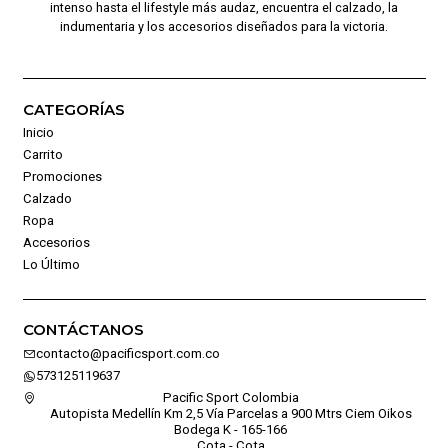
intenso hasta el lifestyle más audaz, encuentra el calzado, la
indumentaria y los accesorios diseñados para la victoria.
CATEGORÍAS
Inicio
Carrito
Promociones
Calzado
Ropa
Accesorios
Lo Último
CONTÁCTANOS
contacto@pacificsport.com.co
573125119637
Pacific Sport Colombia
Autopista Medellín Km 2,5 Vía Parcelas a 900 Mtrs Ciem Oikos
Bodega K - 165-166
Cota - Cota