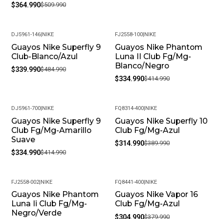
$364.990
$509.990
DJ5961-146
|
NIKE
FJ2558-100
|
NIKE
Guayos Nike Superfly 9
Guayos Nike Phantom
-30%
-19%
Club-Blanco/Azul
Luna II Club Fg/Mg-
Blanco/Negro
$339.990
$484.990
$334.990
$414.990
DJ5961-700
|
NIKE
FQ8314-400
|
NIKE
Guayos Nike Superfly 9
Guayos Nike Superfly 10
-19%
-19%
Club Fg/Mg-Amarillo
Club Fg/Mg-Azul
Suave
$314.990
$389.990
$334.990
$414.990
FJ2558-002
|
NIKE
FQ8441-400
|
NIKE
Guayos Nike Phantom
Guayos Nike Vapor 16
-19%
-20%
Luna Ii Club Fg/Mg-
Club Fg/Mg-Azul
Negro/Verde
$304.990
$379.990