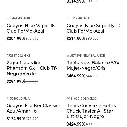
$314.990
$389.990
FQ8441-400
|
NIKE
FQ8314-400
|
NIKE
Guayos Nike Vapor 16
Guayos Nike Superfly 10
-20%
-19%
Club Fg/Mg-Azul
Club Fg/Mg-Azul
$304.990
$379.990
$314.990
$389.990
FJ2587-002
|
NIKE
WL574EVB
|
NEW BALANCE
Zapatillas Nike
Tenis New Balance 574
-25%
-15%
Phantom Gx Ii Club Tf-
Mujer-Negro/Gris
Negro/Verde
$464.990
$544.990
$284.990
$379.990
415840BLB
|
FILA
A11160C
|
CONVERSE
Guayos Fila Ker Classic-
Tenis Converse Botas
-31%
-15%
Azul/Amarillo
Chuck Taylor All Star
Lift Mujer-Negro
$124.990
$179.990
$424.990
$499.990