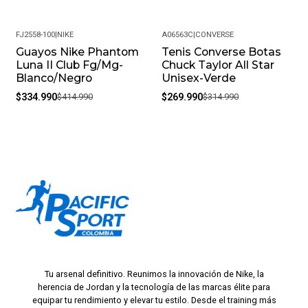
FJ2558-100
|
NIKE
A06563C
|
CONVERSE
Guayos Nike Phantom
Tenis Converse Botas
-19%
-14%
Luna II Club Fg/Mg-
Chuck Taylor All Star
Blanco/Negro
Unisex-Verde
$334.990
$414.990
$269.990
$314.990
Tu arsenal definitivo. Reunimos la innovación de Nike, la
herencia de Jordan y la tecnología de las marcas élite para
equipar tu rendimiento y elevar tu estilo. Desde el training más