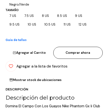
Negro/Verde
TAMAÑO
7 US
7.5 US
8 US
8.5 US
9 US
9.5 US
10 US
10.5 US
11 US
12 US
Guía de tallas
Agregar al Carrito
Comprar ahora
Agregar a la lista de favoritos
Mostrar stock de ubicaciones
DESCRIPCIÓN
Descripción del producto
Domina El Campo Con Los Guayos Nike Phantom Gx Ii Club