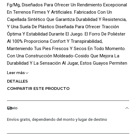
Fg/Mg, Diseñados Para Ofrecer Un Rendimiento Excepcional
En Terrenos Firmes Y Artificiales. Fabricados Con Un
Capellada Sintético Que Garantiza Durabilidad Y Resistencia,
Y Una Suela De Plástico Diseñada Para Ofrecer Tracción
Óptima Y Estabilidad Durante El Juego. El Forro De Poliéster
Al 100% Proporciona Confort Y Transpirabilidad,
Manteniendo Tus Pies Frescos Y Secos En Todo Momento.
Con Una Construcción Moldeado-Cosido Que Mejora La
Durabilidad Y La Sensación Al Jugar, Estos Guayos Permiten
Un Control Preciso Del Balón Y Movimientos Ágiles En El
Leer más
Campo. Ideales Para Jugadores Que Buscan Combinar Estilo
DETALLES
Y Rendimiento, Los Nike Phantom Gx Ii Club Fg/Mg Son La
COMPARTIR ESTE PRODUCTO
Elección Perfecta Para Maximizar Tu Desempeño En Cada
Partido.
Envio
¡Ventajas De Comprar En Pacific Sport Colombia!:
Envíos gratis, dependiendo del monto y lugar de destino
Productos Originales: En Pacific Sport Colombia, Solo
Vendemos Productos Originales, Garantizando La