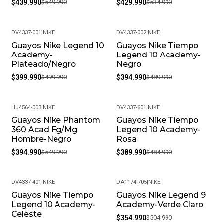
Fresco Y Seco Cuando No Los Estés Usando.
$439.990
$549.990
$429.990
$534.990
• Peso Del Producto: Ligero, Ideal Para Uso Diario.
DV4337-001
|
NIKE
DV4337-002
|
NIKE
Guayos Nike Legend 10
Guayos Nike Tiempo
-20%
-19%
Academy-
Legend 10 Academy-
Plateado/Negro
Negro
$399.990
$499.990
$394.990
$489.990
HJ4564-003
|
NIKE
DV4337-601
|
NIKE
Guayos Nike Phantom
Guayos Nike Tiempo
-28%
-20%
360 Acad Fg/Mg
Legend 10 Academy-
Hombre-Negro
Rosa
$394.990
$549.990
$389.990
$484.990
DV4337-401
|
NIKE
DA1174-705
|
NIKE
Guayos Nike Tiempo
Guayos Nike Legend 9
-28%
-30%
Legend 10 Academy-
Academy-Verde Claro
Celeste
$354.990
$504.990