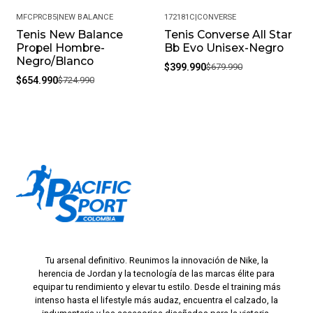
MFCPRCB5
|
NEW BALANCE
172181C
|
CONVERSE
Tenis New Balance
Tenis Converse All Star
-10%
-41%
Propel Hombre-
Bb Evo Unisex-Negro
Negro/Blanco
$399.990
$679.990
$654.990
$724.990
Tu arsenal definitivo. Reunimos la innovación de Nike, la
herencia de Jordan y la tecnología de las marcas élite para
equipar tu rendimiento y elevar tu estilo. Desde el training más
intenso hasta el lifestyle más audaz, encuentra el calzado, la