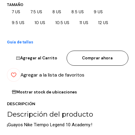
TAMAÑO
7 US
7.5 US
8 US
8.5 US
9 US
9.5 US
10 US
10.5 US
11 US
12 US
Guía de tallas
Agregar al Carrito
Comprar ahora
Agregar a la lista de favoritos
Mostrar stock de ubicaciones
DESCRIPCIÓN
Descripción del producto
¡Guayos Nike Tiempo Legend 10 Academy.!