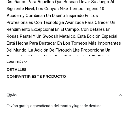
Diseñados Para Aquellos Que Buscan Llevar Su Juego Al
Siguiente Nivel, Los Guayos Nike Tiempo Legend 10
Academy Combinan Un Diseño Inspirado En Los
Profesionales Con Tecnología Avanzada Para Ofrecer Un
Rendimiento Excepcional En El Campo. Con Detalles En
Rosas Pastel Y Un Swoosh Metálico, Esta Edición Especial
Está Hecha Para Destacar En Los Torneos Más Importantes
Del Mundo. La Adición De Flytouch Lite Proporciona Un
Toque Amplificado, Listo Para Brillar Junto A Tu Talento.
Leer más
¡Características Destacadas:!
DETALLES
COMPARTIR ESTE PRODUCTO
Toque Amplificado:
Micropuntos En La Parte Superior: Los Micropuntos
Envio
Amplifican Las Zonas De Contacto Para Disparar, Regatear Y
Envíos gratis, dependiendo del monto y lugar de destino
Pasar, Ofreciendo Un Control Del Balón Preciso Y Eliminando
El Acolchado Adicional Sin Sacrificar La Comodidad.
Diseño Elegante: Al Recortar Las Almohadillas De Espuma