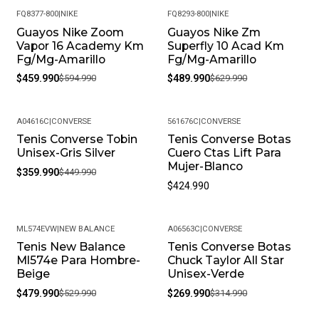
FQ8377-800
|
NIKE
FQ8293-800
|
NIKE
Guayos Nike Zoom
Guayos Nike Zm
-23%
-22%
Vapor 16 Academy Km
Superfly 10 Acad Km
Fg/Mg-Amarillo
Fg/Mg-Amarillo
$459.990
$594.990
$489.990
$629.990
A04616C
|
CONVERSE
561676C
|
CONVERSE
Tenis Converse Tobin
Tenis Converse Botas
-20%
Unisex-Gris Silver
Cuero Ctas Lift Para
Mujer-Blanco
$359.990
$449.990
$424.990
ML574EVW
|
NEW BALANCE
A06563C
|
CONVERSE
Tenis New Balance
Tenis Converse Botas
-9%
-14%
Ml574e Para Hombre-
Chuck Taylor All Star
Beige
Unisex-Verde
$479.990
$529.990
$269.990
$314.990