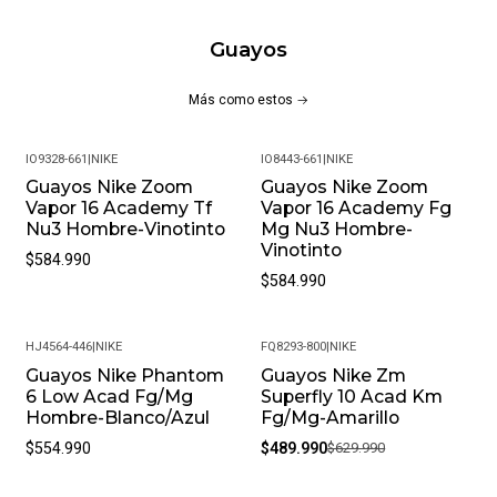
Del Tiempo 9, Tu Pie Se Acerca Aún Más Al Balón, Mientras
Que Las Líneas Moldeadas En El Maletero Proporcionan Un
Guayos
Ajuste Mejorado Y Un Control Óptimo.
Más como estos
Ajuste Natural Y Contorneado:
Cuero Flytouch Lite: Este Cuero Diseñado Es Increíblemente
IO9328-661
|
NIKE
IO8443-661
|
NIKE
Suave Y Se Amolda Al Pie Sin Estirar Demasiado El Material,
Guayos Nike Zoom
Guayos Nike Zoom
Vapor 16 Academy Tf
Vapor 16 Academy Fg
Brindando Una Comodidad Excepcional.
Nu3 Hombre-Vinotinto
Mg Nu3 Hombre-
Vinotinto
Construcción De La Lengüeta: La Lengüeta Con Acolchado
$584.990
Adicional Proporciona Una Sensación De Seguridad Y
$584.990
Comodidad En Áreas Clave, Mientras Que El Forro De
Microfibra Crea Una Experiencia Premium.
HJ4564-446
|
NIKE
FQ8293-800
|
NIKE
Guayos Nike Phantom
Guayos Nike Zm
-22%
Tracción Para El Campo:
6 Low Acad Fg/Mg
Superfly 10 Acad Km
Hombre-Blanco/Azul
Fg/Mg-Amarillo
Tacos Cónicos En El Talón: La Placa Coloca Tacos Cónicos
$554.990
$489.990
$629.990
En El Talón Para Ofrecer Una Tracción Y Estabilidad Óptimas,
Ideales Para Frenar Y Cambiar De Dirección En Cualquier