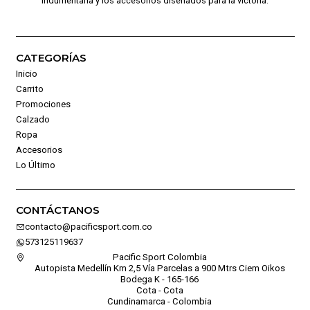
indumentaria y los accesorios diseñados para la victoria.
CATEGORÍAS
Inicio
Carrito
Promociones
Calzado
Ropa
Accesorios
Lo Último
CONTÁCTANOS
contacto@pacificsport.com.co
573125119637
Pacific Sport Colombia
Autopista Medellín Km 2,5 Vía Parcelas a 900 Mtrs Ciem Oikos
Bodega K - 165-166
Cota - Cota
Cundinamarca - Colombia