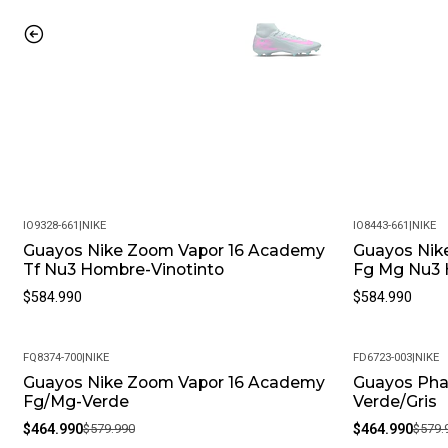
IO9328-661
|
NIKE
IO8443-661
|
NIKE
Guayos Nike Zoom Vapor 16 Academy
Guayos Nik
Tf Nu3 Hombre-Vinotinto
Fg Mg Nu3 
$584.990
$584.990
FQ8374-700
|
NIKE
FD6723-003
|
NIKE
Guayos Nike Zoom Vapor 16 Academy
Guayos Pha
-20%
-20%
Fg/Mg-Verde
Verde/Gris
$464.990
$579.990
$464.990
$579.