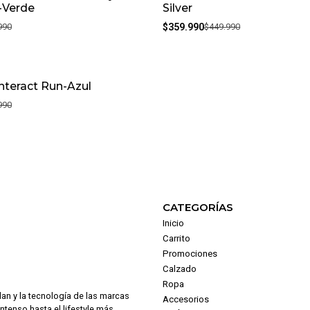
-Verde
Silver
990
$359.990
$449.990
Interact Run-Azul
990
CATEGORÍAS
Inicio
Carrito
Promociones
Calzado
Ropa
dan y la tecnología de las marcas
Accesorios
intenso hasta el lifestyle más