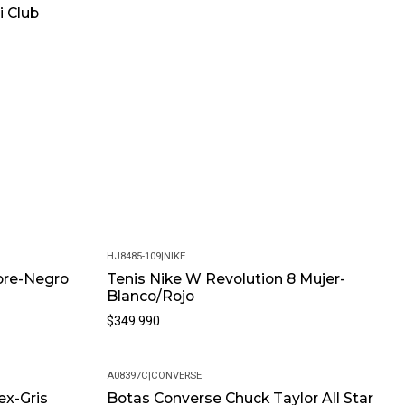
i Club
HJ8485-109
|
NIKE
bre-Negro
Tenis Nike W Revolution 8 Mujer-
Blanco/Rojo
$349.990
A08397C
|
CONVERSE
ex-Gris
Botas Converse Chuck Taylor All Star
-15%