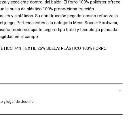
eza y excelente control del balón. El forro 100% poliéster ofrece
que la suela de plástico 100% proporciona tracción
urales y sintéticos. Su construcción pegado-cosido refuerza la
e el juego. Pertenecientes a la categoría Mens Soccer Footwear,
iseño moderno, ajuste seguro tipo botín y tecnología pensada
agilidad en el campo.
TÉTICO 74% TEXTIL 26% SUELA: PLÁSTICO 100% FORRO:
ÓN: PEGADO-COSIDO
 Sport Colombia!:
cific Sport Colombia, ofrecemos solo productos 100% originales,
xcelencia en cada par de tenis.
: Somos distribuidores autorizados de la marca, lo que nos
mas tendencias y modelos exclusivos.
o y lugar de destino
 compras incluyen una garantía de 30 días por defectos de
m: Estamos siempre disponibles para resolver tus dudas y
 de compra excepcional.