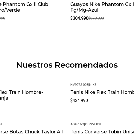
 Phantom Gx Ii Club
Guayos Nike Phantom Gx I
-20%
ro/Verde
Fg/Mg-Azul
990
$304.990
$379.990
Nuestros Recomendados
HV9972-003
|
NIKE
Flex Train Hombre-
Tenis Nike Flex Train Hom
anja
$434.990
SE
A04616C
|
CONVERSE
rse Botas Chuck Taylor All
Tenis Converse Tobin Unis
-20%