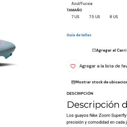
Azul/Fucsia
TAMAÑO
7 US
7.5 US
8 US
Guía de tallas
Agregar al Carr
Agregar a la lista de fa
Mostrar stock de ubicacio
DESCRIPCIÓN
Descripción 
Los guayos Nike Zoom Superfly
precisión y comodidad en cada j