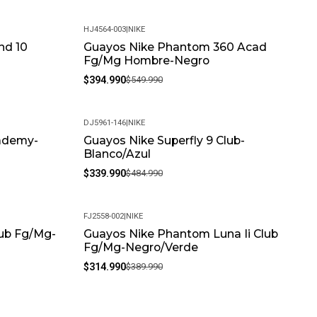
HJ4564-003
|
NIKE
nd 10
Guayos Nike Phantom 360 Acad
-28%
Fg/Mg Hombre-Negro
$394.990
$549.990
DJ5961-146
|
NIKE
ademy-
Guayos Nike Superfly 9 Club-
-30%
Blanco/Azul
$339.990
$484.990
FJ2558-002
|
NIKE
lub Fg/Mg-
Guayos Nike Phantom Luna Ii Club
-19%
Fg/Mg-Negro/Verde
$314.990
$389.990