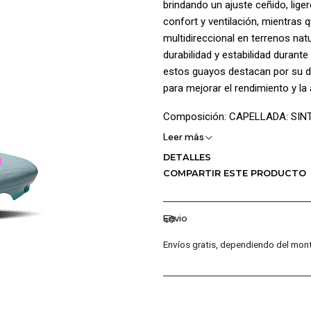
brindando un ajuste ceñido, liger
confort y ventilación, mientras 
multidireccional en terrenos nat
durabilidad y estabilidad durant
estos guayos destacan por su d
para mejorar el rendimiento y la 
Composición: CAPELLADA: SIN
POLIÉSTER 100% CONSTRUCCI
Leer más
DETALLES
¡Ventajas de Comprar en Pacific
COMPARTIR ESTE PRODUCTO
Calidad Garantizada: En Pa
asegurando autenticidad y e
Envio
Distribuidores Autorizados
permite ofrecerte las últi
Envíos gratis, dependiendo del mont
Confianza Total: Todas las
fabricación.
Servicio al Cliente Premiu
garantizar una experiencia