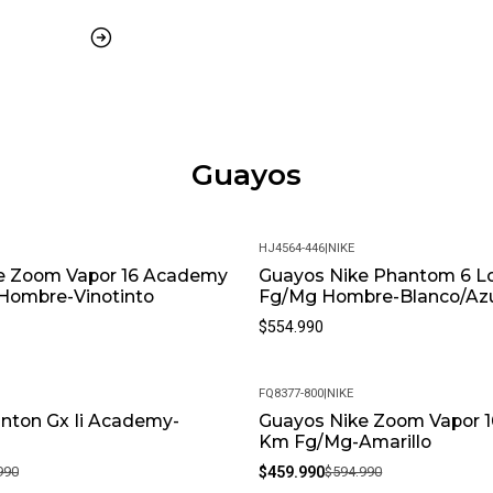
¿Los productos son origina
distribuidores autorizados
¿Cuál es la política de gar
fabricación. Si encuentras 
¿Es posible cambiar la tall
Guayos
esté en perfectas condicio
¿Cuál es su política de dev
devoluciones flexible. Qu
satisfactoria.
HJ4564-446
|
NIKE
e Zoom Vapor 16 Academy
Guayos Nike Phantom 6 L
¿Cómo cuidar los producto
Hombre-Vinotinto
Fg/Mg Hombre-Blanco/Az
fuertes. Almacénalos en un 
$554.990
ATENCIÓN: La imagen de referenc
calibración de su monitor. Por fa
FQ8377-800
|
NIKE
nton Gx Ii Academy-
Guayos Nike Zoom Vapor 
-23%
Km Fg/Mg-Amarillo
990
$459.990
$594.990