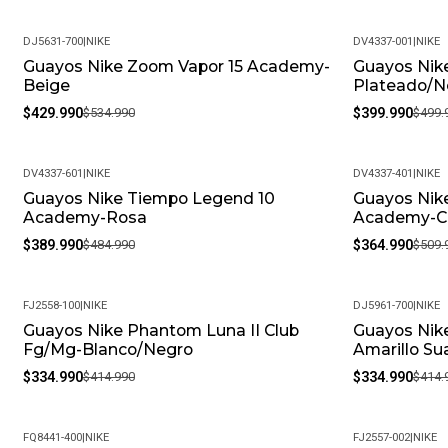
DJ5631-700
|
NIKE
DV4337-001
|
NIKE
Guayos Nike Zoom Vapor 15 Academy-
Guayos Nik
-20%
-20%
Beige
Plateado/N
$429.990
$534.990
$399.990
$499.
DV4337-601
|
NIKE
DV4337-401
|
NIKE
Guayos Nike Tiempo Legend 10
Guayos Nik
-20%
-28%
Academy-Rosa
Academy-C
$389.990
$484.990
$364.990
$509.
FJ2558-100
|
NIKE
DJ5961-700
|
NIKE
Guayos Nike Phantom Luna II Club
Guayos Nike
-19%
-19%
Fg/Mg-Blanco/Negro
Amarillo Su
$334.990
$414.990
$334.990
$414.
FQ8441-400
|
NIKE
FJ2557-002
|
NIKE