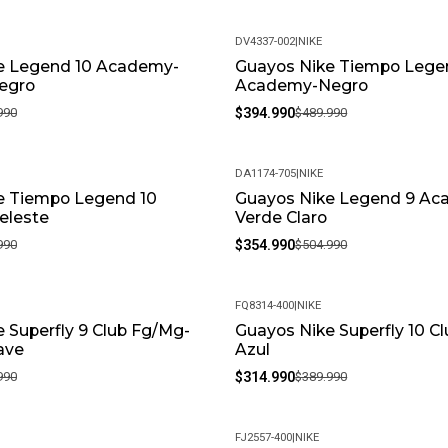
DV4337-002
|
NIKE
e Legend 10 Academy-
Guayos Nike Tiempo Lege
-19%
egro
Academy-Negro
990
$394.990
$489.990
DA1174-705
|
NIKE
e Tiempo Legend 10
Guayos Nike Legend 9 Ac
-30%
eleste
Verde Claro
990
$354.990
$504.990
FQ8314-400
|
NIKE
 Superfly 9 Club Fg/Mg-
Guayos Nike Superfly 10 C
-19%
ave
Azul
990
$314.990
$389.990
FJ2557-400
|
NIKE