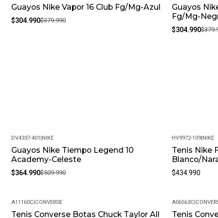
Guayos Nike Vapor 16 Club Fg/Mg-Azul
Guayos Nike
-20%
-20%
Fg/Mg-Neg
$304.990
$379.990
$304.990
$379.
DV4337-401
|
NIKE
HV9972-109
|
NIKE
Guayos Nike Tiempo Legend 10
Tenis Nike 
-28%
Academy-Celeste
Blanco/Nar
$364.990
$509.990
$434.990
A11160C
|
CONVERSE
A06563C
|
CONVER
Tenis Converse Botas Chuck Taylor All
Tenis Conve
-15%
-14%