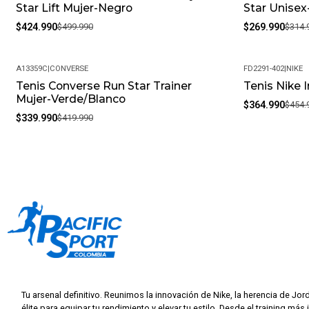
Star Lift Mujer-Negro
Star Unisex
$424.990
$499.990
$269.990
$314.
A13359C
|
CONVERSE
FD2291-402
|
NIKE
Tenis Converse Run Star Trainer
Tenis Nike 
-19%
-20%
Mujer-Verde/Blanco
$364.990
$454.
$339.990
$419.990
Tu arsenal definitivo. Reunimos la innovación de Nike, la herencia de Jor
élite para equipar tu rendimiento y elevar tu estilo. Desde el training más 