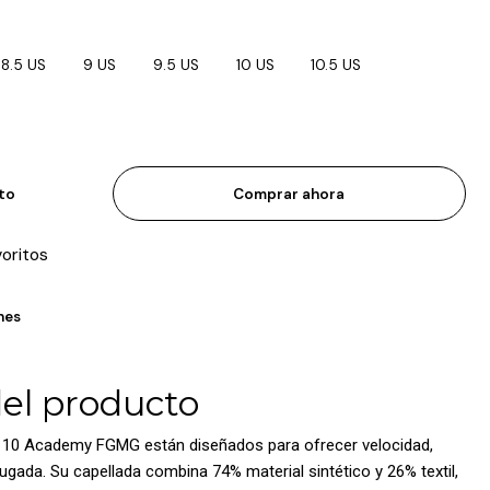
8.5 US
9 US
9.5 US
10 US
10.5 US
ito
Comprar ahora
voritos
nes
del producto
 10 Academy FGMG están diseñados para ofrecer velocidad,
ugada. Su capellada combina 74% material sintético y 26% textil,