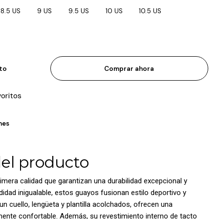
8.5 US
9 US
9.5 US
10 US
10.5 US
ito
Comprar ahora
voritos
nes
del producto
imera calidad que garantizan una durabilidad excepcional y
dad inigualable, estos guayos fusionan estilo deportivo y
un cuello, lengüeta y plantilla acolchados, ofrecen una
ente confortable. Además, su revestimiento interno de tacto