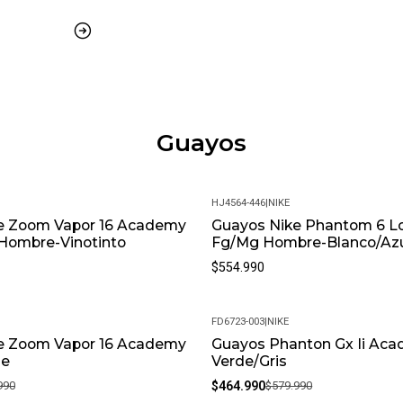
Guayos
HJ4564-446
|
NIKE
e Zoom Vapor 16 Academy
Guayos Nike Phantom 6 L
Hombre-Vinotinto
Fg/Mg Hombre-Blanco/Az
$554.990
FD6723-003
|
NIKE
e Zoom Vapor 16 Academy
Guayos Phanton Gx Ii Ac
-20%
de
Verde/Gris
990
$464.990
$579.990