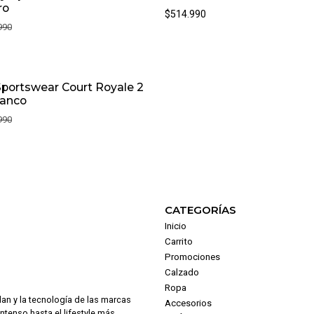
ro
$514.990
990
Sportswear Court Royale 2
lanco
990
CATEGORÍAS
Inicio
Carrito
Promociones
Calzado
Ropa
dan y la tecnología de las marcas
Accesorios
intenso hasta el lifestyle más