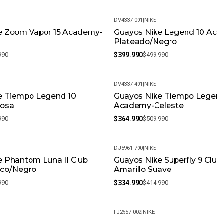
DV4337-001
|
NIKE
e Zoom Vapor 15 Academy-
Guayos Nike Legend 10 A
-20%
Plateado/Negro
990
$399.990
$499.990
DV4337-401
|
NIKE
e Tiempo Legend 10
Guayos Nike Tiempo Lege
-28%
osa
Academy-Celeste
990
$364.990
$509.990
DJ5961-700
|
NIKE
 Phantom Luna II Club
Guayos Nike Superfly 9 Cl
-19%
co/Negro
Amarillo Suave
990
$334.990
$414.990
FJ2557-002
|
NIKE