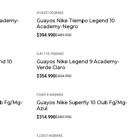
DV4337-002
|
NIKE
cademy-
Guayos Nike Tiempo Legend 10
-19%
Academy-Negro
$394.990
$489.990
DA1174-705
|
NIKE
nd 10
Guayos Nike Legend 9 Academy-
-30%
Verde Claro
$354.990
$504.990
FQ8314-400
|
NIKE
ub Fg/Mg-
Guayos Nike Superfly 10 Club Fg/Mg-
-19%
Azul
$314.990
$389.990
FJ2557-400
|
NIKE