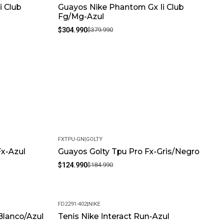
i Club
Guayos Nike Phantom Gx Ii Club
-20%
Fg/Mg-Azul
$304.990
$379.990
FXTPU-GN
|
GOLTY
Fx-Azul
Guayos Golty Tpu Pro Fx-Gris/Negro
-32%
$124.990
$184.990
FD2291-402
|
NIKE
Blanco/Azul
Tenis Nike Interact Run-Azul
-20%