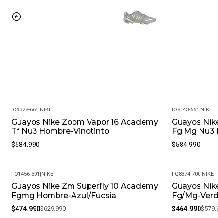
IO9328-661
|
NIKE
IO8443-661
|
NIKE
Guayos Nike Zoom Vapor 16 Academy
Guayos Nik
Tf Nu3 Hombre-Vinotinto
Fg Mg Nu3 
$584.990
$584.990
FQ1456-301
|
NIKE
FQ8374-700
|
NIKE
Guayos Nike Zm Superfly 10 Academy
Guayos Nik
-25%
-20%
Fgmg Hombre-Azul/Fucsia
Fg/Mg-Ver
$474.990
$629.990
$464.990
$579.