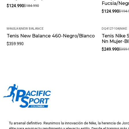
Fucsia/Neg
$124.990
$184.990
$124.990
$194.
M460LK4
|
NEW BALANCE
DQ4127-104
|
NIKE
Tenis New Balance 460-Negro/Blanco
Tenis Nike 
-31%
Nn Mujer-B
$359.990
$249.990
$359.
Tu arsenal definitivo. Reunimos la innovación de Nike, la herencia de Jor
élite para equipar tu rendimiento y elevar tu estilo. Desde el training más 