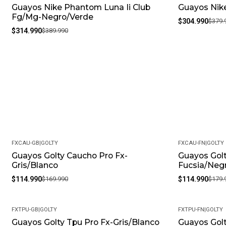
Guayos Nike Phantom Luna Ii Club
Guayos Nike
-19%
-20%
Fg/Mg-Negro/Verde
$304.990
$379.
$314.990
$389.990
FXCAU-GB
|
GOLTY
FXCAU-FN
|
GOLTY
Guayos Golty Caucho Pro Fx-
Guayos Golt
-32%
-36%
Gris/Blanco
Fucsia/Neg
$114.990
$169.990
$114.990
$179.
FXTPU-GB
|
GOLTY
FXTPU-FN
|
GOLTY
Guayos Golty Tpu Pro Fx-Gris/Blanco
Guayos Golt
-32%
-36%