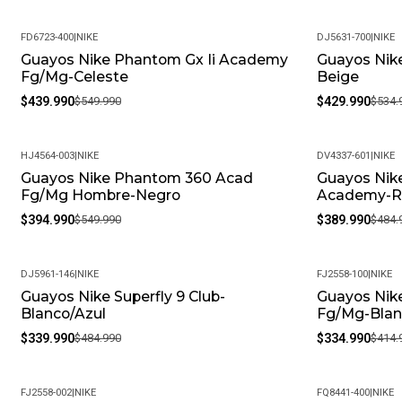
FD6723-400
|
NIKE
DJ5631-700
|
NIKE
Guayos Nike Phantom Gx Ii Academy
Guayos Nik
-20%
-20%
Fg/Mg-Celeste
Beige
$439.990
$549.990
$429.990
$534.
HJ4564-003
|
NIKE
DV4337-601
|
NIKE
Guayos Nike Phantom 360 Acad
Guayos Nik
-28%
-20%
Fg/Mg Hombre-Negro
Academy-R
$394.990
$549.990
$389.990
$484.
DJ5961-146
|
NIKE
FJ2558-100
|
NIKE
Guayos Nike Superfly 9 Club-
Guayos Nike
-30%
-19%
Blanco/Azul
Fg/Mg-Blan
$339.990
$484.990
$334.990
$414.
FJ2558-002
|
NIKE
FQ8441-400
|
NIKE