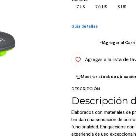
7 US
7.5 US
8 US
Guía de tallas
Agregar al Carr
Agregar a la lista de fa
Mostrar stock de ubicacio
DESCRIPCIÓN
Descripción 
Elaborados con materiales de pr
brindan una sensación de comodi
funcionalidad. Enriquecidos con 
experiencia de uso excepcionalm