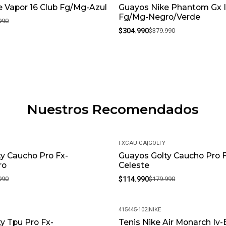
 Vapor 16 Club Fg/Mg-Azul
Guayos Nike Phantom Gx I
-20%
Fg/Mg-Negro/Verde
990
$304.990
$379.990
Nuestros Recomendados
FXCAU-CA
|
GOLTY
y Caucho Pro Fx-
Guayos Golty Caucho Pro 
-36%
ro
Celeste
990
$114.990
$179.990
415445-102
|
NIKE
y Tpu Pro Fx-
Tenis Nike Air Monarch Iv-