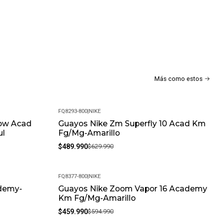
Más como estos
FQ8293-800
|
NIKE
ow Acad
Guayos Nike Zm Superfly 10 Acad Km
-22%
ul
Fg/Mg-Amarillo
$489.990
$629.990
FQ8377-800
|
NIKE
ademy-
Guayos Nike Zoom Vapor 16 Academy
-23%
Km Fg/Mg-Amarillo
$459.990
$594.990